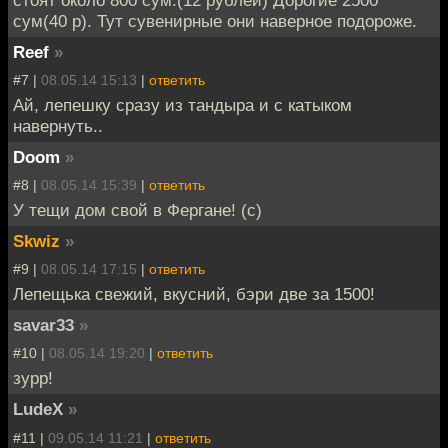
стоят около 800 сум.(12 рублей) Дорогие 2500
сум(40 р). Тут сувенирные они наверное подороже.
Reef
»
#7 |
08.05.14 15:13
|
ответить
Ай, лепешку сразу из тандыра и с катыком
навернуть..
Doom
»
#8 |
08.05.14 15:39
|
ответить
У тещи дом свой в Фергане! (с)
Skwiz
»
#9 |
08.05.14 17:15
|
ответить
Лепещька свежий, вкусний, бэри две за 1500!
savar33
»
#10 |
08.05.14 19:20
|
ответить
зурр!
LudeX
»
#11 |
09.05.14 11:21
|
ответить