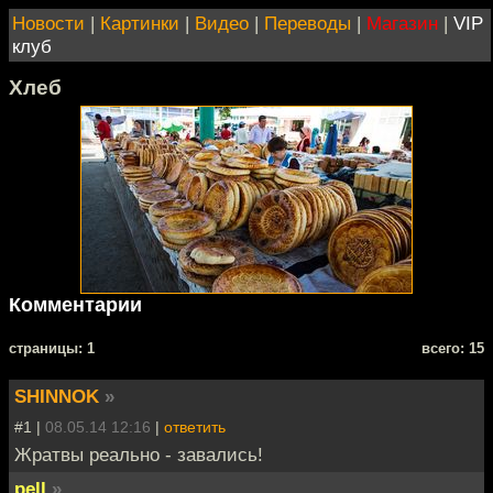
Новости
|
Картинки
|
Видео
|
Переводы
|
Магазин
|
VIP
клуб
Хлеб
Комментарии
cтраницы: 1
всего: 15
SHINNOK
»
#1 |
08.05.14 12:16
|
ответить
Жратвы реально - завались!
pell
»