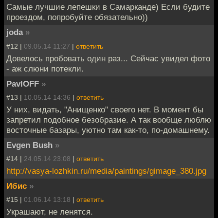
Самые лучшие лепешки в Самарканде) Если будите
проездом, попробуйте обязательно))
joda
»
#12 |
09.05.14 11:27
|
ответить
Довелось пробовать один раз... Сейчас увидел фото
- аж слюни потекли.
PavlOFF
»
#13 |
10.05.14 14:36
|
ответить
У них, видать, "Анищенко" своего нет. В момент бы
запретил подобное безобразие. А так вообще люблю
восточные базары, уютно там как-то, по-домашнему.
Evgen Bush
»
#14 |
24.05.14 23:08
|
ответить
http://vasya-lozhkin.ru/media/paintings/gimage_380.jpg
Ибис
»
#15 |
01.06.14 13:18
|
ответить
Украшают, не ленятся.