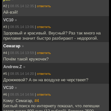
#2 |
08.05.14 12:35
|
ответить
Ай-вэй!
VC10
»
#3 |
08.05.14 13:06
|
ответить
Здоровый и красивый. Вкусный? Раз так много на
прилавке значит быстро разбирают - недорогой.
Семагар
»
#4 |
08.05.14 13:59
|
ответить
Почём такой кружочек?
Andrew.Z
»
#5 |
08.05.14 14:20
|
ответить
Дрожжевой? А он на воздухе не черствеет?
VC10
»
#6 |
08.05.14 14:56
|
ответить
Кому: Семагар,
#4
Беглый поиск по интернету показал, что лепешки