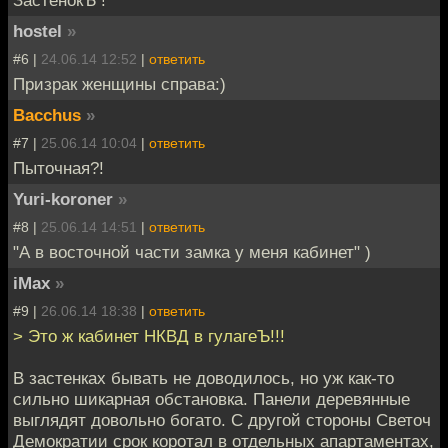
ЗастенокЪ !
hostel
»
#6 |
24.06.14 12:52
|
ответить
Призрак женщины справа:)
Bacchus
»
#7 |
25.06.14 10:04
|
ответить
Пыточная?!
Yuri-koroner
»
#8 |
25.06.14 14:51
|
ответить
"А в восточной части замка у меня кабинет" )
iMax
»
#9 |
26.06.14 18:38
|
ответить
> Это ж кабинет НКВД в гулагеЪ!!!
В застенках бывать не доводилось, но уж как-то
сильно шикарная обстановка. Панели деревянные
выглядят довольно богато. С другой стороны Светоч
Демократии срок коротал в отдельных апартаментах,