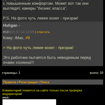
с повышенным комфортом. Может вот так они
выглядят, камеры "бизнес класса".
P.S. На фото чуть левее козел - призрак!
Huligan
»
#10 |
01.07.14 12:09
|
ответить
Кому: iMax,
#9
> На фото чуть левее козел - призрак!
Это работник пытается быть невидимым перед
очами хозяина!!!
cтраницы: 1
всего: 10
Правила
|
Регистрация
|
Поиск
Комментарий появится на сайте только после проверки
модератором!
имя: