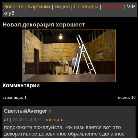
Новости
|
Картинки
|
Видео
|
Переводы
|
Магазин
|
VIP
клуб
Новая декорация хорошеет
Комментарии
cтраницы: 1
всего: 10
СветлыйAvenger
»
#1 |
24.06.14 03:21
|
ответить
подскажите пожалуйста, как называется вот это
декоративное деревянное обрамление сделанное