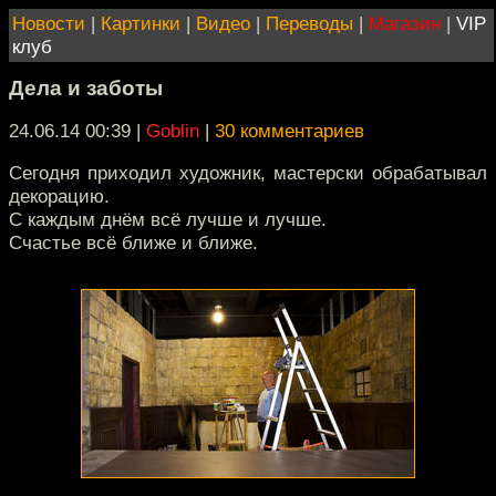
Новости
|
Картинки
|
Видео
|
Переводы
|
Магазин
|
VIP
клуб
Дела и заботы
24.06.14 00:39
|
Goblin
|
30 комментариев
Сегодня приходил художник, мастерски обрабатывал
декорацию.
С каждым днём всё лучше и лучше.
Счастье всё ближе и ближе.