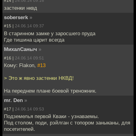
#14 |
24.06.14 09:16
застенки нквд
soberserk
»
#15 |
24.06.14 09:37
В старинном замке у заросшего пруда
Где тишина царит всегда
МихалСаныч
»
#16 |
24.06.14 09:51
Кому: Flakon,
#13
> Это ж явно застенки НКВД!
На переднем плане боевой треножник.
mr. Den
»
#17 |
24.06.14 09:53
Подземелья первой Кваки - узнаваемы.
Под столом, поди, рэйлган с топором заныканы, для
посетителей.