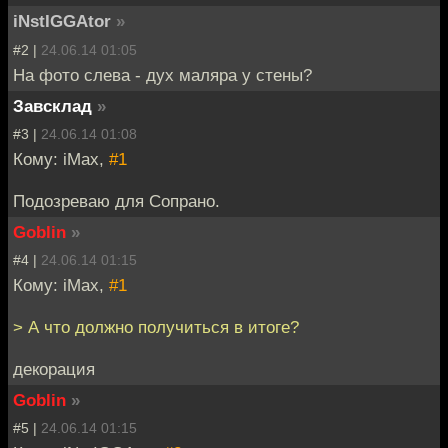
iNstIGGAtor
»
#2 |
24.06.14 01:05
На фото слева - дух маляра у стены?
Завсклад
»
#3 |
24.06.14 01:08
Кому: iMax,
#1
Подозреваю для Сопрано.
Goblin
»
#4 |
24.06.14 01:15
Кому: iMax,
#1
> А что должно получиться в итоге?
декорация
Goblin
»
#5 |
24.06.14 01:15