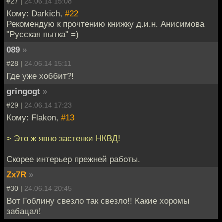
#27 |
24.06.14 15:08
Кому: Darkich,
#22
Рекомендую к прочтению книжку д.и.н. Анисимова
"Русская пытка" =)
089
»
#28 |
24.06.14 15:11
Где уже хоббит?!
gringogt
»
#29 |
24.06.14 17:23
Кому: Flakon,
#13
> Это ж явно застенки НКВД!
Скорее интерьер прежней работы.
Zx7R
»
#30 |
24.06.14 20:45
Вот Гоблину свезло так свезло!! Какие хоромы
забацал!