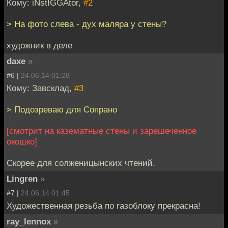
Кому: iNstIGGAtor,
#2
> На фото слева - дух маляра у стены?
художник в деле
daxe
»
#6 |
24.06.14 01:28
Кому: Завсклад,
#3
> Подозреваю для Сопрано
[смотрит на казематные стены и зарешеченное
окошко]
Скорее для солженицынских чтений.
Lingren
»
#7 |
24.06.14 01:45
Художественная резьба по газоблоку прекрасна!
ray_lennox
»