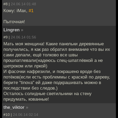
#8 |
24.06.14 01:48
Кому: iMax,
#1
Пыточная!
Lingren
»
#9 |
24.06.14 01:56
Мать моя женщина! Какие панельки деревянные
получились, я как раз обратил внимание что вы их
сами делали, ещё толково все швы
прошпатлевали(надеюсь спец-шпатлёвкой а не
шетроком или лркой)
И фасочки нафрезили, и покрашено вроде без
потёков(если есть проблеммы с краской по дереву,
берите "tinova" ей даже подкрашивать можно в
последствии без следов.)
Осталось солидные светильники на стену
придумать, кованные!
the_viktor
»
#10 |
24.06.14 02:14