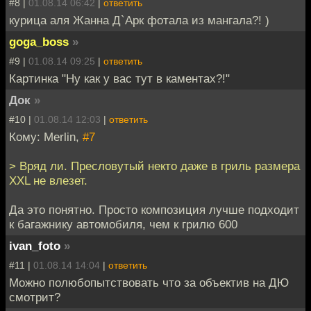
#8 |
01.08.14 06:42
|
ответить
курица аля Жанна Д`Арк фотала из мангала?! )
goga_boss
»
#9 |
01.08.14 09:25
|
ответить
Картинка "Ну как у вас тут в каментах?!"
Док
»
#10 |
01.08.14 12:03
|
ответить
Кому: Merlin,
#7
> Вряд ли. Пресловутый некто даже в гриль размера
XXL не влезет.
Да это понятно. Просто композиция лучше подходит
к багажнику автомобиля, чем к грилю 600
ivan_foto
»
#11 |
01.08.14 14:04
|
ответить
Можно полюбопытствовать что за объектив на ДЮ
смотрит?