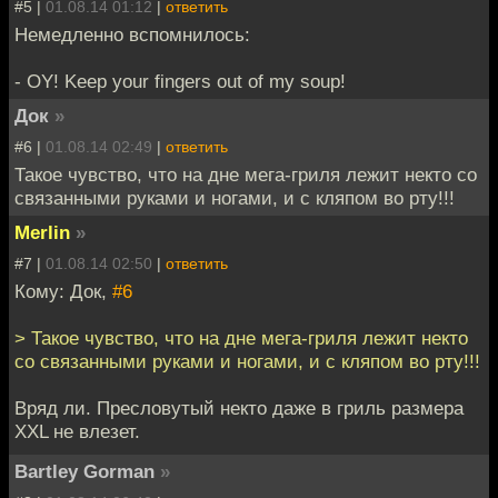
#5 |
01.08.14 01:12
|
ответить
Немедленно вспомнилось:
- OY! Keep your fingers out of my soup!
Док
»
#6 |
01.08.14 02:49
|
ответить
Такое чувство, что на дне мега-гриля лежит некто со
связанными руками и ногами, и с кляпом во рту!!!
Merlin
»
#7 |
01.08.14 02:50
|
ответить
Кому: Док,
#6
> Такое чувство, что на дне мега-гриля лежит некто
со связанными руками и ногами, и с кляпом во рту!!!
Вряд ли. Пресловутый некто даже в гриль размера
XXL не влезет.
Bartley Gorman
»