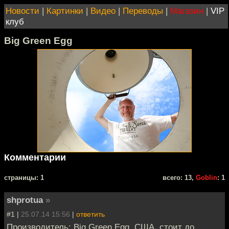
Новости
|
Картинки
|
Видео
|
Переводы
|
Магазин
|
VIP
клуб
Big Green Egg
Комментарии
cтраницы: 1
всего: 13,
Goblin
: 1
shprotua
»
#1 |
25.07.14 15:56
|
ответить
Производитель: Big Green Egg, США, стоит до