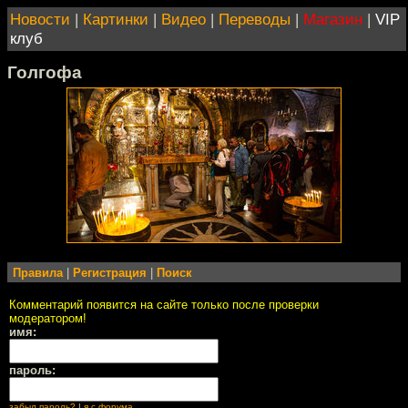
Новости
|
Картинки
|
Видео
|
Переводы
|
Магазин
|
VIP
клуб
Голгофа
Правила
|
Регистрация
|
Поиск
Комментарий появится на сайте только после проверки
модератором!
имя:
пароль:
забыл пароль?
|
я с форума