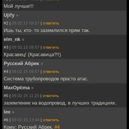
Мой лучше!!!
Ujify
»
#2 |
09.02.15 09:57
|
ответить
Ишь ты, кто- то заземлился прям так.
elm_nk
»
#3 |
09.02.15 09:57
|
ответить
Красавец! (Красавица?!!)
Русский Абрек
»
#4 |
09.02.15 09:57
|
ответить
Система трубопроводов просто атас.
MaxOptima
»
#5 |
09.02.15 11:20
|
ответить
заземление на водопровод, в лучших традициях.
lex
»
#6 |
09.02.15 13:44
|
ответить
Кому: Русский Абрек,
#4