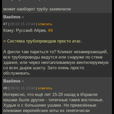
может наоборот трубу заземлили
Basilevs
»
#7 |
09.02.15 13:44
|
ответить
Кому: Русский Абрек,
#4
> Система трубопроводов просто атас.
А фигли там париться то? Климат незамерзающий,
все трубопроводы ведутся или снаружи по стене
здания, или через неотапливаемую вентилируемую
со всех дырок шахту. Зато очень просто
обслуживать.
Basilevs
»
#8 |
09.02.15 13:44
|
ответить
Интересно, что ещё лет 15-20 назад в Израиле
кошаки были другие - типичные такие восточные.
Худые и с большими ушами. Но привезённые
олимами европейские коты их генетически