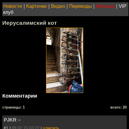
Новости
|
Картинки
|
Видео
|
Переводы
|
Магазин
|
VIP
клуб
Иерусалимский кот
Комментарии
cтраницы: 1
всего: 20
PJKR
»
#1 |
09.02.15 03:22
|
ответить