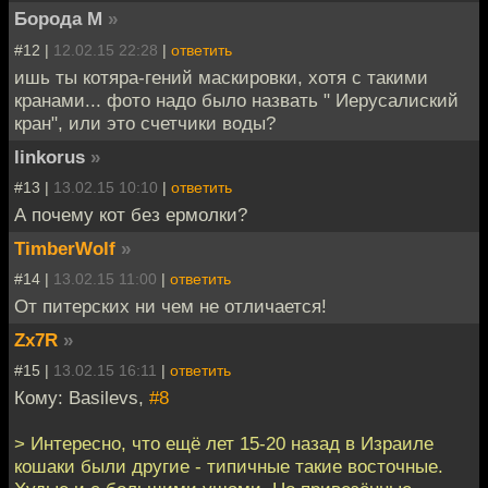
Борода М
»
#12 |
12.02.15 22:28
|
ответить
ишь ты котяра-гений маскировки, хотя с такими
кранами... фото надо было назвать " Иерусалиский
кран", или это счетчики воды?
linkorus
»
#13 |
13.02.15 10:10
|
ответить
А почему кот без ермолки?
TimberWolf
»
#14 |
13.02.15 11:00
|
ответить
От питерских ни чем не отличается!
Zx7R
»
#15 |
13.02.15 16:11
|
ответить
Кому: Basilevs,
#8
> Интересно, что ещё лет 15-20 назад в Израиле
кошаки были другие - типичные такие восточные.