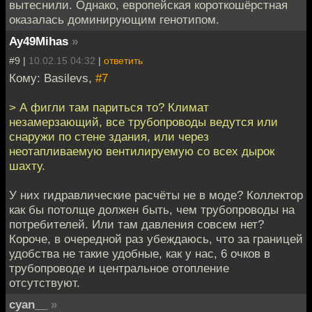
вытеснили. Однако, европейская короткошёрстная
оказалась доминирующим генотипом.
Ay49Mihas
»
#9 |
10.02.15 04:32
|
ответить
Кому: Basilevs,
#7
> А фигли там париться то? Климат
незамерзающий, все трубопроводы ведутся или
снаружи по стене здания, или через
неотапливаемую вентилируемую со всех дырок
шахту.
У них гидравлические расчёты не в моде? Коллектор
как бы потолще должен быть, чем трубопроводы на
потребителей. Или там давления совсем нет?
Короче, в очередной раз убеждаюсь, что за границей
удобства не такие удобные, как у нас, 6 очков в
трубопроводе и центральное отопление
отсутствуют.
cyan__
»