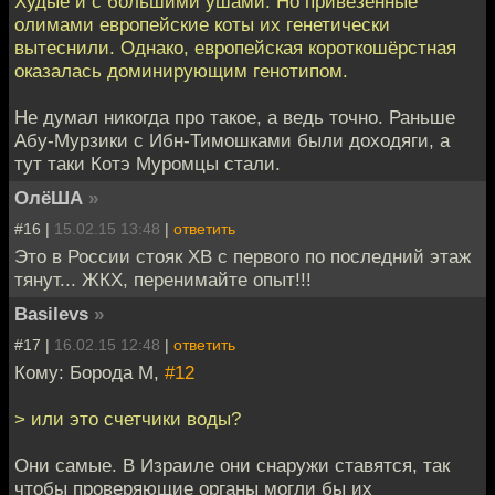
Худые и с большими ушами. Но привезённые
олимами европейские коты их генетически
вытеснили. Однако, европейская короткошёрстная
оказалась доминирующим генотипом.
Не думал никогда про такое, а ведь точно. Раньше
Абу-Мурзики с Ибн-Тимошками были доходяги, а
тут таки Котэ Муромцы стали.
ОлёША
»
#16 |
15.02.15 13:48
|
ответить
Это в России стояк ХВ с первого по последний этаж
тянут... ЖКХ, перенимайте опыт!!!
Basilevs
»
#17 |
16.02.15 12:48
|
ответить
Кому: Борода М,
#12
> или это счетчики воды?
Они самые. В Израиле они снаружи ставятся, так
чтобы проверяющие органы могли бы их