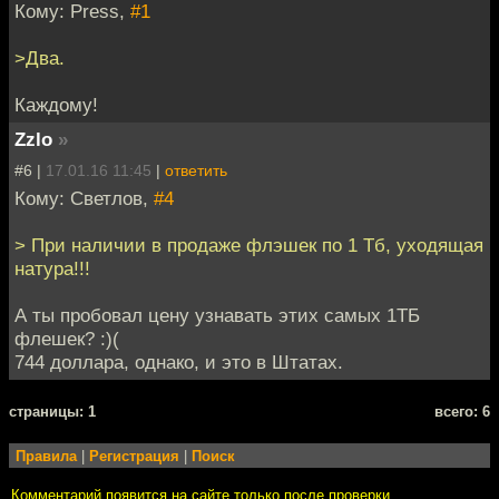
Кому: Press,
#1
>Два.
Каждому!
Zzlo
»
#6 |
17.01.16 11:45
|
ответить
Кому: Светлов,
#4
> При наличии в продаже флэшек по 1 Тб, уходящая
натура!!!
А ты пробовал цену узнавать этих самых 1ТБ
флешек? :)(
744 доллара, однако, и это в Штатах.
cтраницы: 1
всего: 6
Правила
|
Регистрация
|
Поиск
Комментарий появится на сайте только после проверки