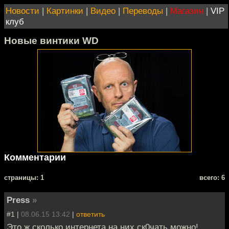
Новости
|
Картинки
|
Видео
|
Переводы
|
Магазин
|
VIP
клуб
Новые винтики WD
Комментарии
cтраницы: 1
всего: 6
Press
»
#1 |
08.06.15 13:42
|
ответить
Это ж сколько интернета на них ск0чать можно!