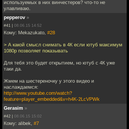
используемых в них винчестеров? что-то не
улавливаю.
pepperov
»
#41 |
08.06.15 14:52
Кому: Mekazukato,
#28
> А какой смысл снимать в 4К если ютуб максимум
1080p позволяет показывать
Для тебя это будет открытием, но ютуб с 4К уже
таки да.
Жмем на шестереночку у этого видео и
наслаждаемся:
http://www.youtube.com/watch?
feature=player_embedded&v=h4K-2LcVPWk
Gerasim
»
#42 |
08.06.15 15:02
Кому: alibek,
#7