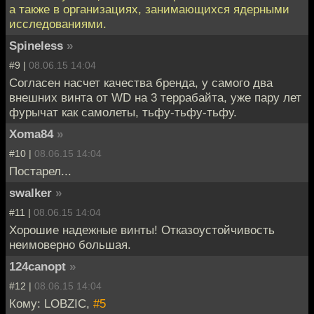
а также в организациях, занимающихся ядерными
исследованиями.
Spineless
»
#9 |
08.06.15 14:04
Согласен насчет качества бренда, у самого два
внешних винта от WD на 3 террабайта, уже пару лет
фурычат как самолеты, тьфу-тьфу-тьфу.
Xoma84
»
#10 |
08.06.15 14:04
Постарел...
swalker
»
#11 |
08.06.15 14:04
Хорошие надежные винты! Отказоустойчивость
неимоверно большая.
124canopt
»
#12 |
08.06.15 14:04
Кому: LOBZIC,
#5