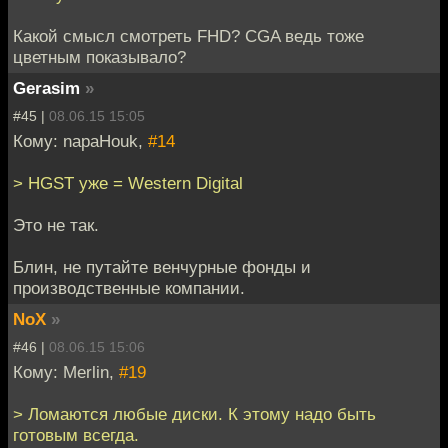
Какой смысл смотреть FHD? CGA ведь тоже
цветным показывало?
Gerasim
»
#45 |
08.06.15 15:05
Кому: napaHouk,
#14
> HGST уже = Western Digital
Это не так.
Блин, не путайте венчурные фонды и
производственные компании.
NoX
»
#46 |
08.06.15 15:06
Кому: Merlin,
#19
> Ломаются любые диски. К этому надо быть
готовым всегда.