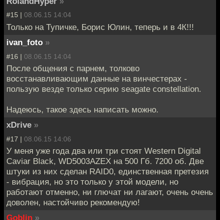
RolandHyper
»
#15 |
08.06.15 14:04
Только на Тупичке, Борис Юлин, теперь и в 4К!!!
ivan_foto
»
#16 |
08.06.15 14:04
После общения с парнем, толково
восстанавливающим данные на винчестерах -
пользую везде только серию seagate constellation.
Надеюсь, такое здесь написать можно.
xDrive
»
#17 |
08.06.15 14:06
У меня уже года два или три стоят Western Digital
Caviar Black, WD5003AZEX на 500 Гб. 7200 об. Две
штуки из них сделан RAID0, единственная претезия
- вибрация, но это только у этой модели, но
работают отменно, ни глючат ни лагают, очень очень
доволен, настойчиво рекомендую!
Goblin
»