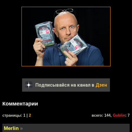
Подписывайся на канал в
Дзен
Комментарии
cтраницы: 1 |
2
всего: 144,
Goblin
: 7
Merlin
»