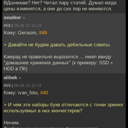
ВДшникам? Нет? Читал пару статей. Думал когда
цены изменятся, а они до сих пор не меняются.
swalker
»
#58 |
08.06.15 15:19
Кому: Gerasim,
#49
> Давайте не будем давать дебильные советы.
Камрад не правильно выразился ... имел ввиду
"домашнее хранение данных" (к примеру: SSD +
HDD в ПК)
alibek
»
#59 |
08.06.15 15:19
Кому: ivan_foto,
#40
> И чем эти наборы букв отличаются с точки зрения
используемых в них винчестеров?
Ничем.