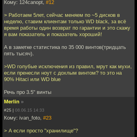
Кому: 124canopt,
#12
> Работаем 5лет, сейчас меняем по ~5 дисков в
неделю, ставим клиентам только WD black, за всё
время работы один возврат по гарантии и это скажу
я вам показатель и показатель хороший!
А в заметке статистика по 35 000 винтов(тридцать
пять тысяч).
>WD голубые исключения из правил, мрут как мухи,
если пренесли ноут с дохлым винтом? то это на
90% Hitaci или WD blue
Речь про 3.5" винты
Merlin
»
#25 |
08.06.15 14:33
Кому: ivan_foto,
#23
> А если просто "хранилище"?