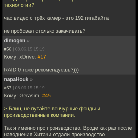
технологии?
час видео с трёх камер - это 192 гигабайта
не пробовал столько закачивать?
dimogen
»
#56 |
08.06.15 15:19
Кому: xDrive,
#17
RAID 0 тоже рекомендуешь?)))
napaHouk
»
#57 |
08.06.15 15:19
Кому: Gerasim,
#45
> Блин, не путайте венчурные фонды и
производственные компании.
Так я именно про производство. Вроде как раз после
наводнения Хитачи отдали производство