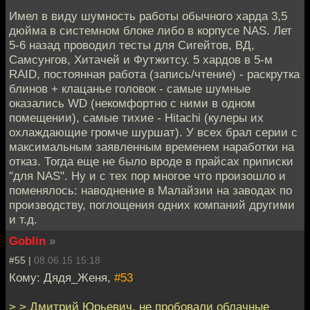
Имел в виду шумность работы обычного харда 3,5
дюйма в системном блоке либо в корпусе NAS. Лет
5-6 назад проводил тесты для Сигейтов, ВД,
Самсунгов, Хитачей и Футжитсу. 5 хардов в 5-м
RAID, постоянная работа (запись/чтение) - раскрутка
блинов + клацанье головок - самые шумные
оказались WD (некомфортно с ними в одном
помещении), самые тихие - Hitachi (кулеры их
охлаждающие громче шуршат). У всех брал серии с
максимальным заявленным временем наработки на
отказ. Тогда еще не было вроде в прайсах приписки
"для NAS". Ну и с тех пор многое что произошло и
поменялось: наводнение в Малайзии на заводах по
производству, поглощения одних компаний другими
и т.д.
Goblin
»
#55 |
08.06.15 15:18
Кому: Дядя_Женя,
#53
> > Дмитрий Юрьевич, не пробовали облачные