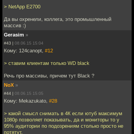
> NetApp E2700
Да вы охренели, коллега, это промышленный
массив :)
Gerasim
»
#43 |
08.06.15 15:04
Кому: 124canopt,
#12
> ставим клиентам только WD black
Речь про массивы, причем тут Black ?
NoX
»
#44 |
08.06.15 15:05
Кому: Mekazukato,
#28
> какой смысл снимать в 4К если ютуб максимум
1080p позволяет показывать, да и мониторы то у
95% аудитории по подозрениям столько просто не
потятут.