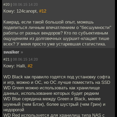
#20 |
08.06.15 14:20
Кому: 124canopt,
#12
Камрад, если такой большой опыт, можешь
поделиться личным впечатлением о "бесшумности"
работы от разных вендоров? Кто по субъективным
ощущениям из долговечных шуршит-клацает тише
всех? У меня просто уже устаревшая статистика.
swalker
»
#21 |
08.06.15 14:20
Кому: Halli,
#2
WD Black как правило годятся под установку софта
и игр, можно и ОС, но ОС лучше поместить на SSD
WD Green можно использовать как хранилище
данных, использование которых будет редким
WD Blue середина между Green и Black, менее
шумный (чем Блэк), более шустрый (чем Грин) и
недорогой
WD Red используется для хранилищ типа NAS с