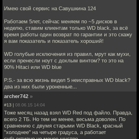
Имею свой сервис на Савушкина 124
Работаем 5лет, сейчас меняем по ~5 дисков в
неделю, ставим клиентам только WD black, за всё
время работы один возврат по гарантии и это скажу
я вам показатель и показатель хороший!
WD голубые исключения из правил, мрут как мухи,
если пренесли ноут с дохлым винтом? то это на
90% Hitaci или WD blue
P.S.- за всю жизнь видел 5 неисправных WD black?
два из них были уроненные...
archer742
»
#13 |
08.06.15 14:04
Тоже месяц назад взял WD Red под файло. Правда,
всего 2 ТБ. Но тем не менее, весьма доволен. По
сравнению с двумя старыми WD Black, красный
"холоднее" на четыре градуса, а работает
субъективно не менее шустро.