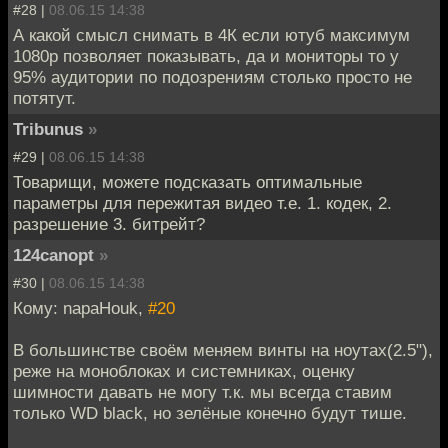
#28 |
08.06.15 14:38
А какой смысл снимать в 4К если ютуб максимум
1080p позволяет показывать, да и мониторы то у
95% аудитории по подозрениям столько просто не
потятут.
Tribunus
»
#29 |
08.06.15 14:38
Товарищи, можете подсказать оптимальные
параметры для пережитая видео т.е. 1. кодек, 2.
разрешение 3. битрейт?
124canopt
»
#30 |
08.06.15 14:38
Кому: napaHouk,
#20
В большинстве своём меняем винты на ноутах(2.5"),
реже на моноблоках и системниках, оценку
шимности давать не могу т.к. мы всегда ставим
только WD black, но зелёные конечно будут тише.