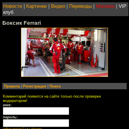
Новости
|
Картинки
|
Видео
|
Переводы
|
Магазин
|
VIP
клуб
Боксик Ferrari
Правила
|
Регистрация
|
Поиск
Комментарий появится на сайте только после проверки
модератором!
имя:
пароль:
забыл пароль?
|
я с форума