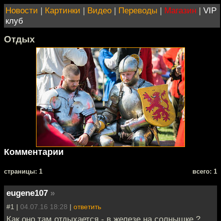
Новости
|
Картинки
|
Видео
|
Переводы
|
Магазин
|
VIP
клуб
Отдых
Комментарии
cтраницы: 1
всего: 1
eugene107
»
#1 |
04.07.16 18:28
|
ответить
Как оно там отдыхается - в железе на солнышке ?