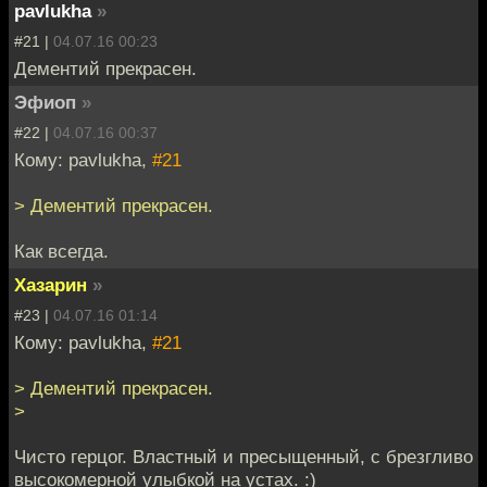
pavlukha
»
#21 |
04.07.16 00:23
Дементий прекрасен.
Эфиоп
»
#22 |
04.07.16 00:37
Кому: pavlukha,
#21
> Дементий прекрасен.
Как всегда.
Хазарин
»
#23 |
04.07.16 01:14
Кому: pavlukha,
#21
> Дементий прекрасен.
>
Чисто герцог. Властный и пресыщенный, с брезгливо
высокомерной улыбкой на устах. :)