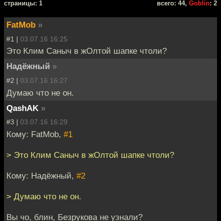
cтраницы: 1
всего: 44,
Goblin
: 2
FatMob
»
#1 |
03.07.16 16:25
Это Клим Саныч в жОлтой шапке чтоли?
Надёжный
»
#2 |
03.07.16 16:27
Думаю что не он.
QashAK
»
#3 |
03.07.16 16:29
Кому: FatMob,
#1
> Это Клим Саныч в жОлтой шапке чтоли?
Кому: Надёжный,
#2
> Думаю что не он.
Вы чо, блин, Безрукова не узнали?