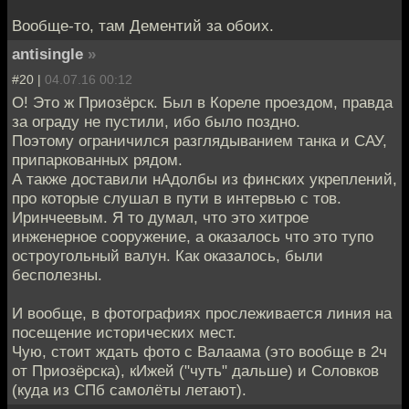
Вообще-то, там Дементий за обоих.
antisingle
»
#20 |
04.07.16 00:12
О! Это ж Приозёрск. Был в Кореле проездом, правда
за ограду не пустили, ибо было поздно.
Поэтому ограничился разглядыванием танка и САУ,
припаркованных рядом.
А также доставили нАдолбы из финских укреплений,
про которые слушал в пути в интервью с тов.
Иринчеевым. Я то думал, что это хитрое
инженерное сооружение, а оказалось что это тупо
остроугольный валун. Как оказалось, были
бесполезны.
И вообще, в фотографиях прослеживается линия на
посещение исторических мест.
Чую, стоит ждать фото с Валаама (это вообще в 2ч
от Приозёрска), кИжей ("чуть" дальше) и Соловков
(куда из СПб самолёты летают).