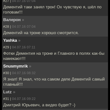
#27 |
04.07.16 07:04
Дементий таки занял трон! Ох чувствую я, шёл по
головам!!!
Валерон
»
#28 |
04.07.16 07:04
Дементий на троне хорошо смотрится.
Yashka
»
#29 |
04.07.16 07:11
Фотки Дементия на троне и Главного в полях как-бы
намекают!!!
Snusmymrik
»
#30 |
04.07.16 08:32
Я знал! Я знал, что на самом деле Дементий самый
главный!!!
Lutz
»
#31 |
04.07.16 09:22
Дмитрий Юрьевич, а видео будет? -)