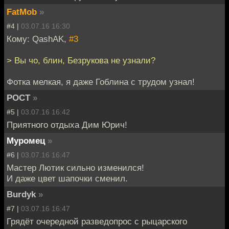
FatMob
»
#4 |
03.07.16 16:30
Кому: QashAK,
#3
> Вы чо, блин, Безрукова не узнали?
Фотка мелкая, я даже Гоблина с трудом узнал!
POCT
»
#5 |
03.07.16 16:42
Приятного отдыха Дим Юрич!
Муромец
»
#6 |
03.07.16 16:47
Мастер Лютик сильно изменился!
И даже цвет шапочки сменил.
Burdyk
»
#7 |
03.07.16 16:47
Грядёт очередной разведопрос с рыцарского