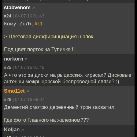
stabvenom
»
#24 |
04.07.16 01:43
Кому: Zx7R,
#11
> Цветовая диффиринциация шапок.
Под цвет порток на Тупичке!!!
norkorn
»
#25 |
04.07.16 01:45
А что это за диски на рыцарских кирасах? Дисковые
антенны межрыцарской беспроводной связи? :)
Smo11et
»
#26 |
04.07.16 06:07
Дементий смотрю деревянный трон захватил.
Где фото Главного на железном???
Koljan
»