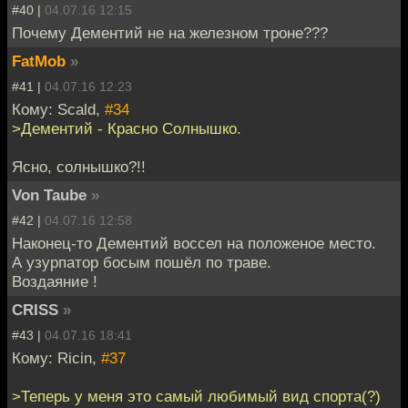
#40 |
04.07.16 12:15
Почему Дементий не на железном троне???
FatMob
»
#41 |
04.07.16 12:23
Кому: Scald,
#34
>Дементий - Красно Солнышко.
Ясно, солнышко?!!
Von Taube
»
#42 |
04.07.16 12:58
Наконец-то Дементий воссел на положеное место.
А узурпатор босым пошёл по траве.
Воздаяние !
CRISS
»
#43 |
04.07.16 18:41
Кому: Ricin,
#37
>Теперь у меня это самый любимый вид спорта(?)