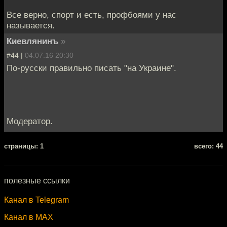
Все верно, спорт и есть, профбоями у нас
называется.
Киевлянинъ
»
#44 |
04.07.16 20:30
По-русски правильно писать "на Украине".
Модератор.
cтраницы: 1
всего: 44
полезные ссылки
Канал в Telegram
Канал в MAX