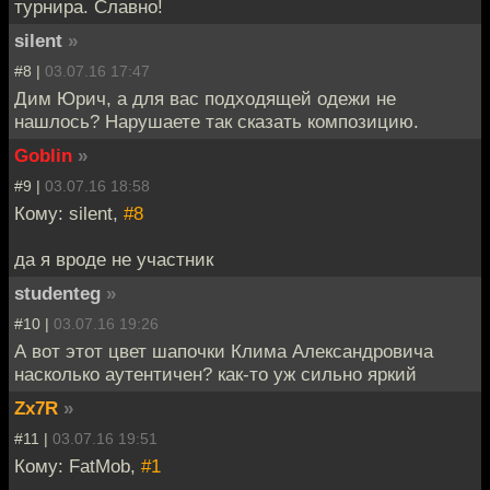
турнира. Славно!
silent
»
#8 |
03.07.16 17:47
Дим Юрич, а для вас подходящей одежи не
нашлось? Нарушаете так сказать композицию.
Goblin
»
#9 |
03.07.16 18:58
Кому: silent,
#8
да я вроде не участник
studenteg
»
#10 |
03.07.16 19:26
А вот этот цвет шапочки Клима Александровича
насколько аутентичен? как-то уж сильно яркий
Zx7R
»
#11 |
03.07.16 19:51
Кому: FatMob,
#1