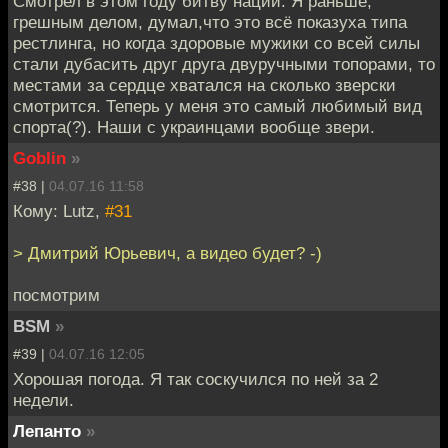
Смотрел в этом году битву наций. Я раньше,
грешным делом, думал,что это всё показуха типа
рестлинга, но когда здоровые мужики со всей силы
стали дубасить друг друга двуручными топорами, то
местами за сердце хватался на сколько зверски
смотрится. Теперь у меня это самый любимый вид
спорта(?). Наши с украинцами вообще звери.
Goblin
»
#38 |
04.07.16 11:58
Кому: Lutz,
#31
> Дмитрий Юрьевич, а видео будет? -)
посмотрим
BSM
»
#39 |
04.07.16 12:05
Хорошая погода. Я так соскучился по ней за 2
недели.
Лепанто
»