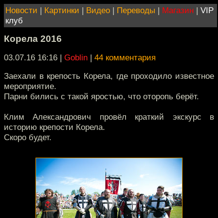
Новости
|
Картинки
|
Видео
|
Переводы
|
Магазин
|
VIP
клуб
Корела 2016
03.07.16 16:16
|
Goblin
|
44 комментария
Заехали в крепость Корела, где проходило известное
мероприятие.
Парни бились с такой яростью, что оторопь берёт.
Клим Александрович провёл краткий экскурс в
историю крепости Корела.
Скоро будет.