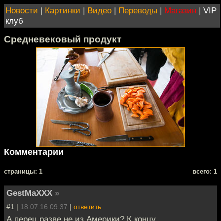
Новости
|
Картинки
|
Видео
|
Переводы
|
Магазин
|
VIP
клуб
Средневековый продукт
Комментарии
cтраницы: 1
всего: 1
GestMaXXX
»
#1 |
18.07.16 09:37
|
ответить
А перец разве не из Америки? К концу