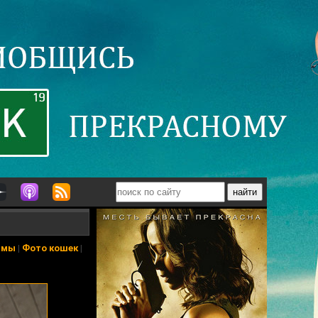
ьмы
|
Фото кошек
|