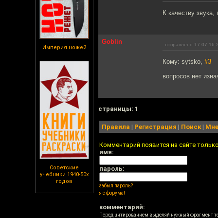
К качеству звука,
Goblin
отправлено 17.07.16 
Империя ножей
Кому: sytsko,
#3
вопросов нет изна
cтраницы: 1
Правила
|
Регистрация
|
Поиск
|
Мне
Комментарий появится на сайте тольк
имя:
Советские
пароль:
учебники 1940-50х
годов
забыл пароль?
я с форума!
комментарий:
Перед цитированием выделяй нужный фрагмент т