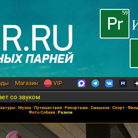
оды
Магазин
VIP
ает со звуком
икатуры
|
Музон
|
Путешествия
|
Репортажи
|
Смешное
|
Спорт
|
Фил
Фото Собаки
|
Разное