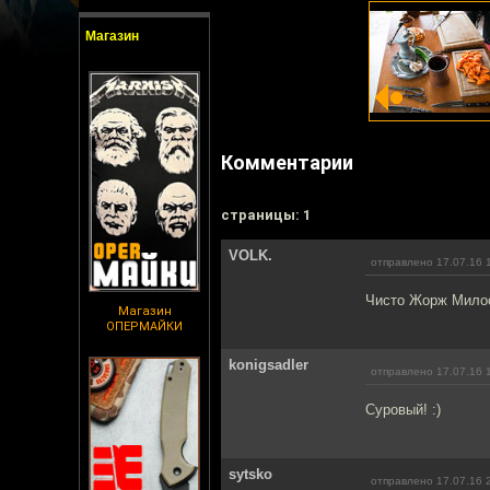
Магазин
Комментарии
cтраницы: 1
VOLK.
отправлено 17.07.16 
Чисто Жорж Милос
Магазин
ОПЕРМАЙКИ
konigsadler
отправлено 17.07.16 
Суровый! :)
sytsko
отправлено 17.07.16 