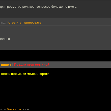
 при просмотре роликов, вопросов больше не имею.
|
ответить
|
цитировать
23:01
чально
 пишут
|
Поделиться ссылкой
о после проверки модератором!
екста.
Оверквотинг
- зло.