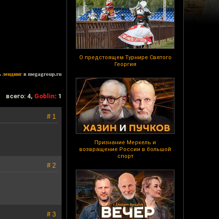
О предстоящем Турнире Святого
Георгия
ь
лендинг
в megagroup.ru
всего: 4,
Goblin
: 1
# 1
Признание Меркель и
возвращение России в большой
спорт
# 2
# 3