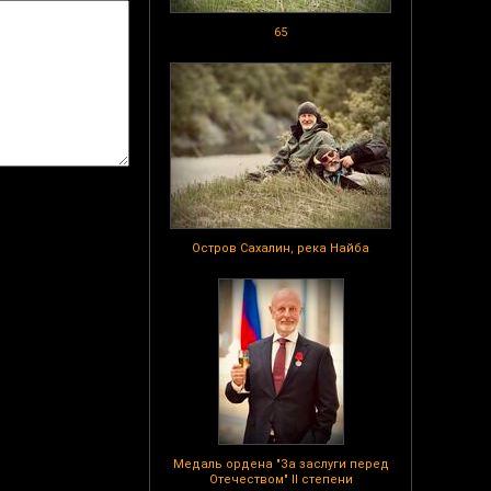
65
Остров Сахалин, река Найба
Медаль ордена "За заслуги перед
Отечеством" II степени