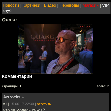
Новости
|
Картинки
|
Видео
|
Переводы
|
Магазин
|
VIP
клуб
Quake
Комментарии
cтраницы: 1
всего: 2
Artrocks
»
#1 |
15.06.17 22:30
|
ответить
что за модель очков?