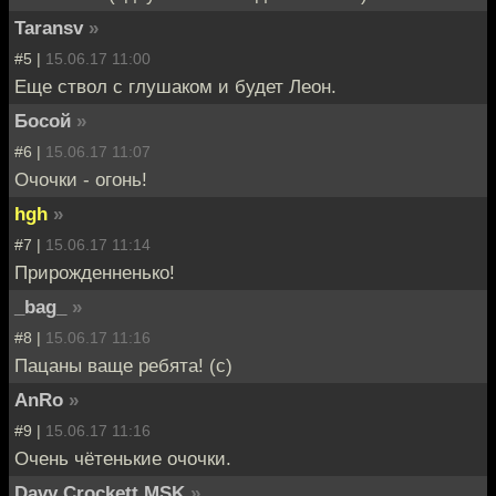
Taransv
»
#5 |
15.06.17 11:00
Еще ствол с глушаком и будет Леон.
Босой
»
#6 |
15.06.17 11:07
Очочки - огонь!
hgh
»
#7 |
15.06.17 11:14
Прирожденненько!
_bag_
»
#8 |
15.06.17 11:16
Пацаны ваще ребята! (с)
AnRo
»
#9 |
15.06.17 11:16
Очень чётенькие очочки.
Davy Crockett MSK
»