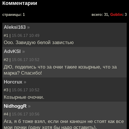
Комментарии
cтраницы: 1
всего: 31,
Goblin
: 3
Aleksi163
»
#1 |
15.06.17 10:49
Ооо. Завидую белой завистью
AdvKSI
»
#2 |
15.06.17 10:52
ДЮ, поделись что за очки такие козырные, что за
марка? Спасибо!
Horcrux
»
#3 |
15.06.17 10:52
Козырные очочки.
NidhoggR
»
#4 |
15.06.17 10:56
Ага, я б тоже взял, если они канешн не стоят как все
мои почки (одну хотя бы надо оставить).