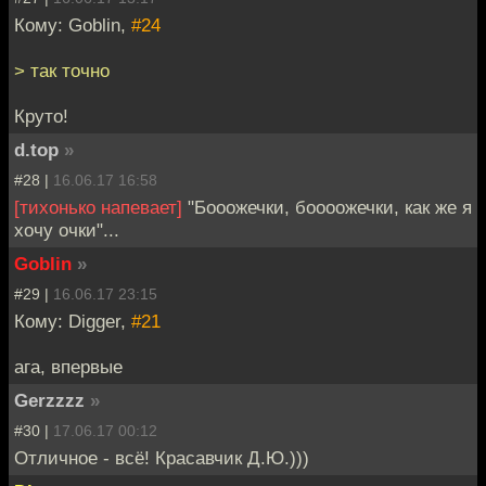
Кому: Goblin,
#24
> так точно
Круто!
d.top
»
#28 |
16.06.17 16:58
[тихонько напевает]
"Бооожечки, боооожечки, как же я
хочу очки"...
Goblin
»
#29 |
16.06.17 23:15
Кому: Digger,
#21
ага, впервые
Gerzzzz
»
#30 |
17.06.17 00:12
Отличное - всё! Красавчик Д.Ю.)))