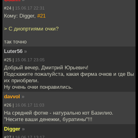
#24 |
15.06.17 22:31
Кому: Digger,
#21
> С диопртиями очки?
так точно
Luter56
»
#25 |
15.06.17 23:05
Добрый вечер, Дмитрий Юрьевич!
Подскажите пожалуйста, какая фирма очков и где Вы
их приобрели.
Ну очень очки понравились.
davvol
»
#26 |
16.06.17 11:03
На средней фотке - натурально кот Базилио.
"Несите ваши денежки, буратины"!!!
Digger
»
#27 |
16.06.17 13:17