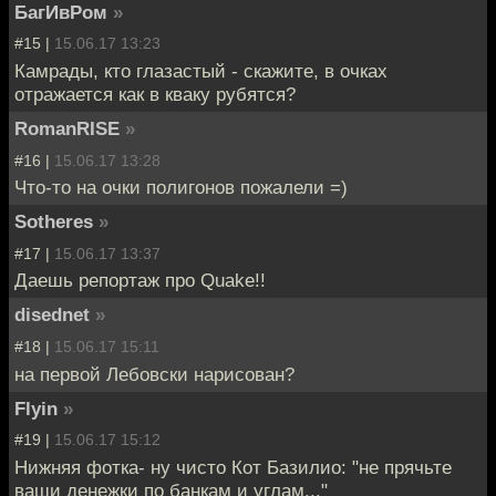
БагИвРом
»
#15 |
15.06.17 13:23
Камрады, кто глазастый - скажите, в очках
отражается как в кваку рубятся?
RomanRISE
»
#16 |
15.06.17 13:28
Что-то на очки полигонов пожалели =)
Sotheres
»
#17 |
15.06.17 13:37
Даешь репортаж про Quake!!
disednet
»
#18 |
15.06.17 15:11
на первой Лебовски нарисован?
Flyin
»
#19 |
15.06.17 15:12
Нижняя фотка- ну чисто Кот Базилио: "не прячьте
ваши денежки по банкам и углам..."