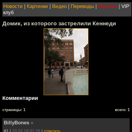
Новости
|
Картинки
|
Видео
|
Переводы
|
Магазин
|
VIP
клуб
Домик, из которого застрелили Кеннеди
Комментарии
cтраницы: 1
всего: 1
BillyBones
»
#1 |
10.03.18 01:26
|
ответить