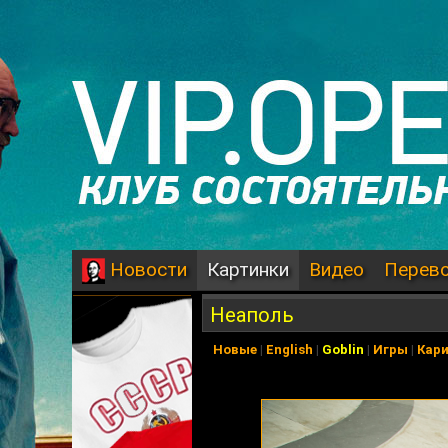
Картинки
Видео
Перев
Новости
Неаполь
Новые
|
English
|
Goblin
|
Игры
|
Кар