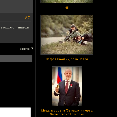
65
# 7
это...это...знаешь
всего: 7
Остров Сахалин, река Найба
Медаль ордена "За заслуги перед
Отечеством" II степени