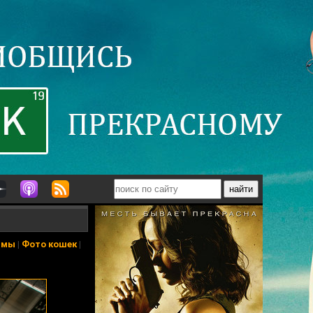
ьмы
|
Фото кошек
|