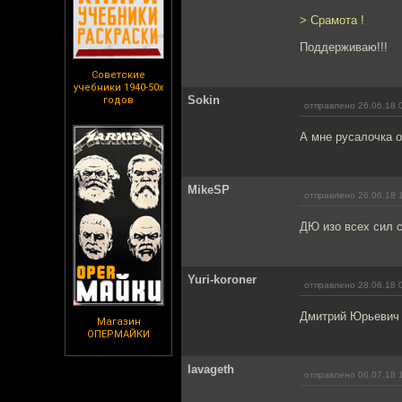
> Cрамота !
Поддерживаю!!!
Советские
учебники 1940-50х
Sokin
годов
отправлено 26.06.18 
А мне русалочка о
MikeSP
отправлено 26.06.18 
ДЮ изо всех сил с
Yuri-koroner
отправлено 28.06.18 
Дмитрий Юрьевич 
Магазин
ОПЕРМАЙКИ
lavageth
отправлено 06.07.18 