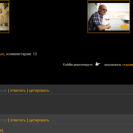
рью
, комментарии: 13
Goblin рекомендует
заказывать
создан
|
ответить
|
цитировать
10:25
|
ответить
|
цитировать
12:13
#1