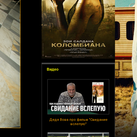
Видео
Дядя Вова про фильм "Свидание
вслепую"