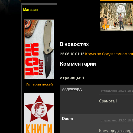
Магазин
В новостях
25.06.18 01:15
Круиз по Средиземномо
Комментарии
cтраницы: 1
Империя ножей
дедхазард
отправлено 25.06.18 
Срамота !
Doom
отправлено 25.06.18 
Кому: дедхазард,