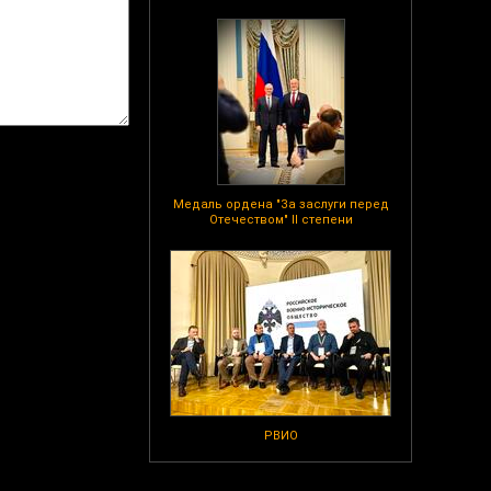
Медаль ордена "За заслуги перед
Отечеством" II степени
РВИО