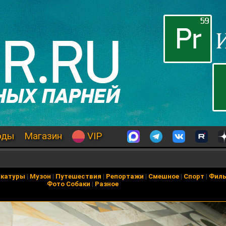
оды
Магазин
VIP
икатуры
|
Музон
|
Путешествия
|
Репортажи
|
Смешное
|
Спорт
|
Фил
Фото Собаки
|
Разное