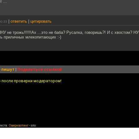
 ...
|
ответить
|
цитировать
00:33
не трожь!!!!!!Ах ...это не баба? Русалка, говоришь?! И с хвостом? НУ 
ть приличных млекопитающих :-)
 пишут
|
Поделиться ссылкой
о после проверки модератором!
екста.
Оверквотинг
- зло.