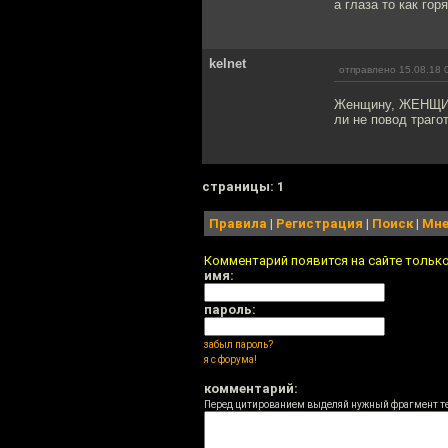
а глаза то как горят
kelnet
отправлено 15.08.18 
Женщину, ЖЕНЩИНУ 
ли не повод траго
cтраницы: 1
Правила
|
Регистрация
|
Поиск
|
Мне
Комментарий появится на сайте тольк
имя:
пароль:
забыл пароль?
я с форума!
комментарий:
Перед цитированием выделяй нужный фрагмент т