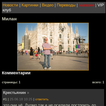
Новости
|
Картинки
|
Видео
|
Переводы
|
Магазин
|
VIP
клуб
Милан
Комментарии
cтраницы: 1
всего: 1
Крестьянин
»
#1 |
25.06.18 10:25
|
ответить
это они чё, Дуомо так и не осилили построить до