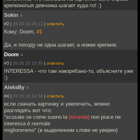
крепконогыя девчонка шагает куда-то! :)
Sokin
»
#2 |
26.06.18 09:12
|
ответить
Кому: Doom,
#1
Да, и походу не одна шагает, а ножки крепкие.
Doom
»
#3 |
26.06.18 10:35
|
ответить
INTERESSA - что там накорябано-то, объясните уже
:)
AleksBy
»
#4 |
03.10.18 14:34
|
ответить
если скачать картинку и увеличить, можно
разглядеть вот что:
"scusate se come suono la
[stranda]
non piace ne
interessa è normale
miglioreremo" (в выделенном слове не уверен)