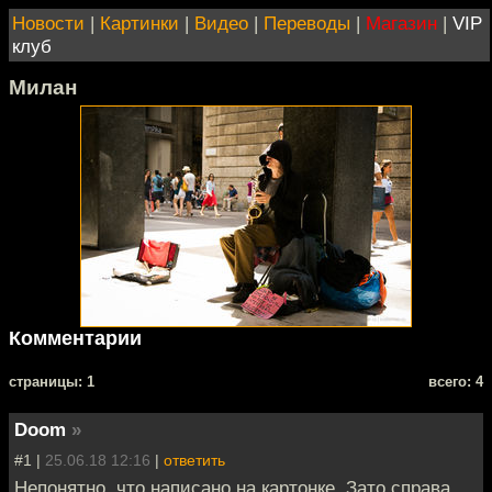
Новости
|
Картинки
|
Видео
|
Переводы
|
Магазин
|
VIP
клуб
Милан
Комментарии
cтраницы: 1
всего: 4
Doom
»
#1 |
25.06.18 12:16
|
ответить
Непонятно, что написано на картонке. Зато справа