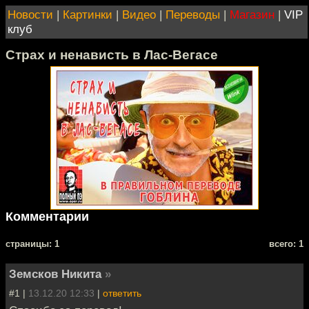
Новости
|
Картинки
|
Видео
|
Переводы
|
Магазин
|
VIP
клуб
Страх и ненависть в Лас-Вегасе
Комментарии
cтраницы: 1
всего: 1
Земсков Никита
»
#1 |
13.12.20 12:33
|
ответить