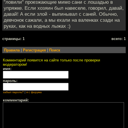
"ловили" проезжающие мимо сани с лошадью в
упряжке. Если хозяин был навеселе, говорил, давай,
давай! А если злой - выпинывал с саней. Обычно,
девчонок сажали, а мы ехали на валенках сзади на
руках, как на водных лыжах :)
cтраницы: 1
всего: 1
Правила
|
Регистрация
|
Поиск
Комментарий появится на сайте только после проверки
модератором!
имя:
пароль:
забыл пароль?
|
я с форума
комментарий: