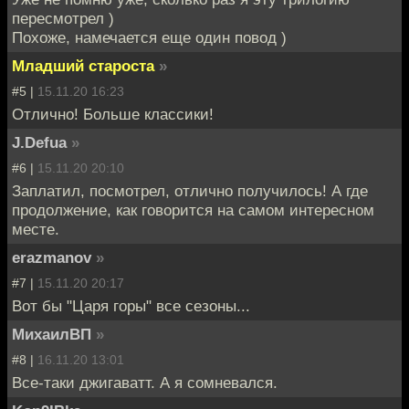
пересмотрел )
Похоже, намечается еще один повод )
Младший староста
»
#5 |
15.11.20 16:23
Отлично! Больше классики!
J.Defua
»
#6 |
15.11.20 20:10
Заплатил, посмотрел, отлично получилось! А где
продолжение, как говорится на самом интересном
месте.
erazmanov
»
#7 |
15.11.20 20:17
Вот бы "Царя горы" все сезоны...
МихаилВП
»
#8 |
16.11.20 13:01
Все-таки джигаватт. А я сомневался.