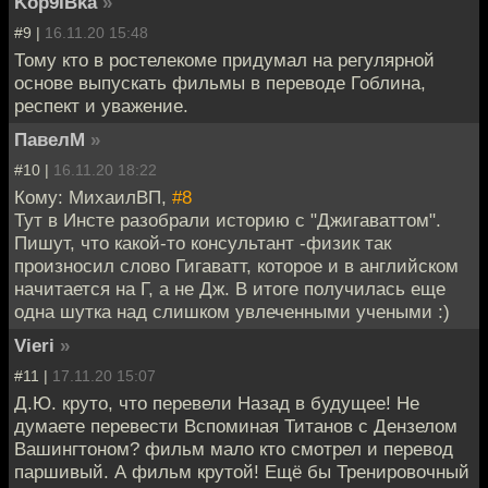
Kop9IBka
»
#9 |
16.11.20 15:48
Тому кто в ростелекоме придумал на регулярной
основе выпускать фильмы в переводе Гоблина,
респект и уважение.
ПавелМ
»
#10 |
16.11.20 18:22
Кому: МихаилВП,
#8
Тут в Инсте разобрали историю с "Джигаваттом".
Пишут, что какой-то консультант -физик так
произносил слово Гигаватт, которое и в английском
начитается на Г, а не Дж. В итоге получилась еще
одна шутка над слишком увлеченными учеными :)
Vieri
»
#11 |
17.11.20 15:07
Д.Ю. круто, что перевели Назад в будущее! Не
думаете перевести Вспоминая Титанов с Дензелом
Вашингтоном? фильм мало кто смотрел и перевод
паршивый. А фильм крутой! Ещё бы Тренировочный