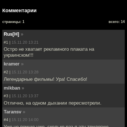
Комментарии
cтраницы: 1
всего: 14
Rus[H]
»
#1 |
15.11.20 13:21
Остро не хватает рекламного плаката на
украинском!!!
kramer
»
#2 |
15.11.20 13:28
Легендарные фильмы! Ура! Спасибо!
mikban
»
#3 |
15.11.20 13:37
Отлично, на одном дыхании пересмотрели.
Taransv
»
#4 |
15.11.20 14:00
Уже не помню уже, сколько раз я эту трилогию