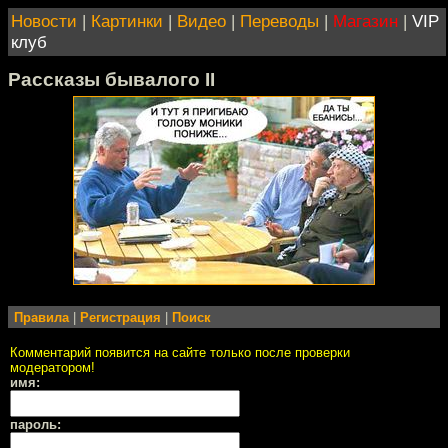
Новости
|
Картинки
|
Видео
|
Переводы
|
Магазин
|
VIP
клуб
Рассказы бывалого II
Правила
|
Регистрация
|
Поиск
Комментарий появится на сайте только после проверки
модератором!
имя:
пароль: