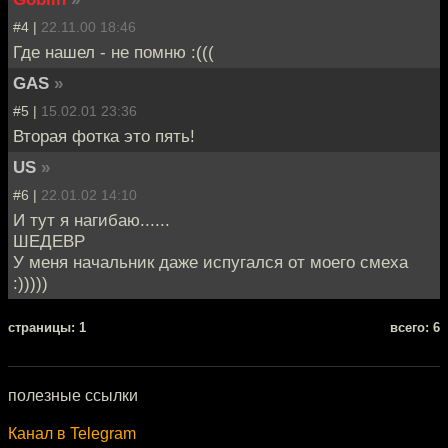
#4 |
22.11.00 18:46
Где нашел - не помню :(((
GAS
»
#5 |
15.02.01 23:36
Вторая фотка это пять!
US
»
#6 |
22.01.02 14:10
И тут я нагибаю......
ШЕДЕВР
У меня начальник даже испугался от моего смеха
:)))))
cтраницы: 1
всего: 6
полезные ссылки
Канал в Telegram