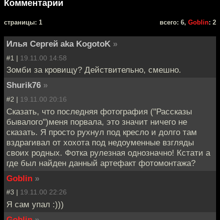
Комментарии
cтраницы: 1
всего: 6,
Goblin
: 2
Илья Сергей aka KogotoK
»
#1 |
19.11.00 14:58
Зомби за кровищу? Действительно, смешно.
Shurik76
»
#2 |
19.11.00 20:16
Сказать, что последняя фотография ("Рассказы
бывалого")меня порвала, это значит ничего не
сказать. Я просто рухнул под кресло и долго там
вздрагивал от хохота под недоуменные взгляды
своих родных. Фотка рулезная однозначно! Кстати а
где был найден данный артефакт фотомонтажа?
Goblin
»
#3 |
19.11.00 22:26
Я сам упал :)))
Goblin
»