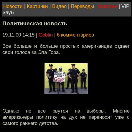
Новости
|
Картинки
|
Видео
|
Переводы
|
Магазин
|
VIP
клуб
Политическая новость
19.11.00 14:15
|
Goblin
|
6 комментариев
Все больше и больше простых американцев отдает
свои голоса за Эла Гора.
Однако не все рвутся на выборы. Многие
американеры политику на дух не переносят уже с
самого раннего детства.