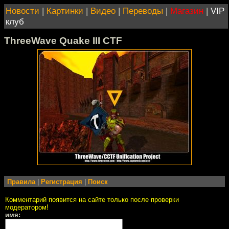
Новости
|
Картинки
|
Видео
|
Переводы
|
Магазин
|
VIP
клуб
ThreeWave Quake III CTF
Правила
|
Регистрация
|
Поиск
Комментарий появится на сайте только после проверки
модератором!
имя: