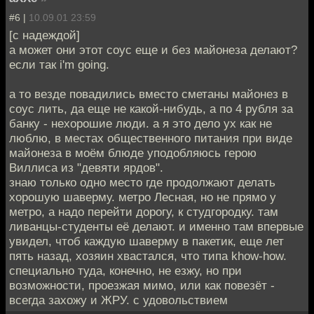
#6 |
10.09.01 23:59
[с надеждой]
а может они этот соус еще и без майонеза делают?
если так i'm going.
а то везде повадились вместо сметаны майонез в
соус лить, да еще не какой-нибудь, а по 4 рубля за
банку - нехорошие люди. а я это дело ух как не
люблю, в местах общественного питания при виде
майонеза в моём блюде уподобляюсь герою
Виллиса из "девяти ярдов".
знаю только одно место где продолжают делать
хорошую шаверму. метро Лесная, но не прямо у
метро, а надо перейти дорогу, к студгородку. там
ливанцы-студенты её делают. и именно там впервые
увидел, чтоб каждую шаверму в пакетик, еще лет
пять назад, хозяин хвастался, что типа khow-how.
специально туда, конечно, не езжу, но при
возможности, проезжая мимо, или как повезёт -
всегда захожу и ЖРУ. с удовольствием