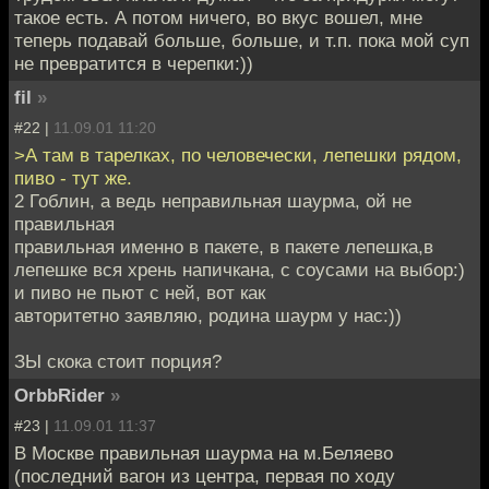
такое есть. А потом ничего, во вкус вошел, мне
теперь подавай больше, больше, и т.п. пока мой суп
не превратится в черепки:))
fil
»
#22 |
11.09.01 11:20
>А там в тарелках, по человечески, лепешки рядом,
пиво - тут же.
2 Гоблин, а ведь неправильная шаурма, ой не
правильная
правильная именно в пакете, в пакете лепешка,в
лепешке вся хрень напичкана, с соусами на выбор:)
и пиво не пьют с ней, вот как
авторитетно заявляю, родина шаурм у нас:))
ЗЫ скока стоит порция?
OrbbRider
»
#23 |
11.09.01 11:37
В Москве правильная шаурма на м.Беляево
(последний вагон из центра, первая по ходу