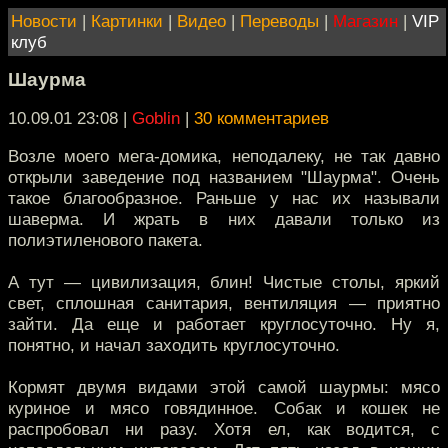
Новости
|
Картинки
|
Видео
|
Переводы
|
Магазин
|
VIP
клуб
Шаурма
10.09.01 23:08
|
Goblin
|
30 комментариев
Возле моего мега-домика, неподалеку, не так давно
открыли заведение под названием "Шаурма". Очень
такое благообразное. Раньше у нас их называли
шаверма. И жрать в них давали только из
полиэтиленового пакета.
А тут — цивилизация, блин! Чистые столы, яркий
свет, сплошная санитария, вентиляция — приятно
зайти. Да еще и работает круглосуточно. Ну я,
понятно, и начал заходить круглосуточно.
Кормят двумя видами этой самой шаурмы: мясо
куриное и мясо говядинное. Собак и кошек не
распробовал ни разу. Хотя ел, как водится, с