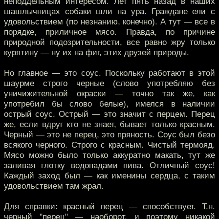
неподдельным интересом. Лет пять назад в наших
шашлычницах собаки шли на ура. Граждане ели с
удовольствием (по незнанию, конечно). А тут — все в
порядке, приличное мясо. Правда, по причине
природной подозрительности, все равно жру только
курятину — ну их на фиг, этих друзей природы.
Но главное — это соус. Поскольку работают в этой
шаурме строго черные (слово употребляю без
уничижительной окраски — точно так же, как
употребил бы слово белые), имелся в наличии
острый соус. Острый — это значит с перцем. Перец
же, если вдруг кто не знает, бывает только красным.
Черный — это не перец, это пряность. Соус был безо
всякого черного. Строго с красным. Чистый термояд.
Мясо можно было только аккуратно макать, тут же
заливая глотку водопадами пива. Отличный соус!
Каждый заход был — как именины сердца, с таким
удовольствием там жрал.
Для справки: красный перец — способствует. Т.н.
черный "перец" — наоборот, и поэтому никакой