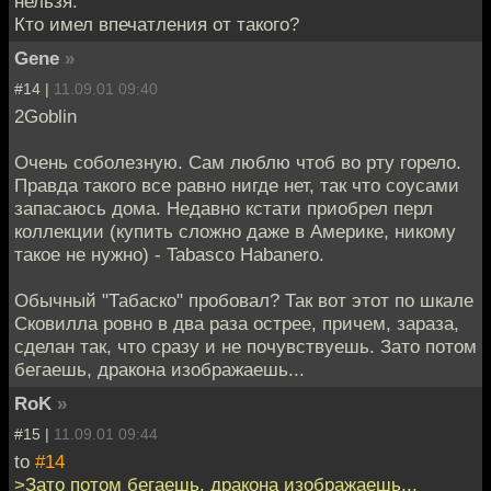
нельзя.
Кто имел впечатления от такого?
Gene
»
#14 |
11.09.01 09:40
2Goblin
Очень соболезную. Сам люблю чтоб во рту горело.
Правда такого все равно нигде нет, так что соусами
запасаюсь дома. Недавно кстати приобрел перл
коллекции (купить сложно даже в Америке, никому
такое не нужно) - Tabasco Habanero.
Обычный "Табаско" пробовал? Так вот этот по шкале
Сковилла ровно в два раза острее, причем, зараза,
сделан так, что сразу и не почувствуешь. Зато потом
бегаешь, дракона изображаешь...
RoK
»
#15 |
11.09.01 09:44
to
#14
>Зато потом бегаешь, дракона изображаешь...