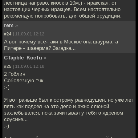
лестница направо, киоск в 10м.) - иракская, от
настоящих черных иракцев. Всем настоятельно
рекомендую попробовать, для общей эрудиции.
rem
»
#24 |
11.09.01 12:12
А вот почему все-таки в Москве она шаурма, а
Питере - шаверма? Загадка...
CTapbIe_KocTu
»
#25 |
11.09.01 12:18
2 Гоблин
Соболезную тчк
;-(
Я вот раньше был к острому равнодушен, но уже лет
пять как подсел на это дело и ажно слюной
захлебывался, пока зачитывал у тебя о ядреном
соусике...
;-)