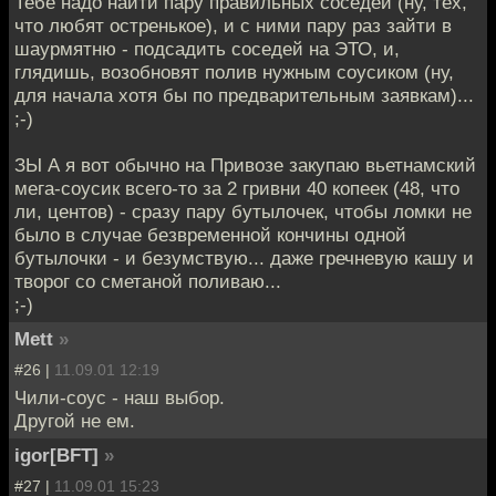
Тебе надо найти пару правильных соседей (ну, тех,
что любят остренькое), и с ними пару раз зайти в
шаурмятню - подсадить соседей на ЭТО, и,
глядишь, возобновят полив нужным соусиком (ну,
для начала хотя бы по предварительным заявкам)...
;-)
ЗЫ А я вот обычно на Привозе закупаю вьетнамский
мега-соусик всего-то за 2 гривни 40 копеек (48, что
ли, центов) - сразу пару бутылочек, чтобы ломки не
было в случае безвременной кончины одной
бутылочки - и безумствую... даже гречневую кашу и
творог со сметаной поливаю...
;-)
Mett
»
#26 |
11.09.01 12:19
Чили-соус - наш выбор.
Другой не ем.
igor[BFT]
»
#27 |
11.09.01 15:23