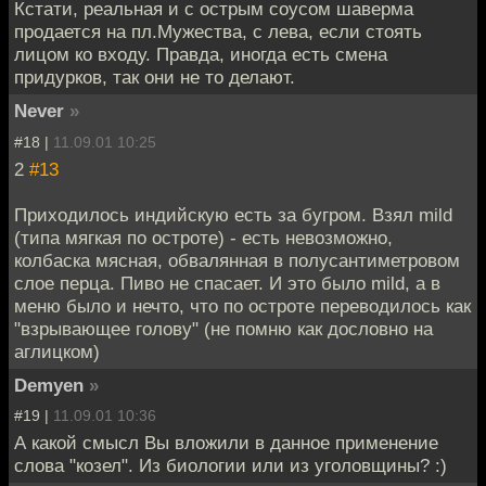
Кстати, реальная и с острым соусом шаверма
продается на пл.Мужества, с лева, если стоять
лицом ко входу. Правда, иногда есть смена
придурков, так они не то делают.
Never
»
#18 |
11.09.01 10:25
2
#13
Приходилось индийскую есть за бугром. Взял mild
(типа мягкая по остроте) - есть невозможно,
колбаска мясная, обвалянная в полусантиметровом
слое перца. Пиво не спасает. И это было mild, а в
меню было и нечто, что по остроте переводилось как
"взрывающее голову" (не помню как дословно на
аглицком)
Demyen
»
#19 |
11.09.01 10:36
А какой смысл Вы вложили в данное применение
слова "козел". Из биологии или из уголовщины? :)