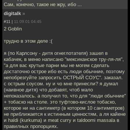
Сам, конечно, такое не жру, ибо ...
digitalk
»
#11 |
11.09.01 04:45
2 Goblin
трудно в этом деле :(
я (по Карлсону - дитя огнеглотателя) зашел в
кабачек, в меню написано "мексиканское тру-ля-ля",
"а для вас крутые парни мы не могем сделать
достаточно острое ибо есть люди обычние, поэтому
непобрезгуйте запросить ОСТРЫЙ СОУС". заказал.
с острым соусом. ну и чо мне принесли? я думал
(наивное дитя) что добавят, чтоб мало
непоказалось. а получил то, что для "люди обычние"
+ тобаско на столе. это туфтово-кислое тобаско,
которое ни на сантиметр (в котором 10 сантиметров)
не приближается к истинным ценностям, а ля кайене
и haldi (kurkuma) и meat curry и taldoomi massala в
правилных пропорциях.