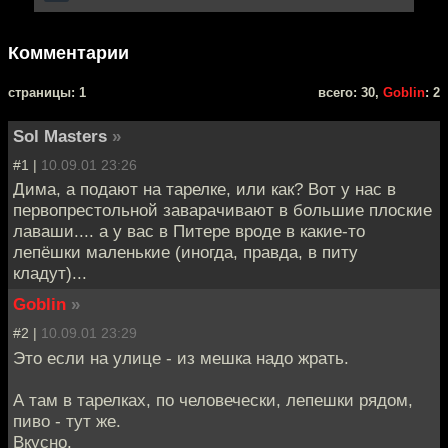
Комментарии
cтраницы: 1
всего: 30,
Goblin
: 2
Sol Masters
»
#1 |
10.09.01 23:26
Дима, а подают на тарелке, или как? Вот у нас в
первопрестольной заварачивают в большие плоские
лаваши.... а у вас в Питере вроде в какие-то
лепёшки маленькие (иногда, правда, в питу
кладут)...
Goblin
»
#2 |
10.09.01 23:29
Это если на улице - из мешка надо жрать.
А там в тарелках, по человечески, лепешки рядом,
пиво - тут же.
Вкусно.