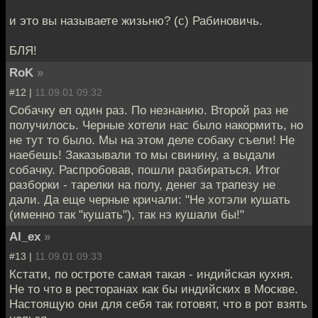
и это вы называете жизьню? (с) Рабиновичь.
БЛЯ!
RoK
»
#12 |
11.09.01 09:32
Собачку ел один раз. По незнанию. Второй раз не
получилось. Черные хотели нас было накормить, но
не тут то было. Мы на этом деле собаку съели! Не
наебешь! Заказывали то мы свинину, а выдали
собачку. Распробовав, пошли разбираться. Итог
разборки - тарелки на полу, денег за трапезу не
дали. Да еще черные кричали: "Не хотэли кушать
(именно так "кушать"), так нэ кушали бы!"
Al_ex
»
#13 |
11.09.01 09:33
Кстати, по остроте самая такая - индийская кухня.
Не то что в ресторанах как бы индийских в Москве.
Настоящую они для себя так готовят, что в рот взять