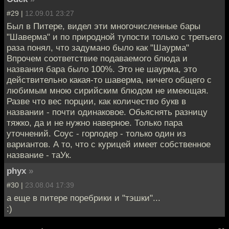
#29 |
12.09.01 23:27
Был в Питере, видел эти многочисленные бары
"Шаверма" и по природной тупости только с третьего
раза понял, что задумано было как "Шаурма"
Впрочем соответствие подаваемого блюда и
названия бара было 100%. Это не шаурма, это
действительно какая-то шаверма, ничего общего с
любимым мною сирийским блюдом не имеющая.
Разве что вес порции, как количество букв в
названии - почти одинаковое. Обьяснять разницу
тяжко, да и не нужно наверное. Только пара
уточнений. Соус - горлодер - только один из
вариантов. А то, что с курицей имеет собственное
название - таУк.
phyx
»
#30 |
23.08.04 17:39
а еще в питере поребрики и "тэшки"...
:)