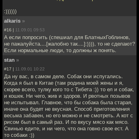
:))))))
alkaris
»
#16 |
11.09.01 09:53
А если попросить (спешиал для БлатныхГоблинов,
не пажалуйста....[жалобно так....]:)))), то не сделают?
Если нормальные люди, то должны ж понять.
stan
»
#17 |
11.09.01 10:22
Да ну вас, в самом деле. Собак они испугались.
Когда я был в Китае (там родина моей жены и я,
скорее всего, тулку кого то с Тибета :)) то ел и собак,
и кошек. Ни чего, жив и здоров. И рвотных позывов
не испытывал. Главное, что бы собака была старая,
иначе она будет не вкусная. Способ приготовления
весьма забавен, но его можно и не смотреть. А кот с
рисом был в самый раз. И по вкусу мясо как мясо.
Свинью едите, и ни чего, что она говно свое ест. А
то собаки :))