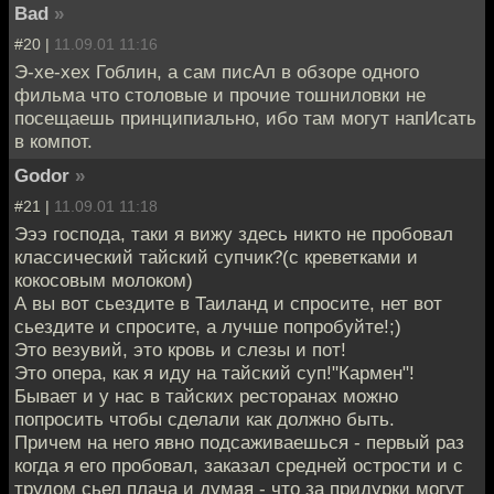
Bad
»
#20 |
11.09.01 11:16
Э-хе-хех Гоблин, а сам писАл в обзоре одного
фильма что столовые и прочие тошниловки не
посещаешь принципиально, ибо там могут напИсать
в компот.
Godor
»
#21 |
11.09.01 11:18
Эээ господа, таки я вижу здесь никто не пробовал
классический тайский супчик?(с креветками и
кокосовым молоком)
А вы вот сьездите в Таиланд и спросите, нет вот
сьездите и спросите, а лучше попробуйте!;)
Это везувий, это кровь и слезы и пот!
Это опера, как я иду на тайский суп!"Кармен"!
Бывает и у нас в тайских ресторанах можно
попросить чтобы сделали как должно быть.
Причем на него явно подсаживаешься - первый раз
когда я его пробовал, заказал средней острости и с
трудом сьел плача и думая - что за придурки могут