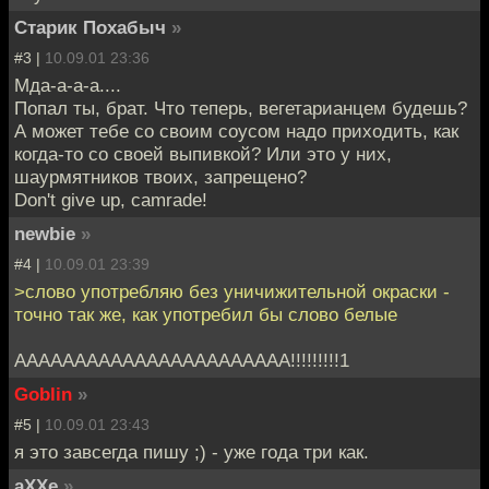
Старик Похабыч
»
#3 |
10.09.01 23:36
Мда-а-а-а....
Попал ты, брат. Что теперь, вегетарианцем будешь?
А может тебе со своим соусом надо приходить, как
когда-то со своей выпивкой? Или это у них,
шаурмятников твоих, запрещено?
Don't give up, camrade!
newbie
»
#4 |
10.09.01 23:39
>слово употребляю без уничижительной окраски -
точно так же, как употребил бы слово белые
AAAAAAAAAAAAAAAAAAAAAAA!!!!!!!!!1
Goblin
»
#5 |
10.09.01 23:43
я это завсегда пишу ;) - уже года три как.
aXXe
»