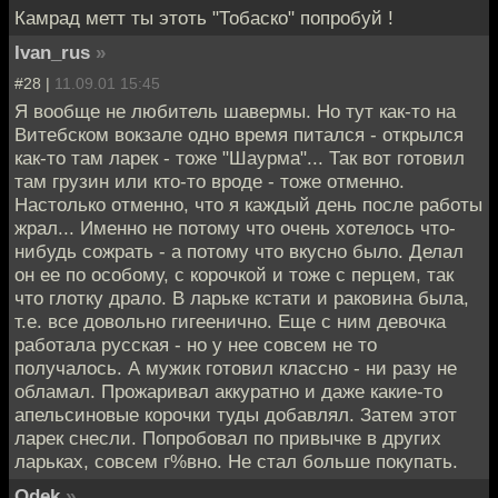
Камрад метт ты этоть "Тобаско" попробуй !
Ivan_rus
»
#28 |
11.09.01 15:45
Я вообще не любитель шавермы. Но тут как-то на
Витебском вокзале одно время питался - открылся
как-то там ларек - тоже "Шаурма"... Так вот готовил
там грузин или кто-то вроде - тоже отменно.
Настолько отменно, что я каждый день после работы
жрал... Именно не потому что очень хотелось что-
нибудь сожрать - а потому что вкусно было. Делал
он ее по особому, с корочкой и тоже с перцем, так
что глотку драло. В ларьке кстати и раковина была,
т.е. все довольно гигеенично. Еще с ним девочка
работала русская - но у нее совсем не то
получалось. А мужик готовил классно - ни разу не
обламал. Прожаривал аккуратно и даже какие-то
апельсиновые корочки туды добавлял. Затем этот
ларек снесли. Попробовал по привычке в других
ларьках, совсем г%вно. Не стал больше покупать.
Odek
»