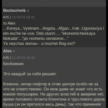
Bezbozhnik
»
#25 |
12.09.01 03:41
to Alex
...Koreya...Vyetnam...Angola...Afgan...Irak..Ugoslaviya i
eto esche ne vse. Deti,stariri.... "ekonomicheskaya
blokada"..."po resheniu senatorov..."
Ya seychas dumau - a mozhet Bog est?
Alex
»
#26 |
12.09.01 03:49
Безбожник
Это каждый за себя решает.
Конечно, нигер-лифтер в этом центре особо не за
что не ответственен. Он мож даже не знает что есть
южное полушарие. Но других властей в америке нет,
кроме полового гиганта Клинтона и трусливого дауна
Буша (эк он прятался весь день), так что применяя