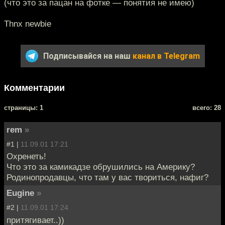
(что это за пацан на фотке — понятия не имею)
Thnx newbie
Подписывайся на наш
канал в Telegram
Комментарии
cтраницы: 1
всего: 28
rem
»
#1 |
11.09.01 17:21
Охренеть!
Что это за камикадзе обрушились на Америку?
Родинопродавцы, что там у вас твориться, нафиг?
Eugine
»
#2 |
11.09.01 17:24
притягивает..))