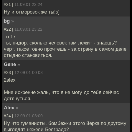
#21 |
11.09.01 22:24
Ну и отморозок же ты!:(
bg
»
#22 |
11.09.01 23:22
то 17
ты, пидор, сколько человек там лежит - знаешь?
черт, такое говно прочтешь - за страну в самом деле
стыдно становиться.
Gene
»
#23 |
12.09.01 00:03
2alex
Мне искренне жаль, что я не могу до тебя сейчас
дотянуться.
Alex
»
#24 |
12.09.01 03:00
Ну что гуманисты, бомбежки этого йерка по другому
выглядят нежели Белграда?