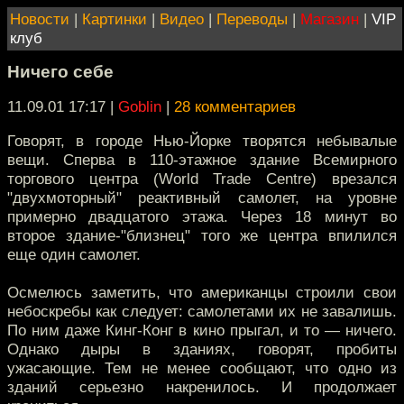
Новости
|
Картинки
|
Видео
|
Переводы
|
Магазин
|
VIP
клуб
Ничего себе
11.09.01 17:17
|
Goblin
|
28 комментариев
Говорят, в городе Нью-Йорке творятся небывалые
вещи. Сперва в 110-этажное здание Всемирного
торгового центра (World Trade Centre) врезался
"двухмоторный" реактивный самолет, на уровне
примерно двадцатого этажа. Через 18 минут во
второе здание-"близнец" того же центра впилился
еще один самолет.
Осмелюсь заметить, что американцы строили свои
небоскребы как следует: самолетами их не завалишь.
По ним даже Кинг-Конг в кино прыгал, и то — ничего.
Однако дыры в зданиях, говорят, пробиты
ужасающие. Тем не менее сообщают, что одно из
зданий серьезно накренилось. И продолжает