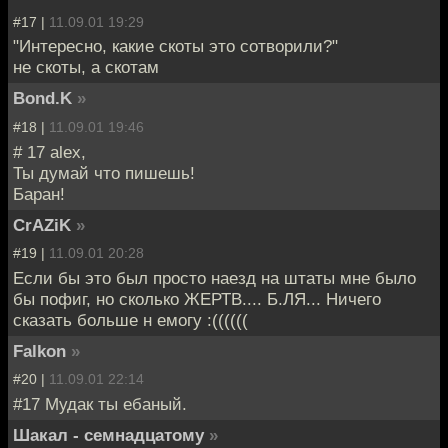
#17 |
11.09.01 19:29
"Интересно, какие скоты это сотворили?"
не скоты, а скотам
Bond.K
»
#18 |
11.09.01 19:46
# 17 alex,
Ты думай что пишешь!
Баран!
CrAZiK
»
#19 |
11.09.01 20:28
Если бы это был просто наезд на штаты мне было
бы пофиг, но сколько ЖЕРТВ.... Б.ЛЯ... Ничего
сказать больше н емогу :((((((
Falkon
»
#20 |
11.09.01 22:14
#17 Мудак ты ебаный.
Шакал - семнадцатому
»