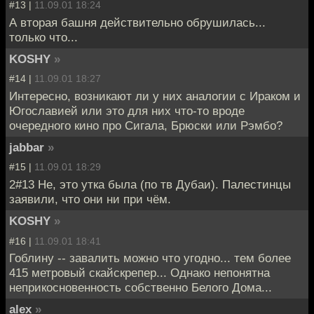
#13 |
11.09.01 18:24
А вторая башня действительно обрушилась...
только что...
KOSHY
»
#14 |
11.09.01 18:27
Интересно, возникают ли у них аналогии с Ираком и
Югославией или это для них что-то вроде
очередного кино про Сигала, Брюски или Рэмбо?
jabbar
»
#15 |
11.09.01 18:29
2#13 Не, это утка была (по тв Дубаи). Палестинцы
заявили, что они ни при чём.
KOSHY
»
#16 |
11.09.01 18:41
Гоблину -- завалить можно что угодно... тем более
415 метровый скайскрепер... Однако непонятна
неприкосновенность собственно Белого Дома...
alex
»