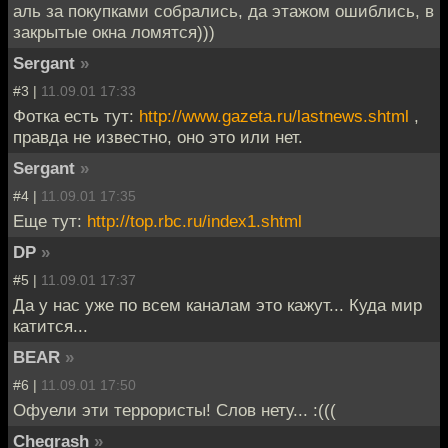
аль за покупками собрались, да этажом ошиблись, в
закрытые окна ломятся)))
Sergant
»
#3 |
11.09.01 17:33
Фотка есть тут:
http://www.gazeta.ru/lastnews.shtml
,
правда не известно, оно это или нет.
Sergant
»
#4 |
11.09.01 17:35
Еще тут:
http://top.rbc.ru/index1.shtml
DP
»
#5 |
11.09.01 17:37
Да у нас уже по всем каналам это кажут... Куда мир
катится...
BEAR
»
#6 |
11.09.01 17:50
Офуели эти террористы! Слов нету... :(((
Chegrash
»