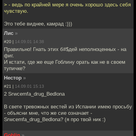
> - ведь по крайней мере я очень хорошо здесь себя
чувствую.
Это тебе виднее, камрад :)))
Лис
»
#20 |
14.09.01 14:38
Правильно! Гнать этих б#$дей неполноценных - на
фиг.
И кстати, где же еще Гоблину орать как не в своем
тупичке?
Нестор
»
#21 |
14.09.01 15:13
2 Srwcemfa_drug_Bedlona
В свете тревожных вестей из Испании имею просьбу
- объясни мне, что же сие означает -
Srwcemfa_drug_Bedlona? (я про твой ник :)
Goblin
»