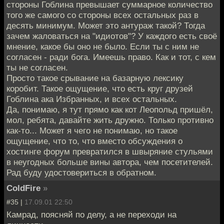
стороны Гоблина превышает суммарное количество
того же самого со стороны всех остальных раз в
десять минимум. Может это антураж такой? Тогда
зачем жаловаться на "идиотов"? У каждого есть своё
мнение, какое бы оно не было. Если ты с ним не
согласен - ради бога. Имеешь право. Как и тот, с кем
ты не согласен.
Просто такое срывание на базарную лексику
коробит. Такое ощущение, что есть круг друзей
Гоблина ака Избранных, и всех остальных.
Да, понимаю, я тут прямо как кот Леопольд пришёл,
мол, ребята, давайте жить дружно. Только противно
как-то... Может я чего не понимаю, но такое
ощущение, что то, что вместо обсуждения о
хостинге форум превратился в швыряние стульями
в неугодных больше вины автора, чем посетителей.
Рад буду удостовериться в обратном.
ColdFire
»
#35 |
17.09.01 22:50
Камрад, поясняй по делу, а не переходи на