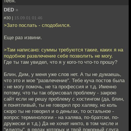
тебя.
DED
»
#30 |
15.09.01 01:46
>Зато послать - сподобился.
Еще раз извини.
>Там написано: суммы требуются такие, каких я на
подобное развлечение себе позволить не могу.
Где ты там увидел, что я у кого-то что-то прошу?
Блин, Дим, у меня уже слов нет. А ты не думаешь,
что это и мое "развлечение". Тебе куча постов была
- не могу помочь, не та профессия и т.д. Именно
потому, что ты так обрисовал проблему - закрою
сайт если не решу проблему с хостингом (да, блин,
я понятливый, ты не говорил про халяву, но коль
скоро ты не говорил и о деньгах, то остальное -
вопрос терминологии - на халява, по-братски, по-
дружески и т.д.) Да не хочет никто, в том числе и
"идиоты", в рядах которых и твой покорный слуга