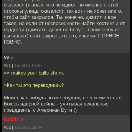
оказался (я знаю, что не идиот, но именно с этой
стороны улицы оказался), так вот - не хочет никто,
чтобы сайт закрылся. Ты, конечно, джигит и все
такое, но если от неспособности найти хостинг и от
гордости (джигиты денег не берут - панки жопу не
вытирают) сайт закроет, то это, извини, ПОЛНОЕ
ГОВНО.
vv
»
#31 |
15.09.01 09:08
>> makes your balls shrink
>Как ты это переводишь?
Может, как-нибудь позже обудим, не в комментсах...
Боюсь ядерной войны - учитывая печальные
прецеденты с Американ Бути :)
Goblin
»
#32 |
15.09.01 11:44