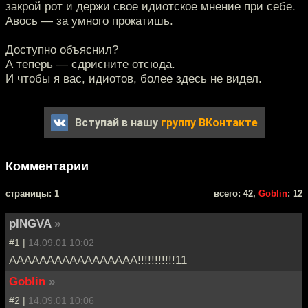
закрой рот и держи свое идиотское мнение при себе.
Авось — за умного прокатишь.
Доступно объяснил?
А теперь — сдрисните отсюда.
И чтобы я вас, идиотов, более здесь не видел.
Вступай в нашу
группу ВКонтакте
Комментарии
cтраницы: 1
всего: 42,
Goblin
: 12
pINGVA
»
#1 |
14.09.01 10:02
ААААААААААААААААА!!!!!!!!!!!11
Goblin
»
#2 |
14.09.01 10:06