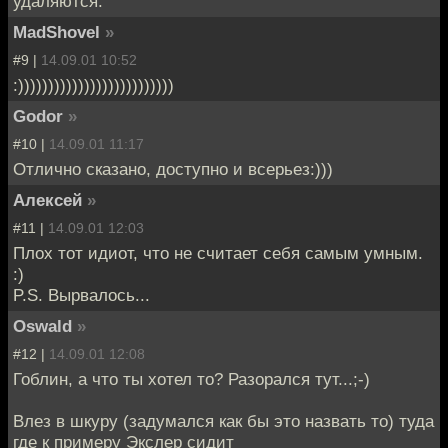
удаляются.
MadShovel
»
#9 |
14.09.01 10:52
:))))))))))))))))))))))))))
Godor
»
#10 |
14.09.01 11:17
Отлично сказано, доступно и всерьез:)))
Алексей
»
#11 |
14.09.01 12:03
Плох тот идиот, что не считает себя самым умным.
:)
P.S. Вырвалось...
Oswald
»
#12 |
14.09.01 12:08
Гоблин, а что ты хотел то? Разорался тут...;-)
Влез в шкуру (задумался как бы это назвать то) туда
где к примеру Экслер сидит