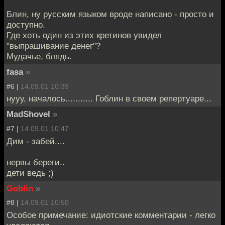
Блин, ну русским языком вроде написано - просто и
доступно.
Где хоть один из этих кретинов увидел
"выпрашивание денег"?
Мудачье, блядь.
fasa
»
#6 |
14.09.01 10:39
нууу, началось........... Гоблин в своем репертуаре...
MadShovel
»
#7 |
14.09.01 10:47
Дим - забей....
нервы береги..
дети ведь ;)
Goblin
»
#8 |
14.09.01 10:50
Особое примечание: идиотские комментарии - легко