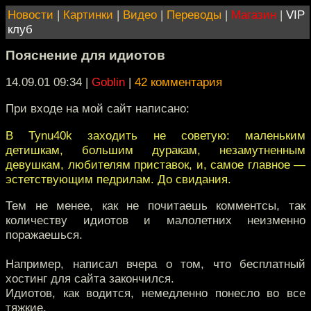
Новости
|
Картинки
|
Видео
|
Переводы
|
Магазин
|
VIP
клуб
Пояснение для идиотов
14.09.01 09:34
|
Goblin
|
42 комментария
При входе на мой сайт написано:
В Tynu40k заходить не советую: маленьким
детишкам, большим дуракам, незамутненным
девушкам, любителям приставок, и, самое главное —
эстетствующим педрилам. До свидания.
Тем не менее, как не почитаешь комментсы, так
количеству идиотов и малолетних неизменно
поражаешься.
Например, написал вчера о том, что бесплатный
хостинг для сайта закончился.
Идиотов, как водится, немедленно понесло во все
тяжкие.