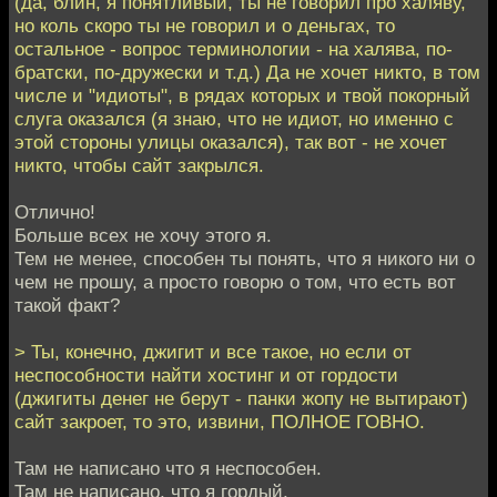
(да, блин, я понятливый, ты не говорил про халяву,
но коль скоро ты не говорил и о деньгах, то
остальное - вопрос терминологии - на халява, по-
братски, по-дружески и т.д.) Да не хочет никто, в том
числе и "идиоты", в рядах которых и твой покорный
слуга оказался (я знаю, что не идиот, но именно с
этой стороны улицы оказался), так вот - не хочет
никто, чтобы сайт закрылся.
Отлично!
Больше всех не хочу этого я.
Тем не менее, способен ты понять, что я никого ни о
чем не прошу, а просто говорю о том, что есть вот
такой факт?
> Ты, конечно, джигит и все такое, но если от
неспособности найти хостинг и от гордости
(джигиты денег не берут - панки жопу не вытирают)
сайт закроет, то это, извини, ПОЛНОЕ ГОВНО.
Там не написано что я неспособен.
Там не написано, что я гордый.