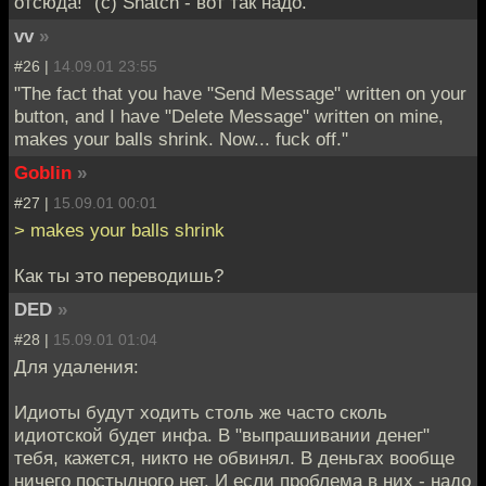
отсюда!" (c) Snatch - вот так надо.
vv
»
#26 |
14.09.01 23:55
"The fact that you have "Send Message" written on your
button, and I have "Delete Message" written on mine,
makes your balls shrink. Now... fuck off."
Goblin
»
#27 |
15.09.01 00:01
> makes your balls shrink
Как ты это переводишь?
DED
»
#28 |
15.09.01 01:04
Для удаления:
Идиоты будут ходить столь же часто сколь
идиотской будет инфа. В "выпрашивании денег"
тебя, кажется, никто не обвинял. В деньгах вообще
ничего постыдного нет. И если проблема в них - надо