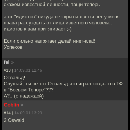
скажем известной личности, тащи теперь
а от "идиотов" никуда не скрыться хотя нет у меня
права рассуждать от лица изветного человека..
идиотов к вам притягивает ;-)
Если сильно напрягает делай инет-клаб
Успехов
fei
»
#13 |
14.09.01 12:46
Освальд!
Слушай, ты не тот Освальд что играл когда-то в ТФ
в "Боевом Топоре"???
А?.. (с надеждой)
Goblin
»
#14 |
14.09.01 13:23
2 Oswald