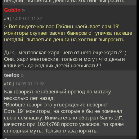
негодяй, пытаеться деньги на хостинг выпросить.
Goblin
»
#9 |
14.09.01 11:37
> Вот видете как вас Гоблин наебывает сам 19'
мониторы скупает засчет банеров с тупичка так еше
негодяй, пытаеться деньги на хостинг выпросить.
Дык - ментовская харя, чего от него еще ждать? :)
Они, хари ментовские, только и могут что деньги
клянчить да жадных детей наебывать!!!
teefox
»
#10 |
14.09.01 11:38
Как говорил незабвенный препод по матану
несколько лет назад:
"Вообще говоря это утверждение неверно".
Есть 19" мониторы, на которые я бы не поменял
свою семнашку. Внимательно обозрел Sams 19":
качество при 1024x768 просто ужасное, по краям
сплошная муть. Только глаза портить.