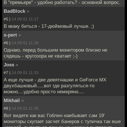
В "премьере" - удобно работать? - основной вопрос.
BadBlock
»
#5 |
14.09.01 11:17
В кваку биться - 17-дюймовый лучше. ;)
x-pert
»
#6 |
14.09.01 11:28
Однако, перед большим монитором близко не
сядешь - кругозора не хватает ;-)
Joss
»
#7 |
14.09.01 11:33
А еще лучше - две девятнашки и GeForce MX
двухбашковый.....вот где разгуляться-то
можно....удобно просто немеряно....
Mikhail
»
#8 |
14.09.01 11:35
Вот видете как вас Гоблин наебывает сам 19'
мониторы скупает засчет банеров с тупичка так еше