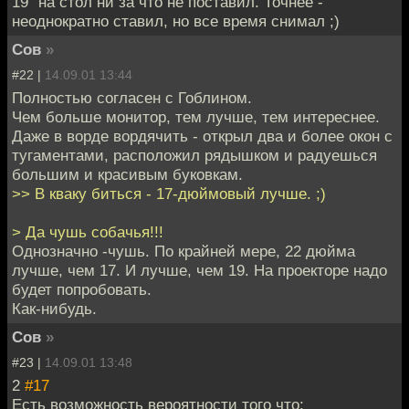
19" на стол ни за что не поставил. Точнее -
неоднократно ставил, но все время снимал ;)
Сов
»
#22 |
14.09.01 13:44
Полностью согласен с Гоблином.
Чем больше монитор, тем лучше, тем интереснее.
Даже в ворде вордячить - открыл два и более окон с
тугаментами, расположил рядышком и радуешься
большим и красивым буковкам.
>> В кваку биться - 17-дюймовый лучше. ;)
> Да чушь собачья!!!
Однозначно -чушь. По крайней мере, 22 дюйма
лучше, чем 17. И лучше, чем 19. На проекторе надо
будет попробовать.
Как-нибудь.
Сов
»
#23 |
14.09.01 13:48
2
#17
Есть возможность вероятности того что: