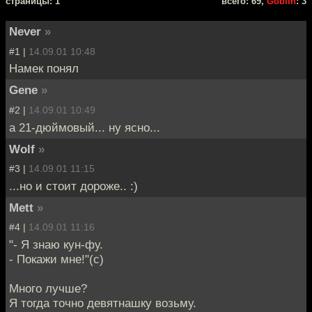
cтраницы: 1
всего: 69,
Goblin
: 3
Never
»
#1 |
14.09.01 10:48
Намек понял
Gene
»
#2 |
14.09.01 10:49
а 21-дюймовый... ну ясно...
Wolf
»
#3 |
14.09.01 11:15
...но и стоит дороже.. :)
Mett
»
#4 |
14.09.01 11:16
"- Я знаю кун-фу.
- Покажи мне!"(с)
Много лучше?
Я тогда точно девятнашку возьму.