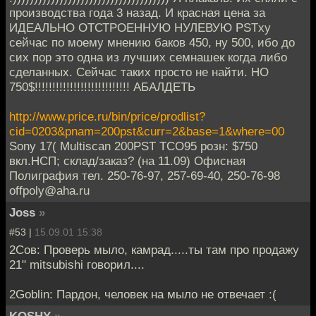
производства года 3 назад. И красная цена за
ИДЕАЛЬНО ОТСТРОЕННУЮ НУЛЕВУЮ PSTху
сейчас по моему мнению баков 450, ну 500, ибо до
сих пор это одна из лучших семнашек когда либо
сделанных. Сейчас таких просто не найти. НО
750$!!!!!!!!!!!!!!!!!!!!!!!!!!! АБАЛДЕТЬ
http://www.price.ru/bin/price/prodlist?
cid=0203&pnam=200pst&curr=2&base=1&where=00
Sony 17( Multiscan 200PST TCO95 розн: $750
вкл.НСП; склад/заказ? (на 11.09) Офисная
Полиграфия тел. 250-76-97, 257-69-40, 250-76-98
offpoly@aha.ru
Joss
»
#53 |
15.09.01 15:38
2Сoв: Проверь мыло, камрад.....ты там про продажу
21" mitsubishi говорил....
2Goblin: Пардон, человек на мыло не отвечает :(
KOSHY
»