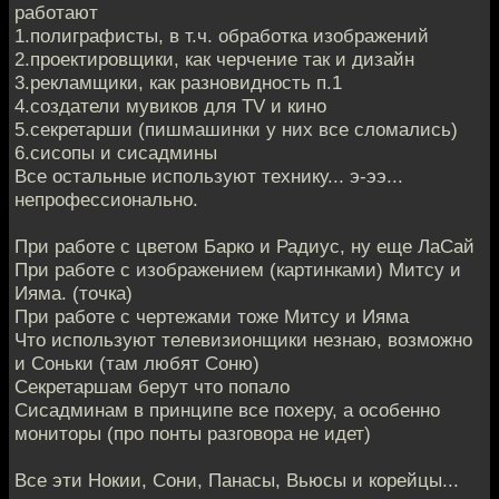
работают
1.полиграфисты, в т.ч. обработка изображений
2.проектировщики, как черчение так и дизайн
3.рекламщики, как разновидность п.1
4.создатели мувиков для TV и кино
5.секретарши (пишмашинки у них все сломались)
6.сисопы и сисадмины
Все остальные используют технику... э-ээ...
непрофессионально.
При работе с цветом Барко и Радиус, ну еще ЛаСай
При работе с изображением (картинками) Митсу и
Ияма. (точка)
При работе с чертежами тоже Митсу и Ияма
Что используют телевизионщики незнаю, возможно
и Соньки (там любят Соню)
Секретаршам берут что попало
Сисадминам в принципе все похеру, а особенно
мониторы (про понты разговора не идет)
Все эти Нокии, Сони, Панасы, Вьюсы и корейцы...