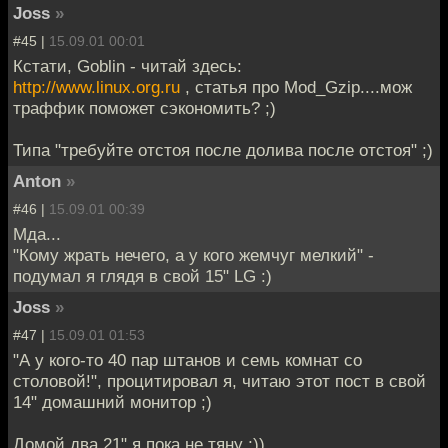
Joss
»
#45 |
15.09.01 00:01
Кстати, Goblin - читай здесь:
http://www.linux.org.ru
, статья про Mod_Gzip....мож
траффик поможет сэкономить? ;)
Типа "требуйте отстоя после долива после отстоя" ;)
Anton
»
#46 |
15.09.01 00:39
Мда...
"Кому жрать нечего, а у кого жемчуг мелкий" -
подумал я глядя в свой 15" LG :)
Joss
»
#47 |
15.09.01 01:53
"А у кого-то 40 пар штанов и семь комнат со
столовой!", процитировал я, читаю этот пост в свой
14" домашний монитор ;)
Домой два 21" я пока не тяну ;))