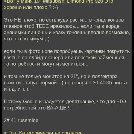
>Вот у меня 19" Mitsubishi Dimond Pro 920 Это
хорошо или плохо ? :-)
Это НЕ плохо, но есть куда расти... в конце концов
главное чтоб ТЕБЕ нравилось... если ты в ворде
анонимки пишешь и кваку гоняешь вполне возможно,
что это оптимум ;-)
если ты в фотошопе попробуешь картинки покрутить
взятые со слайд-сканера или версткой займешься,
то потребности могут измениться...
и там не только монитор на 21", но и полгектара
памяти станут нормой ;-) не говоря о 30-40Gb винта
и т.д. и т.п.
Потому Goblin и радуется девятнашке, что для ЕГО
потребностей это ВА-АЩЕ!!!
2# 41 russmice
> Гон. Категорически не согласен.