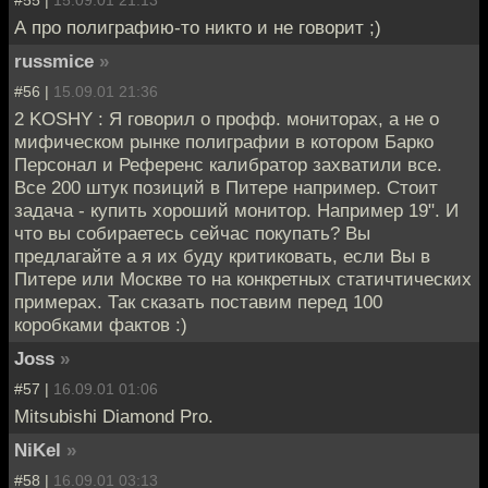
А про полиграфию-то никто и не говорит ;)
russmice
»
#56 |
15.09.01 21:36
2 KOSHY : Я говорил о профф. мониторах, а не о
мифическом рынке полиграфии в котором Барко
Персонал и Референс калибратор захватили все.
Все 200 штук позиций в Питере например. Стоит
задача - купить хороший монитор. Например 19". И
что вы собираетесь сейчас покупать? Вы
предлагайте а я их буду критиковать, если Вы в
Питере или Москве то на конкретных статичтических
примерах. Так сказать поставим перед 100
коробками фактов :)
Joss
»
#57 |
16.09.01 01:06
Mitsubishi Diamond Pro.
NiKel
»
#58 |
16.09.01 03:13