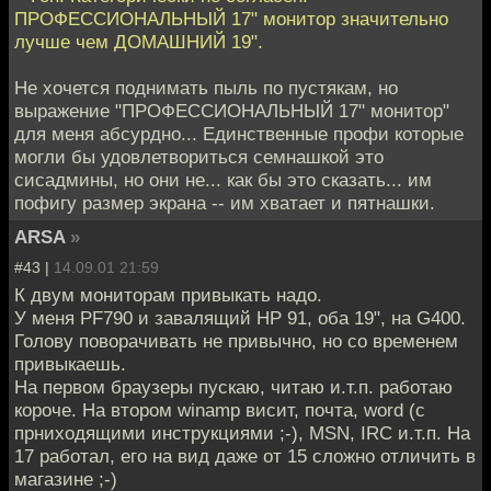
ПРОФЕССИОНАЛЬНЫЙ 17" монитор значительно
лучше чем ДОМАШНИЙ 19".
Не хочется поднимать пыль по пустякам, но
выражение "ПРОФЕССИОНАЛЬНЫЙ 17" монитор"
для меня абсурдно... Единственные профи которые
могли бы удовлетвориться семнашкой это
сисадмины, но они не... как бы это сказать... им
пофигу размер экрана -- им хватает и пятнашки.
ARSA
»
#43 |
14.09.01 21:59
К двум мониторам привыкать надо.
У меня PF790 и завалящий HP 91, оба 19", на G400.
Голову поворачивать не привычно, но со временем
привыкаешь.
На первом браузеры пускаю, читаю и.т.п. работаю
короче. На втором winamp висит, почта, word (с
прниходящими инструкциями ;-), MSN, IRC и.т.п. На
17 работал, его на вид даже от 15 сложно отличить в
магазине ;-)