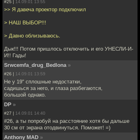
#25 |
14.09.01 13:55
>> Я давеча проектор подключил
> НАШ ВЫБОР!!!
> Давно облизываюсь.
Дык!!! Потом пришлось отключить и его УНЕСЛИ-И-
И!! Гады!
Srwcemfa_drug_Bedlona
»
#26 |
14.09.01 13:59
Не у 19'' сплошные недостатки,
садишься за него, и глаза разбегаются,
большой однако.
DP
»
#27 |
14.09.01 14:40
#26, а ты попробуй на расстояние хотя бы дальше
30 см от экрана отодвинуться. Поможет! =)
Anthony MAD
»