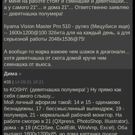
У меня на работе стоят и семнашки и девятнашки...
а у самого 21"... и дома 21"... Ответственно заявляю
-- девятнашка полумера!
Iiyama Vision Master Pro 510 - рулез (Мицубиси еще)
-- 1600х1200@100 32бита для на каждый день, а для
серьезной работы 2048х1536@75!
А вообще-то марка важнее чем шажок в диагонали...
хотя девятнашка от скота домой круче чем
семнашка от вьюса.
Дима
»
#35 |
14.09.01 18:21
to KOSHY: (девятнашка полумера! ) Ну прямо как
себя самого слышу...
Мой личный афоризм такой: 14 и 15 - одинаково
безнадежны, 17 - бессмысленный выпендреж, 19 -
полумера, 21 - нормальный рабочий монитор. На
работе смотрю в 21 (QXpress, PhotoShop, Illustrator),
дома - в 19 (ACDSee, CoolEdit, WinAmp, Excel). Оба
выдают 1600x1200x85, но дома картинка лучше