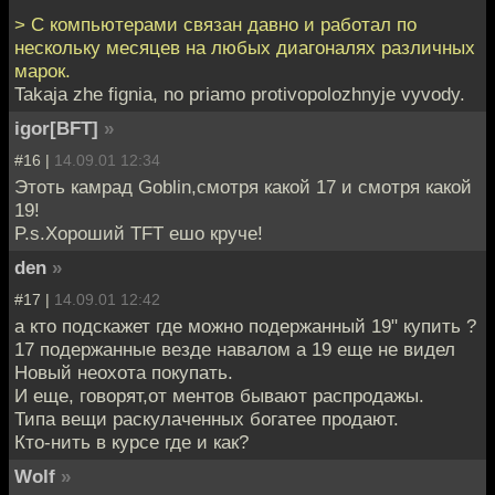
> С компьютерами связан давно и работал по
нескольку месяцев на любых диагоналях различных
марок.
Takaja zhe fignia, no priamo protivopolozhnyje vyvody.
igor[BFT]
»
#16 |
14.09.01 12:34
Этоть камрад Goblin,смотря какой 17 и смотря какой
19!
P.s.Хороший TFT ешо круче!
den
»
#17 |
14.09.01 12:42
а кто подскажет где можно подержанный 19" купить ?
17 подержанные везде навалом а 19 еще не видел
Новый неохота покупать.
И еще, говорят,от ментов бывают распродажы.
Типа вещи раскулаченных богатее продают.
Кто-нить в курсе где и как?
Wolf
»