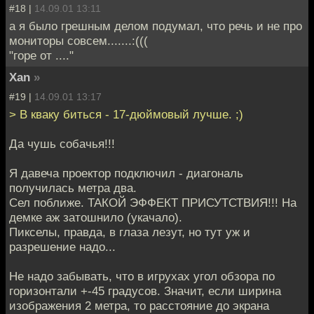
#18 |
14.09.01 13:11
а я было грешным делом подумал, что речь и не про
мониторы совсем.......:(((
"горе от ...."
Xan
»
#19 |
14.09.01 13:17
> В кваку биться - 17-дюймовый лучше. ;)
Да чушь собачья!!!
Я давеча проектор подключил - диагональ
получилась метра два.
Сел поближе. ТАКОЙ ЭФФЕКТ ПРИСУТСТВИЯ!!! На
демке аж затошнило (укачало).
Пикселы, правда, в глаза лезут, но тут уж и
разрешение надо...
Не надо забывать, что в игрухах угол обзора по
горизонтали +-45 градусов. Значит, если ширина
изображения 2 метра, то расстояние до экрана