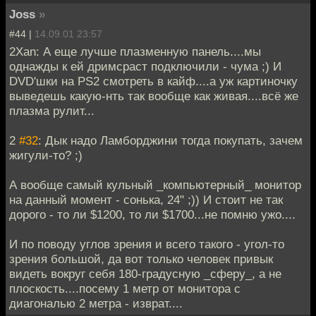
Joss
»
#44 |
14.09.01 23:57
2Xan: А еще лучше плазменную панель....мы
однажды к ей дримсраст подключили - чума ;) И
DVD'шки на PS2 смотреть в кайф....а уж картиночку
выведешь какую-нть так вообще как живая....всё же
плазма рулит...
2
#32
: Дык надо Ламборджини тогда покупать, зачем
жигули-то? ;)
А вообще самый кульный _компьютерный_ монитор
на данный момент - сонька, 24" ;)) И стоит не так
дорого - то ли $1200, то ли $1700...не помню ужо....
И по поводу углов зрения и всего такого - угол-то
зрения большой, да вот только человек привык
видеть вокруг себя 180-градусную _сферу_, а не
плоскость....посему 1 метр от монитора с
диагональю 2 метра - изврат....