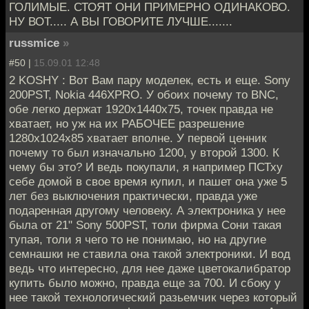
ГОЛИМЫЕ. СТОЯТ ОНИ ПРИМЕРНО ОДИНАКОВО.
НУ ВОТ..... А ВЫ ГОВОРИТЕ ЛУЧШЕ.......
russmice
»
#50 |
15.09.01 12:48
2 KOSHY : Вот Вам пару моделек, есть и еще. Sony
200PST, Nokia 446XPRO. У обоих почему то BNC,
обе легко держат 1920х1440х75, точек правда не
хватает, но уж на их РАБОЧЕЕ разрешение
1280х1024х85 хватает вполне. У первой ценник
почему то был изначально 1200, у второй 1300. К
чему бы это? И ведь покупали, я например ПСТху
себе домой в свое время купил, и пашет она уже 5
лет без выключения практически, правда уже
подаренная другому человеку. А электроника у нее
была от 21" Sony 500PST, толи фирма Сони такая
тупая, толи я чего то не понимаю, но на другие
семнашки не ставила она такой электроники. И вод
ведь что интересно, для нее даже цветокалибратор
купить было можно, правда еще за 700. И сбоку у
нее такой технологический разьемчик через который