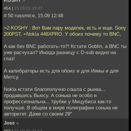
#54 |
15.09.01 19:47
# 50 russmice, 15.09 12:48
>2 KOSHY : Вот Вам пару моделек, есть и еще. Sony
200PST, >Nokia 446XPRO. У обоих почему то BNC,
А как без BNC работать-то?! Кстати Goblin, а BNC ты
уже расчухал? Иногда разницу с D-sub видно на
глаз!
А калибраторы есть для обоих и для Иямы и для
Митсу.
Nokia кстати благополучно сошла с рынка...
продавшись Вьюсу. А сонька не особо и
профессиональна... трубки у Мицубиси как-то
получше. В общем в мире полиграфии сонька не
авторитет. Даже со своим 29"
Joss
»
#55 |
15.09.01 21:13