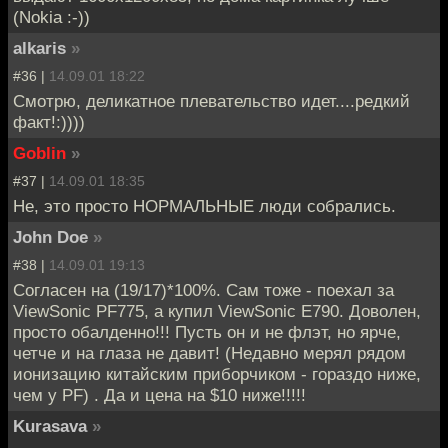
(Nokia :-))
alkaris
»
#36 |
14.09.01 18:22
Смотрю, деликатное плевательство идет....редкий
факт!:))))
Goblin
»
#37 |
14.09.01 18:35
Не, это просто НОРМАЛЬНЫЕ люди собрались.
John Doe
»
#38 |
14.09.01 19:13
Согласен на (19/17)*100%. Сам тоже - поехал за
ViewSonic PF775, а купил ViewSonic E790. Доволен,
просто обалденно!!! Пусть он и не флэт, но ярче,
четче и на глаза не давит! (Недавно мерял рядом
ионизацию китайским приборчиком - гораздо ниже,
чем у PF) . Да и цена на $10 ниже!!!!!
Kurasava
»