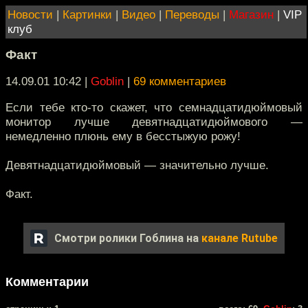
Новости
|
Картинки
|
Видео
|
Переводы
|
Магазин
|
VIP
клуб
Факт
14.09.01 10:42
|
Goblin
|
69 комментариев
Если тебе кто-то скажет, что семнадцатидюймовый
монитор лучше девятнадцатидюймового —
немедленно плюнь ему в бесстыжую рожу!
Девятнадцатидюймовый — значительно лучше.
Факт.
Смотри ролики Гоблина на
канале Rutube
Комментарии