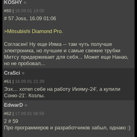
KOSHY
»
#60 |
16.09.01 19:00
# 57 Joss, 16.09 01:06
>Mitsubishi Diamond Pro.
Согласен! Ну еще Ияма -- там чуть получше
электроника, но лучшие и самые свежие трубки
Митсу придерживает для себя... Может еще Нанао,
но не пробовал...
CraSci
»
#61 |
16.09.01 21:39
Ээх... хотел себе на работу Иияму-24', а купили
Соню-21'. Козлы.
EdwarD
»
#62 |
17.09.01 08:56
2 # 59
Про программеров и разработчиков забыл, однако :)