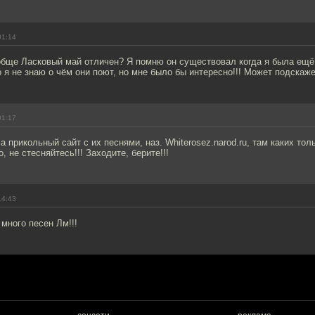
01:14
ообще Ласковый май отличен? Я помню он существовал когда я была ещё
о я не знаю о чём они поют, но мне было бы интересно!!! Может подскаже
01:17
 прикольный сайт с их песнями, наз. Whiterosez.narod.ru, там каких толь
, не стесняйтесь!!! Заходите, берите!!!
14:43
 много песен Лм!!!