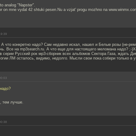
to analog "Napster".
or on mne vydal 42 shtuki pesen.Nu a vzjat' progu mozhno na www.winmx.c
19:39
 А что конкретно надо? Сам недавно искал, нашел и Белые розы (не-рем
чь. Все на mp3search.ru. А что еще для настоящего меломана надо? ;-)Х
в серии Русский рок мр3-сборник всех альбомов Сектора Газа, ждать Ди
огии ЛМ осталось, видимо, недолго. Мысли свои пока собери только в уз
00:03
 надо?
, тем лучше.
00:38