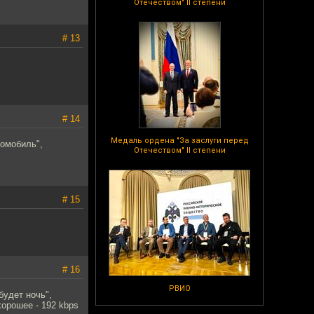
Отечеством" II степени
# 13
# 14
Медаль ордена "За заслуги перед
томобиль",
Отечеством" II степени
# 15
# 16
РВИО
будет ночь",
хорошее - 192 kbps