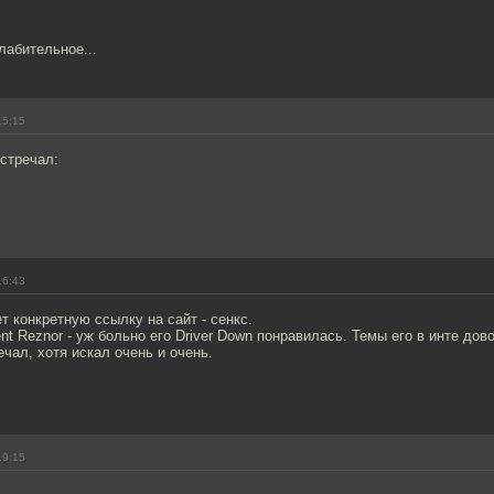
лабительное...
15:15
встречал:
16:43
т конкретную ссылку на сайт - сенкс.
t Reznor - уж больно его Driver Down понравилась. Темы его в инте дово
ечал, хотя искал очень и очень.
19:15