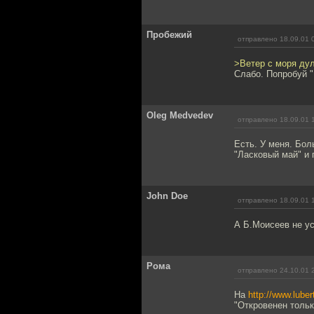
Пробежий
отправлено 18.09.01 
>Ветер с моря ду
Слабо. Попробуй 
Oleg Medvedev
отправлено 18.09.01 
Есть. У меня. Бол
"Ласковый май" и 
John Doe
отправлено 18.09.01 
А Б.Моисеев не ус
Рома
отправлено 24.10.01 
На
http://www.luber
"Откровенен тольк