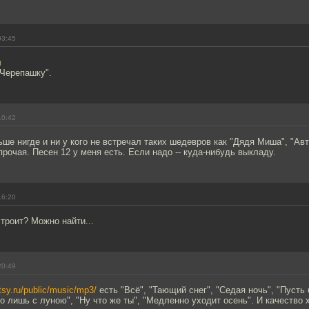
03:45
л
"Черепашку".
10:42
ьше нигде и ни у кого не встречал таких шедевров как "Дядя Миша", "Ав
прочая. Песен 12 у меня есть. Если надо -- куда-нибудь выкладу.
16:20
троит? Можно найти...
20:49
tsy.ru/public/music/mp3/
есть "Всё", "Тающий снег", "Седая ночь", "Пусть 
о лишь с луною", "Ну что же ты", "Медленно уходит осень". И качество 