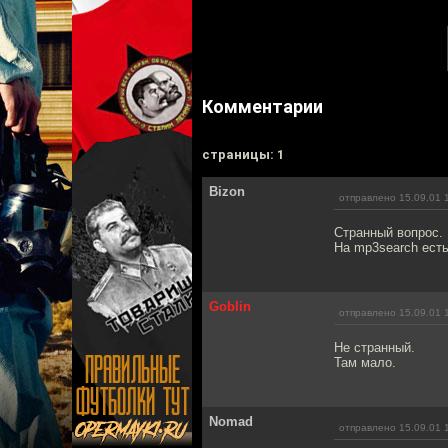
Комментарии
cтраницы: 1
Bizon
отправлено 15.09.01 
Странный вопрос.
На mp3search есть
Goblin
отправлено 15.09.01 
Не странный.
Там мало.
Nomad
отправлено 15.09.01 