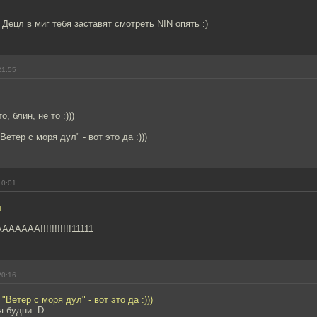
 Децл в миг тебя заставят смотреть NIN опять :)
21:55
о, блин, не то :)))
Ветер с моря дул" - вот это да :)))
10:01
л
ААА!!!!!!!!!!!11111
20:16
"Ветер с моря дул" - вот это да :)))
я будни :D