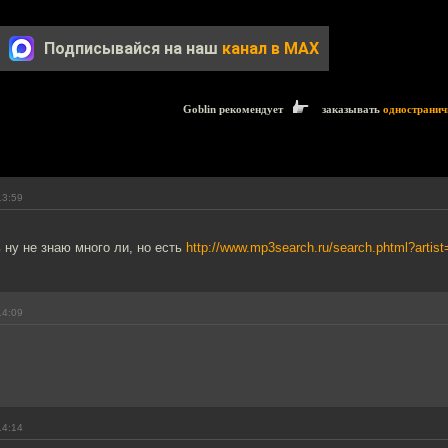
Подписывайся на наш
канал в MAX
Goblin рекомендует
заказывать
одностранич
13:59
 ну не знаю много ли, но есть
http://www.mp3search.ru/search.phtml?artis
14:09
14:14