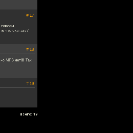
# 17
 совсем
те что скачать?
# 18
ко MP3 нет!!! Так
# 19
всего: 19