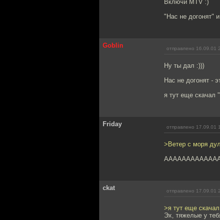
Включи MTV :)
"Нас не догонят" и
Goblin
отправлено 16.09.01 
Ну ты дал :)))
Нас не догонят - эт
я тут еще скачал "
Friday
отправлено 17.09.01 
>Ветер с моря ду
АААААААААААААААА
ckat
отправлено 17.09.01 
>я тут еще скачал 
Эх, тяжелые у теб