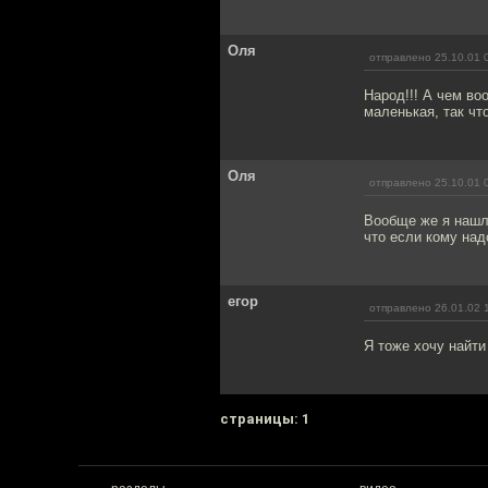
Оля
отправлено 25.10.01 
Народ!!! А чем в
маленькая, так чт
Оля
отправлено 25.10.01 
Вообще же я нашла
что если кому надо
егор
отправлено 26.01.02 
Я тоже хочу найти
cтраницы: 1