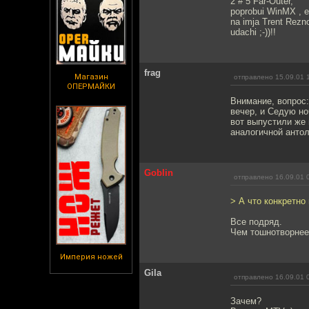
2 # 5 Far-Outer,
poprobui WinMX , e
na imja Trent Rezn
udachi ;-))!!
frag
Магазин
отправлено 15.09.01 
ОПЕРМАЙКИ
Внимание, вопрос:
вечер, и Седую но
вот выпустили же 
аналогичной антол
Goblin
отправлено 16.09.01 
> А что конкретно
Все подряд.
Чем тошнотворнее
Империя ножей
Gila
отправлено 16.09.01 
Зачем?