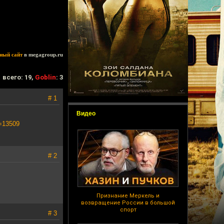
ный сайт
в megagroup.ru
всего: 19,
Goblin
: 3
# 1
Видео
t=13509
# 2
Признание Меркель и
возвращение России в большой
спорт
# 3