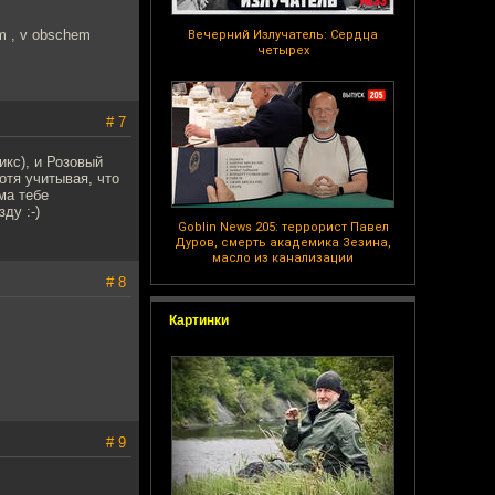
om , v obschem
Вечерний Излучатель: Сердца
четырех
# 7
икс), и Розовый
отя учитывая, что
ма тебе
ду :-)
Goblin News 205: террорист Павел
Дуров, смерть академика Зезина,
масло из канализации
# 8
Картинки
# 9