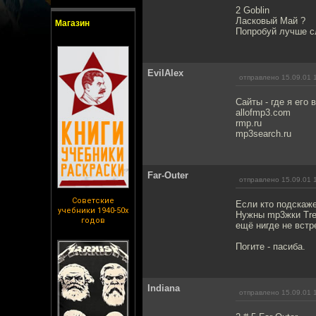
2 Goblin
Ласковый Май ?
Магазин
Попробуй лучше с
EvilAlex
отправлено 15.09.01 
Сайты - где я его 
allofmp3.com
rmp.ru
mp3search.ru
Far-Outer
отправлено 15.09.01 
Советские
Если кто подскаже
учебники 1940-50х
Нужны mp3жки Tren
годов
ещё нигде не встр
Погите - пасиба.
Indiana
отправлено 15.09.01 