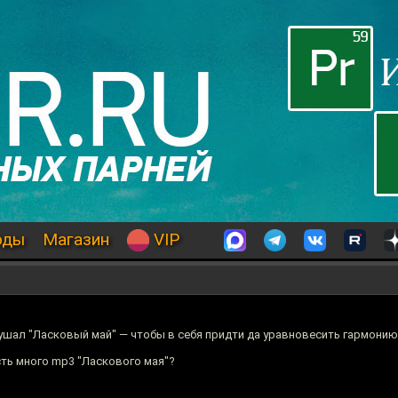
оды
Магазин
VIP
шал "Ласковый май" — чтобы в себя придти да уравновесить гармонию
есть много mp3 "Ласкового мая"?