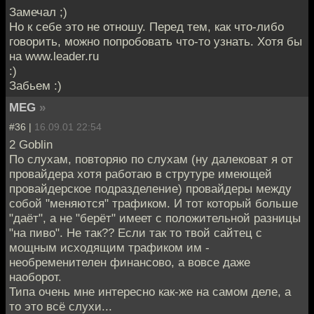
Замечал ;)
Но к себе это не отношу. Перед тем, как что-либо
говорить, можно попробовать что-то узнать. Хотя бы
на www.leader.ru
:)
Забьем :)
MEG
»
#36 |
16.09.01 22:54
2 Goblin
По слухам, повторяю по слухам (ну далековат я от
провайдера хотя работаю в струтуре имеющей
провайдерское подразделение) провайдеры между
собой "меняются" трафиком. И тот который больше
"даёт", а не "берёт" имеет с положительной разницы
"на пиво". Не так?? Если так то твой сайтец с
мощным исходящим трафиком им -
необременителен финансово, а вовсе даже
наоборот.
Типа очень мне интересно как-же на самом деле, а
то это всё слухи...