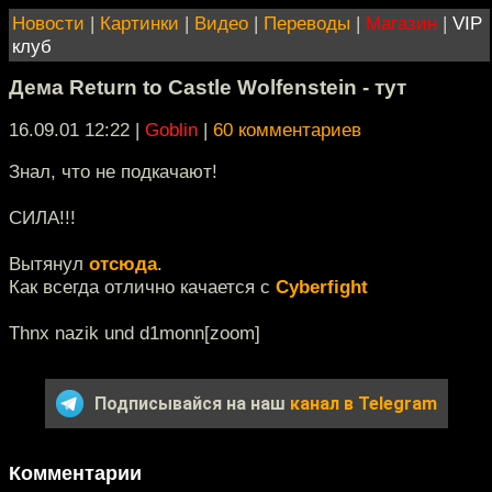
Новости
|
Картинки
|
Видео
|
Переводы
|
Магазин
|
VIP
клуб
Дема Return to Castle Wolfenstein - тут
16.09.01 12:22
|
Goblin
|
60 комментариев
Знал, что не подкачают!
СИЛА!!!
Вытянул
отсюда
.
Как всегда отлично качается с
Cyberfight
Thnx nazik und d1monn[zoom]
Подписывайся на наш
канал в Telegram
Комментарии