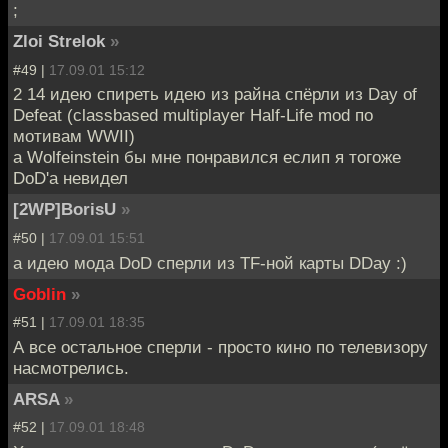
;
Zloi Strelok
»
#49 |
17.09.01 15:12
2 14 идею спиреть идею из райна спёрли из Day of
Defeat (classbased multiplayer Half-Life mod по
мотивам WWII)
а Wolfeinstein бы мне понравился еслип я тогоже
DoD'a невидел
[2WP]BorisU
»
#50 |
17.09.01 15:51
а идею мода DoD сперли из TF-ной карты DDay :)
Goblin
»
#51 |
17.09.01 18:35
А все остальное сперли - просто кино по телевизору
насмотрелись.
ARSA
»
#52 |
17.09.01 18:48