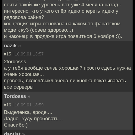
почти такой-же уровень вот уже 4 месяца назад -
интересно, кто у кого спёр идею спереть идею у
рядовова райна?
концепция игры основана на каком-то фанатском
моде к ку3 (совем здорово...)
и наконец: в продаже игра появиться 6 ноября :)).
nazik
»
#15 |
16.09.01 13:57
2tordosss
а у тебя вообще связь хорошая? просто сдесь нужна
очень хорошая...
проверь, включ/выключена ли кнопка показывавать
все серверы
Tordosss
»
#16 |
16.09.01 13:59
Выделенка, вроде....
Ладно, буду пробовать...
Спасибо:)
dantist
»