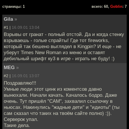
cтраницы: 1
всего: 60,
Goblin
: 7
Gila
»
#1 |
16.09.01 13:04
Взрывы от гранат - полный отстой. Да и когда стенку
взрываешь - голые спрайты! Где тот fireworks,
который так бешено выглядел в Kingpin? И еще - не
уберут Times New Roman из меню и оставят
дебильный шрифт ку3 в игре - играть не буду! :)
MEG
»
#2 |
16.09.01 13:07
Поздравляю!!!
Умные люди этот цинк из коментсов давно
вынюхали. Начали качать. Качалось бодро. Даже
очень. Тут пришёл "САМ", захвалил ссылочку в
ньюсах. Накинулись "жадные дети" и "идиоты" (ты
сам сказал что таких на твоём сайте полно) :)).
Серверок упал.
Такие дела.