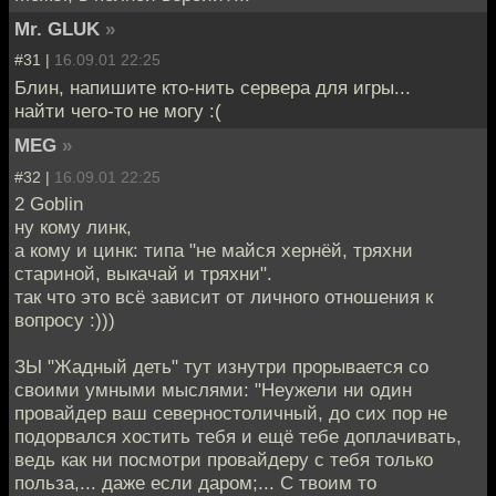
Mr. GLUK
»
#31 |
16.09.01 22:25
Блин, напишите кто-нить сервера для игры...
найти чего-то не могу :(
MEG
»
#32 |
16.09.01 22:25
2 Goblin
ну кому линк,
а кому и цинк: типа "не майся хернёй, тряхни
стариной, выкачай и тряхни".
так что это всё зависит от личного отношения к
вопросу :)))
ЗЫ "Жадный деть" тут изнутри прорывается со
своими умными мыслями: "Неужели ни один
провайдер ваш северностоличный, до сих пор не
подорвался хостить тебя и ещё тебе доплачивать,
ведь как ни посмотри провайдеру с тебя только
польза,... даже если даром;... С твоим то