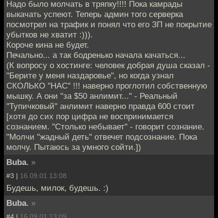
Надо было молчать в тряпку!!!! Пока камрады
выкачать успеют. Теперь админ того серверка
посмотрел на трафик и понял что его ЗП не покрытие
убытков не хватит :))).
Короче кина не будет.
Печально... а так бодренько начала качаться...
(К вопросу о хостинге: человек добрая душа сказал -
"Берите у меня наздаровье", но когда узнал
СКОЛЬКО "НАС" !!! наверно проглотил собственную
мышку. А они "за $50 анлимит..." - Реальный
"Тупичковый" анлимит наверно правда 600 стоит
[хотя до сих пор цифра не воспринимается
сознанием. "Столько небывает" - говорит сознание.
"Молчи "жадный деть" отвечет подсознание. Пока
молчу. Пытаюсь за умного сойти.])
Buba.
»
#3 |
16.09.01 13:08
Будешь, милок, будешь. :)
Buba.
»
#4 |
16.09.01 13:09