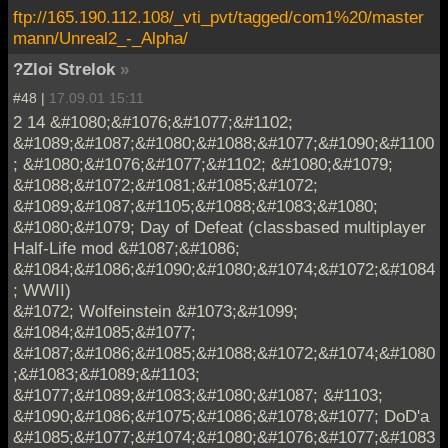
ftp://165.190.112.108/_vti_pvt/tagged/com1%20/master
mann/Unreal2_-_Alpha/
?Zloi Strelok
»
#48 |
17.09.01 15:11
2 14 &#1080;&#1076;&#1077;&#1102;
&#1089;&#1087;&#1080;&#1088;&#1077;&#1090;&#1100
; &#1080;&#1076;&#1077;&#1102; &#1080;&#1079;
&#1088;&#1072;&#1081;&#1085;&#1072;
&#1089;&#1087;&#1105;&#1088;&#1083;&#1080;
&#1080;&#1079; Day of Defeat (classbased multiplayer
Half-Life mod &#1087;&#1086;
&#1084;&#1086;&#1090;&#1080;&#1074;&#1072;&#1084
; WWII)
&#1072; Wolfeinstein &#1073;&#1099;
&#1084;&#1085;&#1077;
&#1087;&#1086;&#1085;&#1088;&#1072;&#1074;&#1080
;&#1083;&#1089;&#1103;
&#1077;&#1089;&#1083;&#1080;&#1087; &#1103;
&#1090;&#1086;&#1075;&#1086;&#1078;&#1077; DoD'a
&#1085;&#1077;&#1074;&#1080;&#1076;&#1077;&#1083