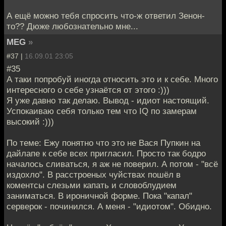
А ещё можно тебя спросить что-ж ответил Зенон-
то?? Дюже любознательно мне...
MEG
»
#37 |
16.09.01 23:05
#35
А таки попробуй иногда относить это и к себе. Много
интересного о себе узнаётся от этого :)))
Я уже давно так делаю. Вывод - идиот настоящий.
Успокаиваю себя только тем что IQ по замерам
высокий :)))
По теме: Ежу понятно что это не Вася Пупкин на
дайлапе к себе всех пригласил. Просто так бодро
началось сливаться, я аж не поверил. А потом - "всё
издохло". В расстроеных чуйствах пошёл в
коментсы слезьми капать и словоблудием
заниматься. В ироничной форме. Пока "капал"
серверок - починился. А меня - "идиотом". Обидно.