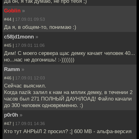
Да он, я так думаю, не про тебя ;)
Goblin
»
#44 |
17.09.01 09:53
Да я, в общем-то, понимаю :)
c58|d1monn
»
#45 |
17.09.01 11:06
Дим! С моего сервера щас демку качает человек 40...
но...нас не догонишь! :-)))))))
Ramm
»
#46 |
17.09.01 12:03
Сейчас выяснил.
Когда nazik залил к нам на мплик демку, в течении 2
часов был 271 ПОЛНЫЙ ДАУНЛОАД! Файло качали
до 300 человек одновременно. :)
p0r0h
»
#47 |
17.09.01 14:36
Кто тут АНРЫЛ 2 просил? ;] 600 MB - альфа-версия