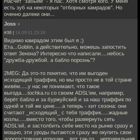
Насчёт "забьём" - я пас. Хотя смотря кого. У меня
есть зуб на некоторых "отборных камрадов". Но
оченно далеки они...
Joss
»
#38 |
16.09.01 23:18
Видимо камрадом этим был я ;)
Ета...Goblin, а действительно, можешь запостить
ответ Зенона? Интересно что написали....небось
"дружба-дружбой, а бабло порознь"?
2MEG: Да это-то понятно, что им выгоден
исходящий траффик, но мы просто не в той стране
живём.....у нас не понимают, что такое
выгода....tochka.ru со своим ADSL'ем, например,
берёт бабло и за буржуйский и за наш траффик по
одной и той же цене.....а теперь - хит сезона: они
считают _исходящий_ с тебя траффик.....жадные
козлы.....вместо того, чтобы развернуть сеть
ADSL'ей, и застолбить себе место на рынке сразу и
мощно, эти уроды пытаются сразу же окупить свои
дорогостоящие игрушки....вот так-то....неправильная