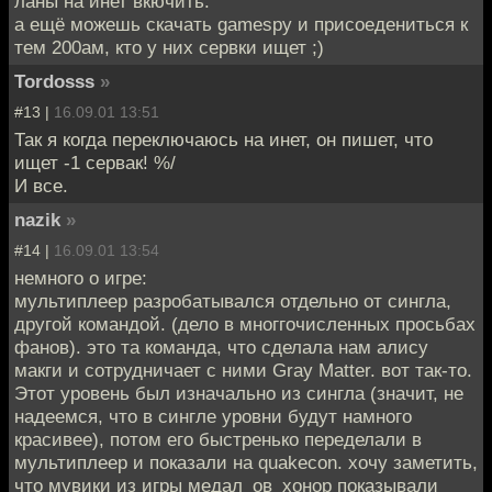
ланы на инет вкючить.
а ещё можешь скачать gamespy и присоедениться к
тем 200ам, кто у них сервки ищет ;)
Tordosss
»
#13 |
16.09.01 13:51
Так я когда переключаюсь на инет, он пишет, что
ищет -1 сервак! %/
И все.
nazik
»
#14 |
16.09.01 13:54
немного о игре:
мультиплеер разробатывался отдельно от сингла,
другой командой. (дело в многгочисленных просьбах
фанов). это та команда, что сделала нам алису
макги и сотрудничает с ними Gray Matter. вот так-то.
Этот уровень был изначально из сингла (значит, не
надеемся, что в сингле уровни будут намного
красивее), потом его быстренько переделали в
мультиплеер и показали на quakecon. хочу заметить,
что мувики из игры медал_ов_хонор показывали