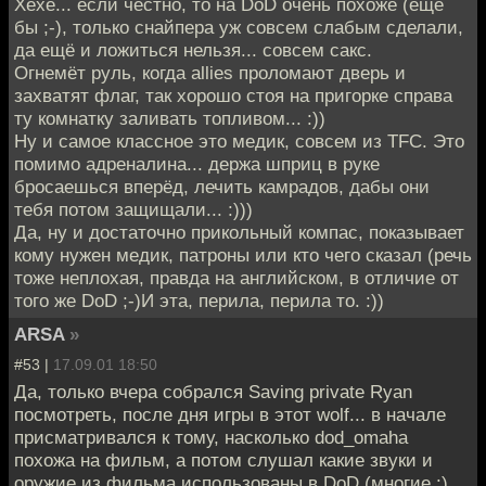
Хехе... если честно, то на DoD очень похоже (ещё
бы ;-), только снайпера уж совсем слабым сделали,
да ещё и ложиться нельзя... совсем сакс.
Огнемёт руль, когда allies проломают дверь и
захватят флаг, так хорошо стоя на пригорке справа
ту комнатку заливать топливом... :))
Ну и самое классное это медик, совсем из TFC. Это
помимо адреналина... держа шприц в руке
бросаешься вперёд, лечить камрадов, дабы они
тебя потом защищали... :)))
Да, ну и достаточно прикольный компас, показывает
кому нужен медик, патроны или кто чего сказал (речь
тоже неплохая, правда на английском, в отличие от
того же DoD ;-)И эта, перила, перила то. :))
ARSA
»
#53 |
17.09.01 18:50
Да, только вчера собрался Saving private Ryan
посмотреть, после дня игры в этот wolf... в начале
присматривался к тому, насколько dod_omaha
похожа на фильм, а потом слушал какие звуки и
оружие из фильма использованы в DoD (многие :)