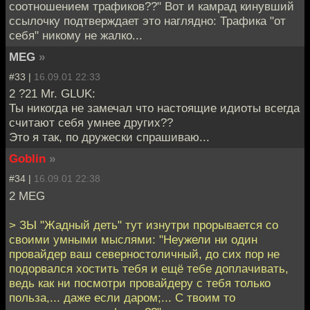
соотношением трафиков??" Вот и камрад кинувший
ссылочку подтверждает это наглядно: Трафика "от
себя" никому не жалко...
MEG
»
#33 |
16.09.01 22:33
2 ?21 Mr. GLUK:
Ты никогда не замечал что настоящие идиоты всегда
считают себя умнее других??
Это я так, по дружески спрашиваю...
Goblin
»
#34 |
16.09.01 22:38
2 MEG
> ЗЫ "Жадный деть" тут изнутри прорывается со
своими умными мыслями: "Неужели ни один
провайдер ваш северностоличный, до сих пор не
подорвался хостить тебя и ещё тебе доплачивать,
ведь как ни посмотри провайдеру с тебя только
польза,... даже если даром;... С твоим то