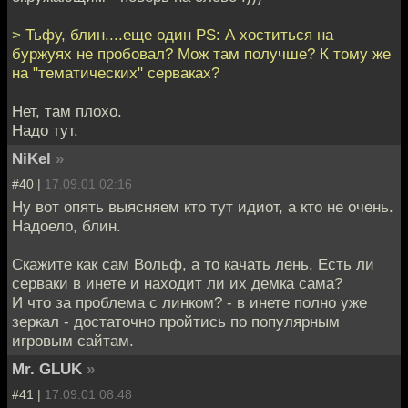
> Тьфу, блин....еще один PS: А хоститься на
буржуях не пробовал? Мож там получше? К тому же
на "тематических" серваках?
Нет, там плохо.
Надо тут.
NiKel
»
#40 |
17.09.01 02:16
Ну вот опять выясняем кто тут идиот, а кто не очень.
Надоело, блин.
Скажите как сам Вольф, а то качать лень. Есть ли
серваки в инете и находит ли их демка сама?
И что за проблема с линком? - в инете полно уже
зеркал - достаточно пройтись по популярным
игровым сайтам.
Mr. GLUK
»
#41 |
17.09.01 08:48