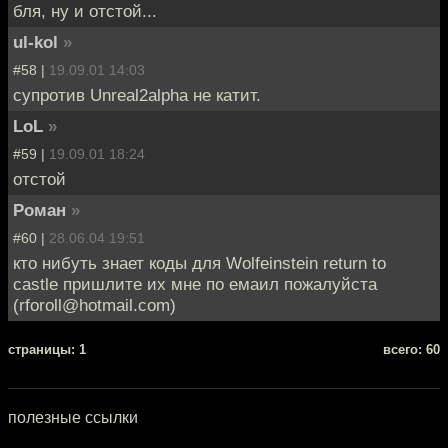
бля, ну и отстой...
ul-kol
»
#58 |
19.09.01 14:03
супротив Unreal2alpha не катит.
LoL
»
#59 |
19.09.01 18:24
отстой
Роман
»
#60 |
28.06.04 19:51
кто нибуть знает коды для Wolfeinstein return to
castle пришлите их мне по емаил пожалуйста
(rforoll@hotmail.com)
cтраницы: 1
всего: 60
полезные ссылки