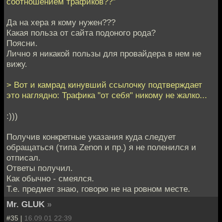
соотношением трафиков??"
Да на хера я кому нужен???
Какая польза от сайта подоного рода?
Поясни.
Лично я никакой пользы для провайдера в нем не
вижу.
> Вот и камрад кинувший ссылочку подтверждает
это наглядно: Трафика "от себя" никому не жалко...
:)))
Получив конкретные указания куда следует
обращаться (типа Zenon и пр.) я не поленился и
отписал.
Ответы получил.
Как обычно - смеялся.
Т.е. предмет знаю, говорю не на ровном месте.
Mr. GLUK
»
#35 |
16.09.01 22:39