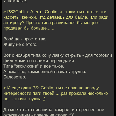
И немалые.
> PS2Goblin: А ета...Goblin, а скажи,ты вот все эти
кассеты, книжки, итд делаешь для бабла, или ради
антиресу? Просто типа развивался бы мощно -
продавал бы больше......
Вообще - просто так.
Живу не с этого.
Вот с ноября типа хочу лавку открыть - для торговли
фильмами со своими переводами.
Типа "эксклюзив" и все такое.
А пока - не, коммерцией назвать трудно.
Баловство.
> И еще один PS: Goblin, ты не прав по поводу
интересности паги твоей.....раз прожила несколько
лет - значит нужна ;)
Да мне-то эта писанина, камрад, интереснее чем
окружающим - поверь на слово :)))