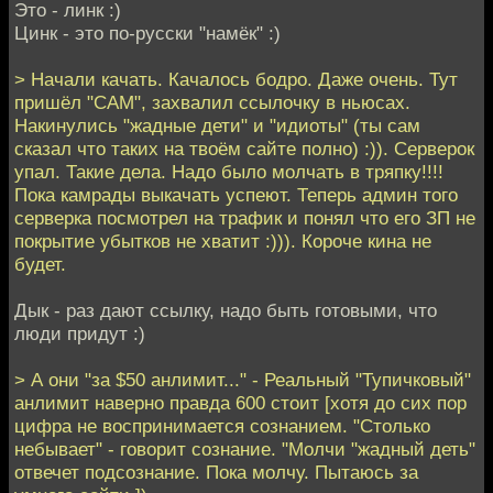
Это - линк :)
Цинк - это по-русски "намёк" :)
> Начали качать. Качалось бодро. Даже очень. Тут
пришёл "САМ", захвалил ссылочку в ньюсах.
Накинулись "жадные дети" и "идиоты" (ты сам
сказал что таких на твоём сайте полно) :)). Серверок
упал. Такие дела. Надо было молчать в тряпку!!!!
Пока камрады выкачать успеют. Теперь админ того
серверка посмотрел на трафик и понял что его ЗП не
покрытие убытков не хватит :))). Короче кина не
будет.
Дык - раз дают ссылку, надо быть готовыми, что
люди придут :)
> А они "за $50 анлимит..." - Реальный "Тупичковый"
анлимит наверно правда 600 стоит [хотя до сих пор
цифра не воспринимается сознанием. "Столько
небывает" - говорит сознание. "Молчи "жадный деть"
отвечет подсознание. Пока молчу. Пытаюсь за