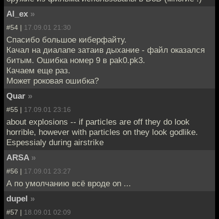
Al_ex
»
#54 |
17.09.01 21:30
Спасибо большое киберфайту.
Качал на диалапе затаив дыхание - файл оказался
битым. Ошибка номер 9 в pak0.pk3.
Качаем еще раз.
Может роковая ошибка?
Quar
»
#55 |
17.09.01 23:16
about explosions -- if particles are off they do look
horrible, however with particles on they look godlike.
Espessialy during airstrike
ARSA
»
#56 |
17.09.01 23:27
А по умолчанию всё вроде on ...
dupel
»
#57 |
18.09.01 02:09