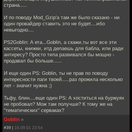
страна.....
И по поводу Mod_Gzip'а там же было сказано - ни
один провайдер ставить это не будет....ибо
невыгодно....
PS2Goblin: А ета...Goblin, а скажи,ты вот все эти
кассеты, книжки, итд делаешь для бабла, или ради
антиресу? Просто типа развивался бы мощно -
продавал бы больше......
И еще один PS: Goblin, ты не прав по поводу
интересности паги твоей.....раз прожила несколько
лет - значит нужна ;)
Тьфу, блин....еще один PS: А хоститься на буржуях
не пробовал? Мож там получше? К тому же на
"тематических" серваках?
Goblin
»
#39 |
16.09.01 23:54