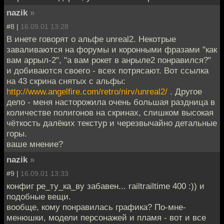
nazik
»
#8 |
16.09.01 13:28
В инете говорят о альфе unreal2. Некотрые
заваливаются на форумы и коронными фразами "как
вам аррыл-2", "а вам рокет в анрыле2 понравился?"
и добиваются своего - всех потрясают. Вот ссылка
на 43 скрина снятых с альфы:
http://www.angelfire.com/retro/nirv/unreal2/
. Другое
дело - меня насторожила очень большая раздница в
количестве полигонов на скринах, слишком высокая
чёткость далёких текстур и черезвычайно детальные
горы.
ваше мнение?
nazik
»
#9 |
16.09.01 13:33
конфиг ре_ту_ка_ву забавен... railtrailtime 400 :)) и
подобные вещи.
вообще, кому понравилась графика? По-мне-
менюшки, модели персонажей и пламя - вот и все