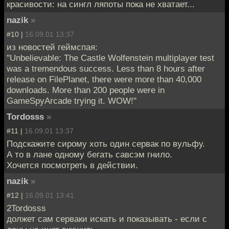
красивости: на сингл ляпоты пока не хватает...
nazik
»
#10 |
16.09.01 13:37
из новостей геймспая:
"Unbelievable: The Castle Wolfenstein multiplayer test
was a tremendous success. Less than 8 hours after
release on FilePlanet, there were more than 40,000
downloads. More than 200 people were in
GameSpyArcade trying it. WOW!"
Tordosss
»
#11 |
16.09.01 13:37
Подскажите сирому хоть один сервак по вульфу.
А то в лане одному бегать савсэм гнило.
Хочется посмотреть в действии.
nazik
»
#12 |
16.09.01 13:41
2Tordosss
должет сам серваки искать и показывать - если с