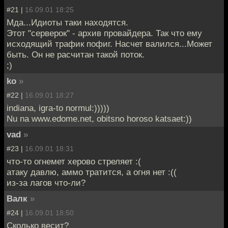
#21 |
16.09.01 18:25
Мда...Идиоты таки находятся.
Этот "серверок" - архив провайдера. Так что ему
исходящий трафик пофиг. Насчет валился...Может
быть. Он не расчитан такой поток.
;)
ko
»
#22 |
16.09.01 18:27
indiana, igra-to normul:)))))
Nu na www.edome.net, obitsno horoso katsaet:))
vad
»
#23 |
16.09.01 18:31
что-то огнемет херово стреляет :(
атаку давлю, аммо тратится, а огня нет :((
из-за лагов что-ли?
Валк
»
#24 |
16.09.01 18:50
Сколько весит?