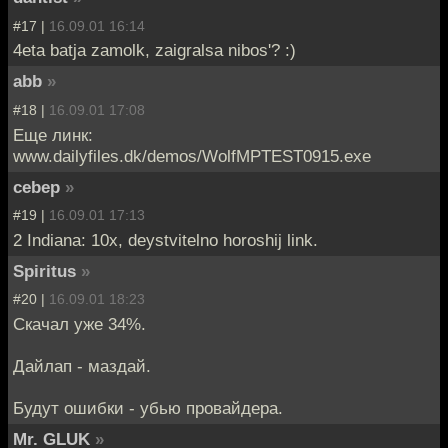
#17 |
16.09.01 16:14
4eta batja zamolk, zaigralsa nibos'? :)
abb
»
#18 |
16.09.01 17:08
Еще линк:
www.dailyfiles.dk/demos/WolfMPTEST0915.exe
cebep
»
#19 |
16.09.01 17:13
2 Indiana: 10x, deystvitelno horoshij link.
Spiritus
»
#20 |
16.09.01 18:23
Скачал уже 34%.
Дайлап - маздай.
Будут ошибки - убью провайдера.
Mr. GLUK
»