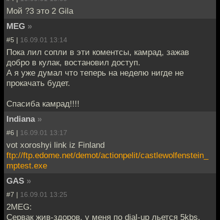
Мой ?3 это 2 Gila
MEG
»
#5 |
16.09.01 13:14
Пока лил сопли в эти коментсы, камрад, зажав
добро в кулак, востановил доступ.
А я уже думал что теперь на неделю нигде не
прокачать будет.
Спасиба камрад!!!!
Indiana
»
#6 |
16.09.01 13:17
vot xoroshyi link iz Finland
ftp://ftp.edome.net/demot/actionpelit/castlewolfenstein_
mptest.exe
GAS
»
#7 |
16.09.01 13:25
2MEG:
Сервак жив-здоров, у меня по dial-up льется 5kbs.