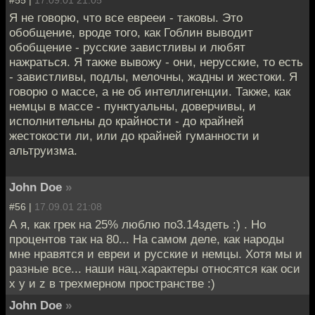
Я не говорю, что все еврееи - таковы. Это
обобщение, вроде того, как Гоблин выводит
обобщение - русские завистливы и любят
нажраться. Я также вывожу - они, нерусские, то есть
- завистливы, подлы, мелочны, жадны и жестоки. Я
говорю о массе, а не об интеллигенции. Также, как
немцы в массе - пунктуальны, доверчивы, и
исполнительны до крайности - до крайней
жестокости ли, или до крайней гуманности и
альтруизма.
John Doe
»
#56 |
17.09.01 21:08
А я, как грек на 25% люблю по3.14здеть :) . Но
процентов так на 80... На самом деле, как народы
мне нравятся и евреи и русские и немцы. Хотя мы и
разные все... наши нац.характеры относятся как оси
х у и z в трехмерном пространстве :)
John Doe
»