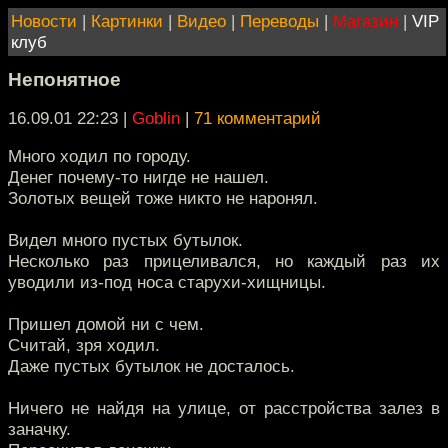
Новости
|
Картинки
|
Видео
|
Переводы
|
Магазин
|
VIP
клуб
Непонятное
16.09.01 22:23
|
Goblin
|
71 комментарий
Много ходил по городу.
Денег почему-то нигде не нашел.
Золотых вещей тоже никто не наронял.
Видел много пустых бутылок.
Несколько раз прицеливался, но каждый раз их
уводили из-под носа старухи-хищницы.
Пришел домой ни с чем.
Считай, зря ходил.
Даже пустых бутылок не досталось.
Ничего не найдя на улице, от расстройства залез в
заначку.