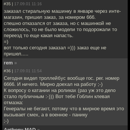
#35 |
17.09.01 11:16
заказал стиральную машинку в январе через инте-
магазин, пришел заказ, за номером 666.
спешно отказался от заказа, но с машинкой не
сложилось, то не было модели то подорожали то
переезд то еще какая напасть.
=)
вот только сегодня заказал =))) заказ еще не
пришел.....
rem
»
#36 |
17.09.01 11:54
Сегодня видел троллейбус вообще гос. рег. номер
6666. И ничего. Мирно доехал на работу ;-)
К вопросу о катании на роликах (раз уж это дело
стало публичным :-))) Вот тебе Гоблин клевая
отмазка:
Генералы не бегают, потому что в мирное время это
вызывает смех, а в военное - панику
;-)
Anthony MAD
»