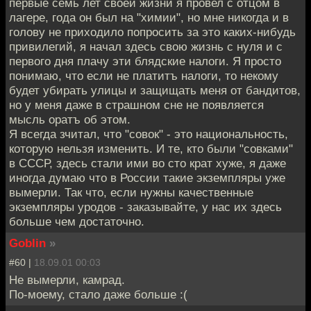
первые семь лет своей жизни я провел с отцом в
лагере, года он был на "химии", но мне никогда и в
голову не приходило попросить за это каких-нибудь
привилегий, я начал здесь свою жизнь с нуля и с
первого дня плачу эти блядские налоги. Я просто
понимаю, что если не платитъ налоги, то некому
будет убирать улицы и защищать меня от бандитов,
но у меня даже в страшном сне не появляется
мысль оратъ об этом.
Я всегда зчитал, что "совок" - это национальность,
которую нельзя изменить. И те, кто были "совками"
в СССР, здесь стали ими во сто крат хуже, я даже
иногда думаю что в России такие экземпляры уже
вымерли. Так что, если нужны качественные
экземпляры уродов - заказывайте, у нас их здесь
больше чем достаточно.
Goblin
»
#60 |
18.09.01 00:03
Не вымерли, камрад.
По-моему, стало даже больше :(