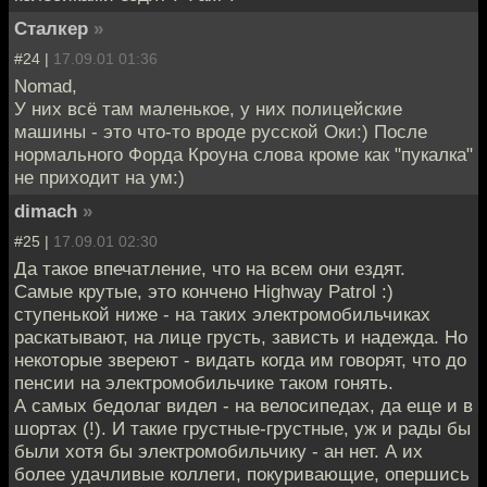
Сталкер
»
#24 |
17.09.01 01:36
Nomad,
У них всё там маленькое, у них полицейские
машины - это что-то вроде русской Оки:) После
нормального Форда Кроуна слова кроме как "пукалка"
не приходит на ум:)
dimach
»
#25 |
17.09.01 02:30
Да такое впечатление, что на всем они ездят.
Самые крутые, это кончено Highway Patrol :)
ступенькой ниже - на таких электромобильчиках
раскатывают, на лице грусть, зависть и надежда. Но
некоторые звереют - видать когда им говорят, что до
пенсии на электромобильчике таком гонять.
А самых бедолаг видел - на велосипедах, да еще и в
шортах (!). И такие грустные-грустные, уж и рады бы
были хотя бы электромобильчику - ан нет. А их
более удачливые коллеги, покуривающие, опершись