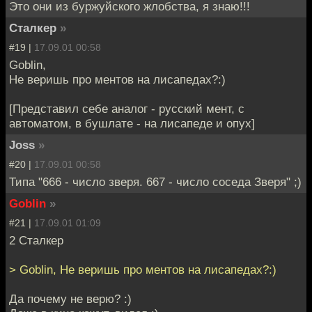
Это они из буржуйского жлобства, я знаю!!!
Сталкер
»
#19 |
17.09.01 00:58
Goblin,
Не веришь про ментов на лисапедах?:)
[Представил себе аналог - русский мент, с
автоматом, в бушлате - на лисапеде и опух]
Joss
»
#20 |
17.09.01 00:58
Типа "666 - число зверя. 667 - число соседа Зверя" ;)
Goblin
»
#21 |
17.09.01 01:09
2 Сталкер
> Goblin, Не веришь про ментов на лисапедах?:)
Да почему не верю? :)