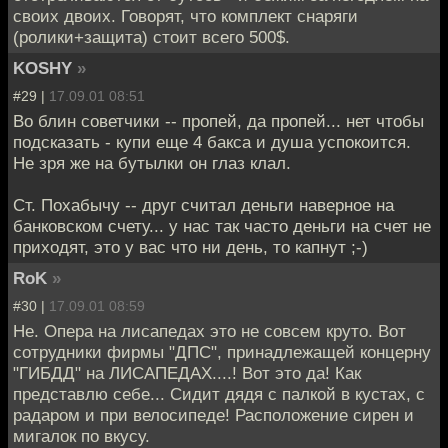
своих двоих. Говорят, что комплект снаряги
(ролики+защита) стоит всего 500$.
KOSHY
»
#29 |
17.09.01 08:51
Во блин советчики -- пропей, да пропей... нет чтобы
подсказать - купи еще 4 бакса и душа успокоится.
Не зря же на бутылки он глаз клал.
Ст. Похабычу -- друг считал деньги наверное на
банковском счету... у нас так часто деньги на счет не
приходят, это у вас что ни день, то капнут ;-)
RoK
»
#30 |
17.09.01 08:59
Не. Опера на лисапедах это не совсем круто. Вот
сотрудники фирмы "ДПС", принадлежащей концерну
"ГИБДД" на ЛИСАПЕДАХ....! Вот это да! Как
представлю себе... Сидит дядя с палкой в кустах, с
радаром и при велосипеде! Расположение сирен и
мигалок по вкусу.