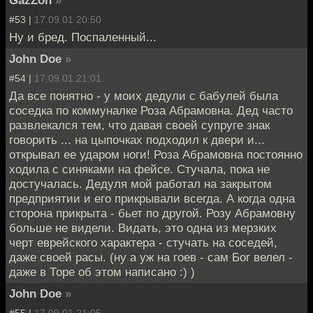
#53 |
17.09.01 20:50
Ну и бред. Поспаленный...
John Doe
»
#54 |
17.09.01 21:01
Да все понятно - у моих дедули с бабулей была
соседка по коммуналке Роза Абрамовна. Дед часто
развлекался тем, что давая своей супруге знак
говорить ... на цыпочках подходил к двери и...
открывал ее ударом ноги! Роза Абрамовна постоянно
ходила с синяками на фейсе. Стучала, пока не
достучалась. Дедуля мой работал на закрытом
предприятии и его прикрывали всегда. А когда одна
сторона прикрыта - бьет по другой. Розу Абрамовну
больше не видели. Видать, это одна из мерзких
черт еврейского характера - стучать на соседей,
даже своей расы. (ну а уж на гоев - сам Бог велел -
даже в Торе об этом написано :) )
John Doe
»
#55 |
17.09.01 21:05