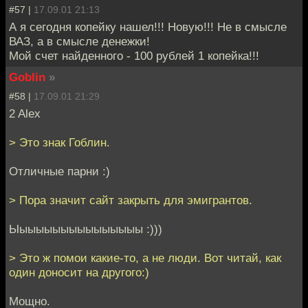
#57 |
17.09.01 21:13
А я сегодня копейку нашел!!! Новую!!! Не в смысле
ВАЗ, а в смысле денежки!
Мой счет найденного - 100 рублей 1 копейка!!!
Goblin
»
#58 |
17.09.01 21:29
2 Alex
> Это знак Гоблин.
Отличные парни :)
> Пора значит сайт закрыть для эмигрантов.
Ыыыыыыыыыыыыыыыы :)))
> Это ж помои какие-то, а не люди. Вот читай, как
один доносит на другого:)
Мощно.