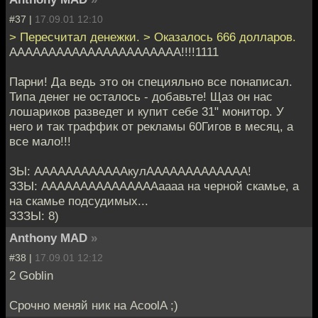
#37 |
17.09.01 12:10
> Пересчитал денежки. > Оказалось 666 долларов.
АААААААААААААААААААААА!!!!1111
Парни! Да ведь это он специяльно все понаписал.
Типа денег не осталось - добавьте! Щаз он нас
лошариков разведет и купит себе 31" монитор. У
него и так траффик от рекламы 60Гигов в месяц, а
все мало!!!
ЗЫ: ААААААААААААкулААААААААААААА!
ЗЗЫ: АААААААААААААААаааа на черной скамье, а
на скамье подсудимых...
ЗЗЗЫ: 8)
Anthony MAD
»
#38 |
17.09.01 12:12
2 Goblin
Срочно меняй ник на AcoolA ;)