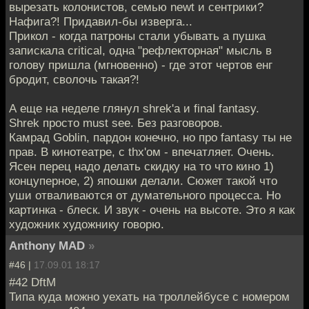
вырезать колонистов, семью newt и сентрики?
Нафига?! Придавил-бы изверга...
Прикол - когда патроны стали убывать а пушка
запискала critical, одна "рефлекторная" мысль в
голову пришла (мгновенно) - где этот чертов енг
бродит, сволочь такая?!
А еще на неделе глянул shrek'a и final fantasy.
Shrek просто must see. Без разговоров.
Камрад Goblin, пардон конечно, но про fantasy ты не
прав. В кинотеатре, с thx'ом - впечатляет. Очень.
Ясен перец надо делать скидку на то что кино 1)
концуперное, 2) япошки делали. Сюжет такой что
уши отваливаются от думательного процесса. Но
картинка - блеск. И звук - очень на высоте. Это я как
художник художнику говорю.
Anthony MAD
»
#46 |
17.09.01 18:17
#42 DftM
Типа куда можно уехать на троллейбусе с номером