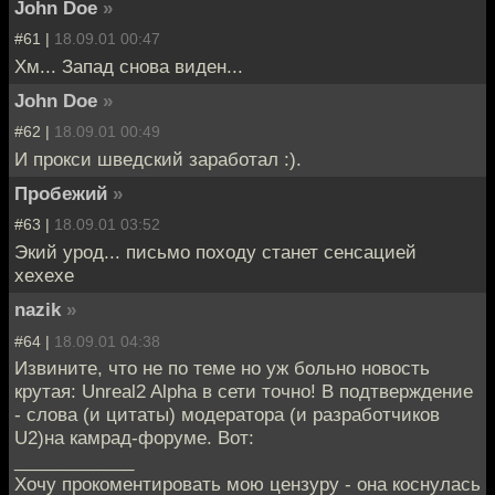
John Doe
»
#61 |
18.09.01 00:47
Хм... Запад снова виден...
John Doe
»
#62 |
18.09.01 00:49
И прокси шведский заработал :).
Пробежий
»
#63 |
18.09.01 03:52
Экий урод... письмо походу станет сенсацией
хехехе
nazik
»
#64 |
18.09.01 04:38
Извините, что не по теме но уж больно новость
крутая: Unreal2 Alpha в сети точно! В подтверждение
- слова (и цитаты) модератора (и разработчиков
U2)на камрад-форуме. Вот:
____________
Хочу прокоментировать мою цензуру - она коснулась