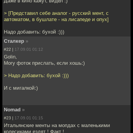
Даже в кино кажут, видел :)
> [Представил себе аналог - русский мент, с
автоматом, в бушлате - на лисапеде и опух]
Надо добавить: бухой :)))
Cталкер
»
#22 |
17.09.01 01:12
Golin,
Могу фоток прислать, если хошь:)
> Надо добавить: бухой :)))
И с мигалкой:)
Nomad
»
#23 |
17.09.01 01:15
Итальянские менты на мопдах с маленькими
колесиками ездят ! Факт !