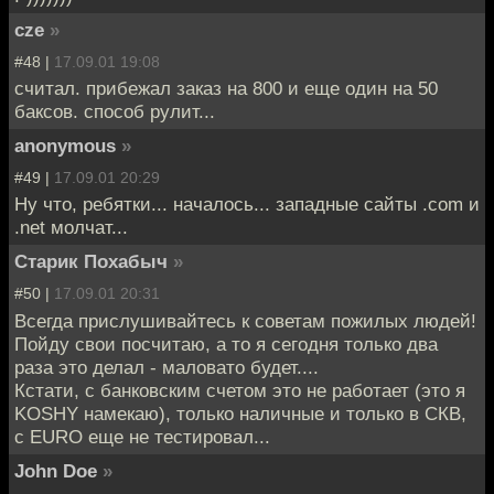
cze
»
#48 |
17.09.01 19:08
считал. прибежал заказ на 800 и еще один на 50
баксов. способ рулит...
anonymous
»
#49 |
17.09.01 20:29
Ну что, ребятки... началось... западные сайты .com и
.net молчат...
Старик Похабыч
»
#50 |
17.09.01 20:31
Всегда прислушивайтесь к советам пожилых людей!
Пойду свои посчитаю, а то я сегодня только два
раза это делал - маловато будет....
Кстати, с банковским счетом это не работает (это я
KOSHY намекаю), только наличные и только в СКВ,
с EURO еще не тестировал...
John Doe
»