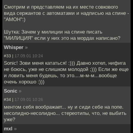
Смотрим и представляем на их месте совкового
вида сержантов с автоматами и надписью на спине -
"АМОН":)
Шутка: Зачем у милиции на спине писать
"МИЛИЦИЯ" если у них это на мордах написано?
Whisper
»
#33 |
17.09.01 10:24
Sonic! Зови меня кататься! :))) Давно хотел, нифига
не боюсь, уже не слишком молодой ;))) Если же еще
и ловить меня будешь, то это....м-м-м...вообще
очень хорошо :)))
Sonic
»
#34 |
17.09.01 10:26
ментом себя воображает... ну и сиди себе на попе.
несолидно-несолидно... стереотипы, что, не выбить
уже?
mxl
»