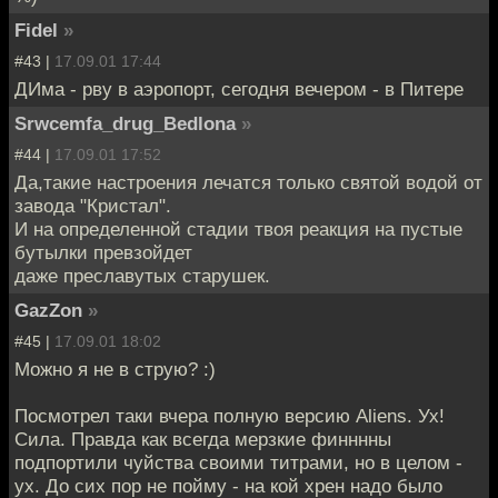
Fidel
»
#43 |
17.09.01 17:44
ДИма - рву в аэропорт, сегодня вечером - в Питере
Srwcemfa_drug_Bedlona
»
#44 |
17.09.01 17:52
Да,такие настроения лечатся только святой водой от
завода "Кристал".
И на определенной стадии твоя реакция на пустые
бутылки превзойдет
даже преславутых старушек.
GazZon
»
#45 |
17.09.01 18:02
Можно я не в струю? :)
Посмотрел таки вчера полную версию Aliens. Ух!
Сила. Правда как всегда мерзкие финннны
подпортили чуйства своими титрами, но в целом -
ух. До сих пор не пойму - на кой хрен надо было