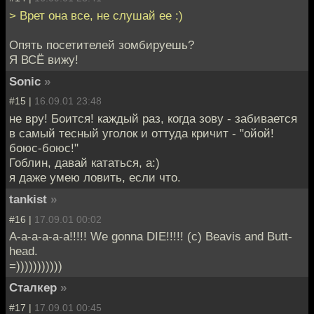
> Врет она все, не слушай ее :)
Опять посетителей зомбируешь?
Я ВСЁ вижу!
Sonic
»
#15 |
16.09.01 23:48
не вру! Боится! каждый раз, когда зову - забивается
в самый тесный уголок и оттуда кричит - "ойой!
боюс-боюс!"
Гоблин, давай кататься, а:)
я даже умею ловить, если что.
tankist
»
#16 |
17.09.01 00:02
A-a-a-a-a-a!!!!! We gonna DIE!!!!! (c) Beavis and Butt-
head.
=)))))))))))
Cталкер
»
#17 |
17.09.01 00:45