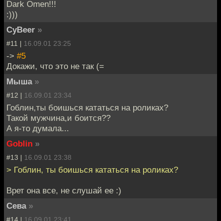
Dark Omen!!!
:)))
CyBeer
»
#11 |
16.09.01 23:25
->
#5
Докажи, что это не так (=
Мыша
»
#12 |
16.09.01 23:34
Гоблин,ты боишься кататься на роликах?
Такой мужчина,и боится??
А я-то думала...
Goblin
»
#13 |
16.09.01 23:38
> Гоблин, ты боишься кататься на роликах?
Врет она все, не слушай ее :)
Сева
»
#14 |
16.09.01 23:41