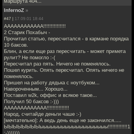
маршрута 404...
InfernoZ
»
#47 |
17.09.01 18:44
АААААААААААА!!!!!!!!!!!!!!!
2 Старик Похабыч -
Прочитал статью, пересчитался - в кармане порядка
10 баксов.
Блин, а если еще раз пересчитать - может примета
рулит? Не помогло :-(
Пересчитал раз пять. Ничего не поменялось.
Пошел курить. Опять пересчитал. Опять ничего не
поменялось.
Пришел на работу дядька с ноутбуком...
Навороченным... Хорошо...
Поставил w2k, оффис и всякое такое...
Получил 50 баксов :-)))
ААААААААААААА!!!!!!!!!!!!!!!
Народ, считайде деньги чаше :-)
[мечтательно]: А ведь день еще не закончился.....
ЫЫЫЫЫЫЫЫыыыыыыыыыыыыыыыыыыы!!!!!!!!!!!!!1
:-)))))))