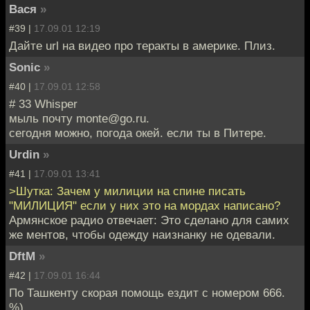
Вася
»
#39 |
17.09.01 12:19
Дайте url на видео про теракты в америке. Плиз.
Sonic
»
#40 |
17.09.01 12:58
# 33 Whisper
мыль почту monte@go.ru.
сегодня можно, погода окей. если ты в Питере.
Urdin
»
#41 |
17.09.01 13:41
>Шутка: Зачем у милиции на спине писать
"МИЛИЦИЯ" если у них это на мордах написано?
Армянское радио отвечает: Это сделано для самих
же ментов, чтобы одежду наизнанку не одевали.
DftM
»
#42 |
17.09.01 16:44
По Ташкенту скорая помощь ездит с номером 666.
%)