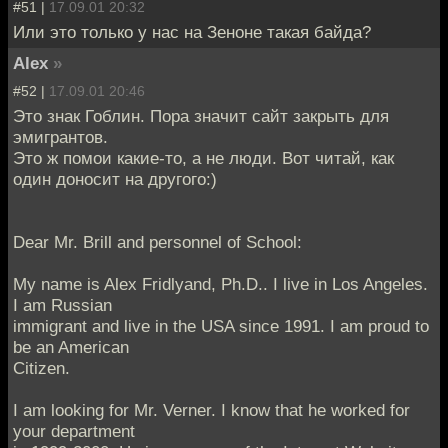
#51 |
17.09.01 20:32
Или это только у нас на Зеноне такая байда?
Alex
»
#52 |
17.09.01 20:46
Это знак Гоблин. Пора значит сайт закрыть для
эмигрантов.
Это ж помои какие-то, а не люди. Вот читай, как
один доносит на другого:)
Dear Mr. Brill and personnel of School:
My name is Alex Fridlyand, Ph.D.. I live in Los Angeles.
I am Russian
immigrant and live in the USA since 1991. I am proud to
be an American
Citizen.
I am looking for Mr. Verner. I know that he worked for
your department