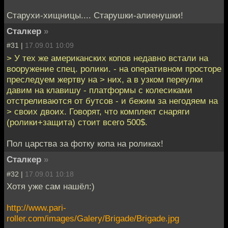
Старухи-хищницы.... Старушки-алиенушки!
Сталкер
»
#31 |
17.09.01 10:09
> У тех же американских копов недавно встали на
вооружение спец. ролики. - на оперативном просторе
преследуем жертву на > них, а в узком переулки
давим на клавишу - платформы с колесиками
отстреливаются от бутсов - и бежим за негодяем на
> своих двоих. Говорят, что комплект снаряги
(ролики+защита) стоит всего 500$.
Пол царства за фотку копа на роликах!
Сталкер
»
#32 |
17.09.01 10:18
Хотя уже сам нашёл:)
http://www.pari-
roller.com/images/Galery/Brigade/Brigade.jpg