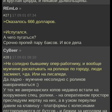
и круглая цифра, и никакой дьявольщины.
REmLo
»
#27 |
17.09.01 07:34
>Оказалось 666 долларов.
>Испугался.
А чего пугаться?
Срочно пропей пару баксов. И все дела
CyBeer
»
#28 |
17.09.01 08:10
>Не солидно бывшему опер-работнику, и вообще
мужчине раскатывать на роликах по городу, люди
засмеют, >да. Или на лисапеде.
Да ладно - мужчине несолидно с роликов
наворачиваться ;)
У тех же американских копов недавно встали на
вооружение спец. ролики. - на оперативном просторе
преследуем жертву на них, а в узком переулки
давим на клавишу - платформы с колесиками
отстреливаются от бутсов - и бежим за негодяем на