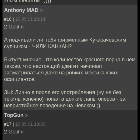
злым шепотом :))))
Anthony MAD
»
#16 |
20.09.01 13:14
2 Goblin
А подчивали ли тебя фирменным Кукарачевским
супчиком - ЧИЛИ КАНКАН?
Бытует мнение, что количество красного перца в нем
таково, что настоящий джигит начинает
засматриваться даже на робких мексиканских
официантов.
ЗЫ: Лично я после его употребления (ну не без
текилы конечно) попал в цепкие лапы оперов - за
непристойное поведение на Невском ;)
TopGun
»
#17 |
20.09.01 13:30
2 Goblin