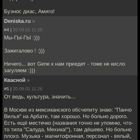
Буэнос диас, Амиго!
Deniska.ru
»
#4 |
20.09.01 11:25
Мы-ГЫ-ГЫ :)))
Зажигалово ! :)))
Ничего... вот Gene к нам приедет - тоже не кисло
загуляем :)))
Квасной
»
#5 |
20.09.01 11:26
От ведь, культура, значить...
В Москве из мексиканского обсчепиту знаю: "Панчо
Вилья" на Арбате, там хорошо. Но больно дорого.
Есть ещё местечко (названия точно не упомню, что-
то типа "Салуда, Мехика!"), там дёшево. Но больно
плохо. Музыка - магнитофонная, персонал - вялый,