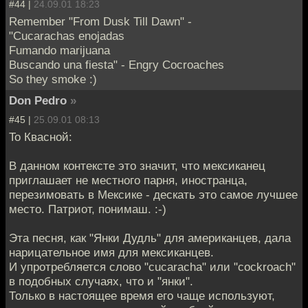
#44 |
24.09.01 18:23
Remember "From Dusk Till Dawn" -
"Cucarachas enojadas
Fumando marijuana
Buscando una fiesta" - Engry Cocroaches
So they smoke :)
Don Pedro
»
#45 |
25.09.01 08:13
To Квасной:
В данном контексте это значит, что мексиканец
приглашает не местного парня, иностранца,
перезимовать в Мексике - дескать это самое лучшее
место. Патриот, понимаш. :-)
Эта песня, как "Янки Дудль" для американцев, дала
нарицательное имя для мексиканцев.
И упротребляется слово "cucaracha" или "cockroach"
в подобных случаях, что и "янки".
Только в настоящее время его чаще используют,