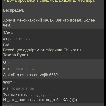
> Дома бросался в спящих шариком для гольфа.
Беспредел.
Хочу в мексиканский кабак. Заинтриговал. Более
чем.
TAv
»
#9 |
20.09.01 12:23
Ва!
Всеобщее одобрям от сборища Chukot.ru
Текила Рулит!
G
»
#10 |
20.09.01 12:24
A skol'ko ostalos ot tvojih 666?
Wolf
»
#11 |
20.09.01 12:36
Тухлые кактусы....да-да...
И _это_ они называют водкой - ХА :)))))