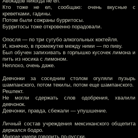
Авокадов никогда не ел.
Кто тоже не ел, сообщаю: очень вкусные с
креветками, гадины.
Потом были сожраны бурритосы.
Бурритосы тоже откровенно порадовали.
Опосля — по три сугубо алкогольных коктейля.
И, конечно, в промежутке между ними — по пиву.
Был обучен запихивать в горлышко кусочек лимона и
пить из носика с лимоном.
Неплохо, очень даже.
Девчонки за соседним столом огуляли пузырь
шампанского, потом текилы, потом еще шампанского.
Решпект.
Не могли сдержать слов одобрения, хвалили
девчонок.
Девчонки, правда, сбежали — упушшение.
Личный состав учреждения мексиканского общепита
держался бодро.
Многие умели говорить по-русски.