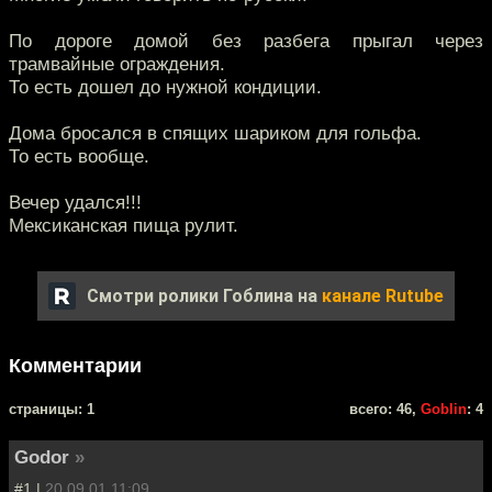
По дороге домой без разбега прыгал через
трамвайные ограждения.
То есть дошел до нужной кондиции.
Дома бросался в спящих шариком для гольфа.
То есть вообще.
Вечер удался!!!
Мексиканская пища рулит.
Смотри ролики Гоблина на
канале Rutube
Комментарии
cтраницы: 1
всего: 46,
Goblin
: 4
Godor
»
#1 |
20.09.01 11:09