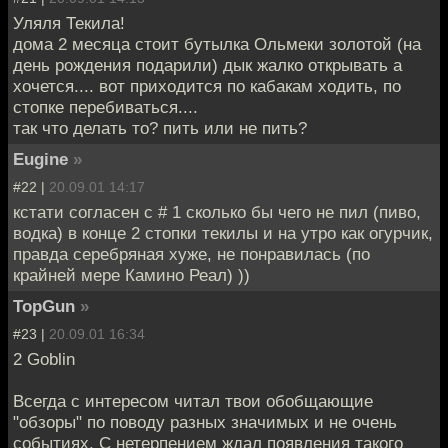
Уляля Текила!
дома 2 месяца стоит бутылка Ольмеки золотой (на
день рождения подарили) дык жалко открывать а
хочется.... вот приходится по кабакам ходить, по
стопке перебиваться....
так что делать то? пить или не пить?
Eugine
»
#22 |
20.09.01 14:17
кстати согласен с # 1 сколько бы чего не пил (пиво,
водка) в конце 2 стопки текилы и на утро как огурчик,
правда серебряная хуже, не понравилась (по
крайней мере Камино Реал) ))
TopGun
»
#23 |
20.09.01 16:34
2 Goblin
Всегда с интересом читал твои обобщающие
"обзоры" по поводу разных значимых и не очень
событиях. С нетерпением ждал появления такого