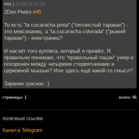
#46 |
25.09.01 17:26
2Don Pedro
#45
То есть "la cucaracha pinta" ("пятнистый таракан") -
это мексиканец, а "la cucaracha colorada" ("рыжий
таракан") - иностранец?
И насчёт того куплета, который я привёл. Я
правильно понимаю, что "правильный пацан" умер и
похоронен между четыремя стервятниками и
церковной мышью? Или здесь ещё какой-то смысл?
Заранее грасиас :)
cтраницы: 1
всего: 46
полезные ссылки
Канал в Telegram