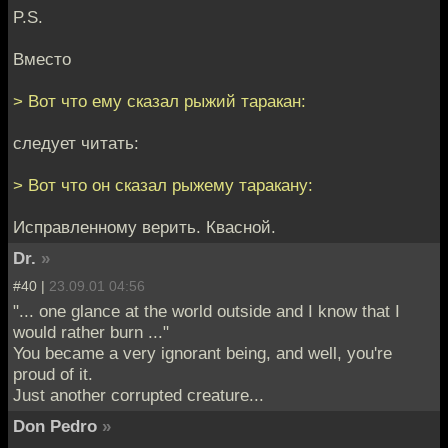
P.S.
Вместо
> Вот что ему сказал рыжий таракан:
следует читать:
> Вот что он сказал рыжему таракану:
Исправленному верить. Квасной.
Dr.
»
#40 |
23.09.01 04:56
"... one glance at the world outside and I know that I
would rather burn ..."
You became a very ignorant being, and well, you're
proud of it.
Just another corrupted creature...
Don Pedro
»