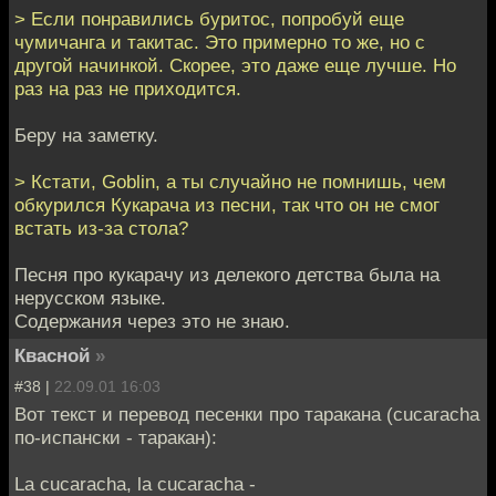
> Если понравились буритос, попробуй еще
чумичанга и такитас. Это примерно то же, но с
другой начинкой. Скорее, это даже еще лучше. Но
раз на раз не приходится.
Беру на заметку.
> Кстати, Goblin, а ты случайно не помнишь, чем
обкурился Кукарача из песни, так что он не смог
встать из-за стола?
Песня про кукарачу из делекого детства была на
нерусском языке.
Содержания через это не знаю.
Квасной
»
#38 |
22.09.01 16:03
Вот текст и перевод песенки про таракана (cucaracha
по-испански - таракан):
La cucaracha, la cucaracha -