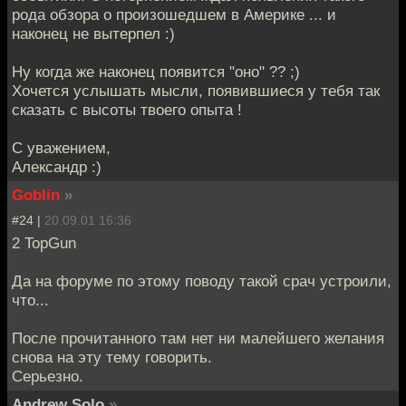
рода обзора о произошедшем в Америке ... и
наконец не вытерпел :)
Ну когда же наконец появится "оно" ?? ;)
Хочется услышать мысли, появившиеся у тебя так
сказать с высоты твоего опыта !
С уважением,
Александр :)
Goblin
»
#24 |
20.09.01 16:36
2 TopGun
Да на форуме по этому поводу такой срач устроили,
что...
После прочитанного там нет ни малейшего желания
снова на эту тему говорить.
Серьезно.
Andrew Solo
»