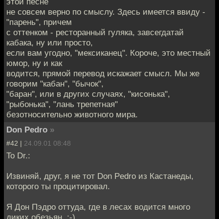
этой песне
не совсем верно по смыслу. Здесь имеется ввиду -
"парень", причем
с оттенком - ресторанный гуляка, завсегдатай
кабака, ну или просто,
если вам угодно, "мексиканец". Короче, это местный
юмор, ну и как
водится, прямой перевод искажает смысл. Мы же
говорим "кабан", "бычок",
"баран", или в других случаях, "кисонька",
"рыбонька", "лань трепетная"
безотносительно животного мира.
Don Pedro
»
#42 |
24.09.01 08:48
To Dr.:
Извиняй, друг, я не тот Don Pedro из Кастанеды,
которого ты процитировал.
Я Дон Пэдро оттуда, где в лесах водится много
диких обезьян. :-)