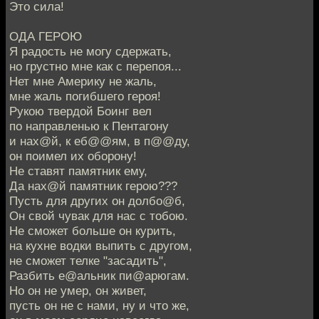
Это сила!
ОДА ГЕРOЮ
Я радость не могу сдержать,
но грустно мне как с перепоя...
Нет мне Америку не жаль,
мне жаль погибшего героя!
Рукою твердой Боинг вел
по направленью к Пентагону
и нах@й, к еб@@ям, в п@@ду,
он поимел их оборону!
Не ставят памятник ему,
Да нах@й памятник герою???
Пусть для других он долбо@б,
Он свой чувак для нас с тобою.
Не сможет больше он курить,
на кухне водки выпить с другом,
не сможет телке "засадить",
Разбить е@альник пи@арюгам.
Но он не умер, он живет,
пусть он не с нами, ну и что же,