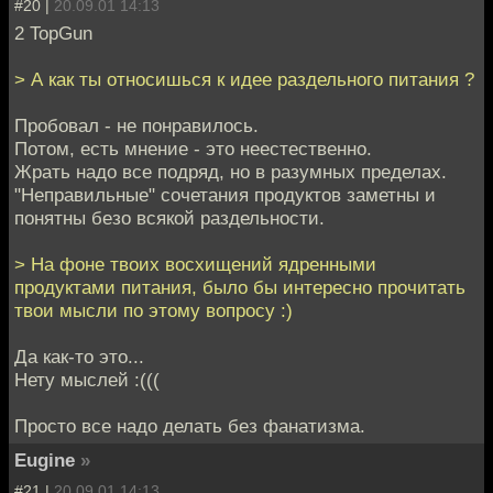
#20 |
20.09.01 14:13
2 TopGun
> А как ты относишься к идее раздельного питания ?
Пробовал - не понравилось.
Потом, есть мнение - это неестественно.
Жрать надо все подряд, но в разумных пределах.
"Неправильные" сочетания продуктов заметны и
понятны безо всякой раздельности.
> На фоне твоих восхищений ядренными
продуктами питания, было бы интересно прочитать
твои мысли по этому вопросу :)
Да как-то это...
Нету мыслей :(((
Просто все надо делать без фанатизма.
Eugine
»
#21 |
20.09.01 14:13