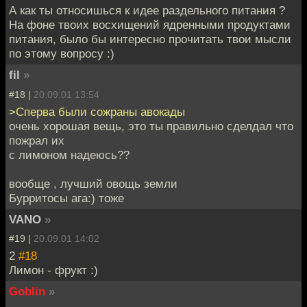
А как ты относишься к идее раздельного питания ?
На фоне твоих восхищений ядренными продуктами
питания, было бы интересно прочитать твои мысли
по этому вопросу :)
fil
»
#18 |
20.09.01 13:54
>Сперва были сожраны авокады
очень хорошая вещь, это ты правильно сделдал что
пожрал их
с лимоном надеюсь??
вообще , лучший овощь земли
Бурритосы ага:) тоже
VANO
»
#19 |
20.09.01 14:02
2
#18
Лимон - фрукт :)
Goblin
»