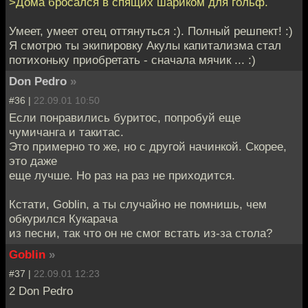
>Дома бросался в спящих шариком для гольф.
Умеет, умеет отец оттянуться :). Полный решпект! :)
Я смотрю ты экипировку Акулы капитализма стал
потихоньку приобретать - сначала мячик ... :)
Don Pedro
»
#36 |
22.09.01 10:50
Если понравились буритос, попробуй еще
чумичанга и такитас.
Это примерно то же, но с другой начинкой. Скорее,
это даже
еще лучше. Но раз на раз не приходится.
Кстати, Goblin, а ты случайно не помнишь, чем
обкурился Кукарача
из песни, так что он не смог встать из-за стола?
Goblin
»
#37 |
22.09.01 12:23
2 Don Pedro