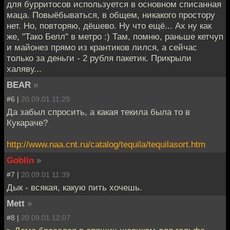
для бурритосов используется в основном списанная
маца. Повыёбываться, в общем, никакого простору
нет. Но, повторяю, дёшево. Ну что ещё... Ах ну как
же, "Тако Белл" в метро :) Там, помню, раньше кетчуп
и майонез прямо из крантиков лился, а сейчас
только за деньги - 2 рубля пакетик. Прикрыли
халяву...
BEAR
»
#6 |
20.09.01 11:29
Да забыл спросить, а какая текила была то в
Кукараче?
http://www.naa.cnt.ru/catalog/tequila/tequilasort.htm
Goblin
»
#7 |
20.09.01 11:39
Дык - всякая, какую пить хочешь.
Mett
»
#8 |
20.09.01 12:07