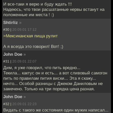
И все-таки я верю и буду ждать !!!
Надеюсь, что твои расшатанные нервы встанут на
положенные им места ! :)
Shtirliz
»
#30 |
20.09.01 17:12
>Мексиканская пища рулит
А я всегда это говорил! Вот! ;)
John Doe
»
#31 |
20.09.01 22:07
Дим, я уже говорил, что пить вредно...
Текила... кактус он и есть... а вот сливовый самогон
пить по правилам пития виски... Эта я скажу...
нечто... Особой разницы с Джеком Даниловым не
замечено. Только на три порядка цена разная.
John Doe
»
#32 |
20.09.01 22:23
Видать с такого же состояния один мужик написал...