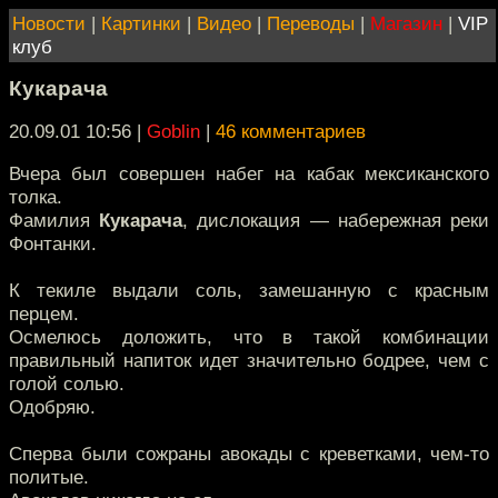
Новости
|
Картинки
|
Видео
|
Переводы
|
Магазин
|
VIP
клуб
Кукарача
20.09.01 10:56
|
Goblin
|
46 комментариев
Вчера был совершен набег на кабак мексиканского
толка.
Фамилия
Кукарача
, дислокация — набережная реки
Фонтанки.
К текиле выдали соль, замешанную с красным
перцем.
Осмелюсь доложить, что в такой комбинации
правильный напиток идет значительно бодрее, чем с
голой солью.
Одобряю.
Сперва были сожраны авокады с креветками, чем-то
политые.