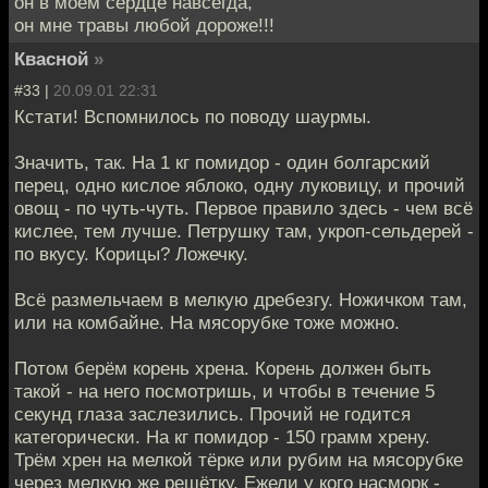
он в моем сердце навсегда,
он мне травы любой дороже!!!
Квасной
»
#33 |
20.09.01 22:31
Кстати! Вспомнилось по поводу шаурмы.
Значить, так. На 1 кг помидор - один болгарский
перец, одно кислое яблоко, одну луковицу, и прочий
овощ - по чуть-чуть. Первое правило здесь - чем всё
кислее, тем лучше. Петрушку там, укроп-сельдерей -
по вкусу. Корицы? Ложечку.
Всё размельчаем в мелкую дребезгу. Ножичком там,
или на комбайне. На мясорубке тоже можно.
Потом берём корень хрена. Корень должен быть
такой - на него посмотришь, и чтобы в течение 5
секунд глаза заслезились. Прочий не годится
категорически. На кг помидор - 150 грамм хрену.
Трём хрен на мелкой тёрке или рубим на мясорубке
через мелкую же решётку. Ежели у кого насморк -