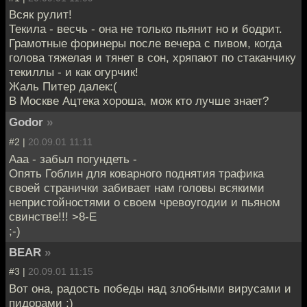
Всяк рулит!
Текила - весчь - она не только пьянит но и бодрит.
Грамотные форинеры после вечера с пивом, когда
голова тяжелая и тянет в сон, хряпают по стаканчику
текиллы - и как огурчик!
Жаль Питер далек:(
В Москве Ацтека хороша, мож кто лучше знает?
Godor
»
#2 |
20.09.01 11:11
Ааа - забыл погундеть -
Опять Гоблин для коварного поднятия трафика
своей странички забивает нам головы всякими
непристойностями о своем чревоугодии и пьяном
свинстве!!! >8-Е
;-)
BEAR
»
#3 |
20.09.01 11:15
Вот она, радость победы над злобными вирусами и
пидорами ;)