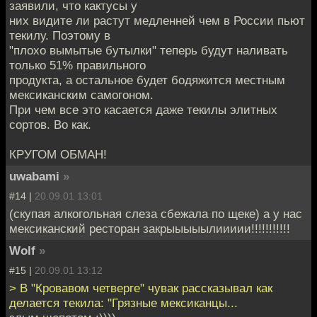
заявили, что кактусы у
них видите ли растут медленней чем в России пьют
текилу. Поэтому в
"плохо вымытые бутылки" теперь будут наливать
только 51% правильного
продукта, а остальное будет бодяжится местным
мексиканским самогоном.
При чем все это касается даже текилы элитных
сортов. Во как.
КРУГОМ ОБМАН!
uwabami
»
#14 |
20.09.01 13:01
(скупая алкогольная слеза сбежала по щеке) а у нас
мексиканский ресторан закрыыыыылиииии!!!!!!!!!!!
Wolf
»
#15 |
20.09.01 13:12
> В "Кровавом четверге" чувак рассказывал как
делается текила: "Грязные мексиканцы...