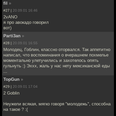
fil
»
#27 |
20.09.01 16:46
2vANO
я про авокадо говорил
вот)
Parti3an
»
#28 |
20.09.01 16:55
Молодец, Гоблин, классно оторвался. Так аппетитно
написал, что воспоминания о вчерашнем похмелье
моментально улетучились и захотелось опять
гульнуть :) Эххх, жаль у нас нету мексиканской еды
...
TopGun
»
#29 |
20.09.01 17:04
2 Goblin
Неужели всякая, мягко говоря "молодежь", способна
на такое ? :(