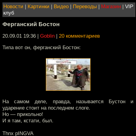
Новости
|
Картинки
|
Видео
|
Переводы
|
Магазин
|
VIP
клуб
Ферганский Бостон
20.09.01 19:36
|
Goblin
|
20 комментариев
Типа вот он, ферганский Бостон:
На самом деле, правда, называется Бустон и
ударение стоит на последнем слоге.
Но — прикольно!
И я там, кстати, был.
Thnx pINGVA