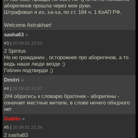
аборигенов прошла через мои руки.
Штрафовал я их, ха-ха, по ст. 184 ч. 1 КоАП РФ.
Welcome Astrakhan!
sasha63
»
#3 |
20.09.01 20:53
2 Spiritus
Но но гражданин , осторожнее про аборигенов, а то
ведь наши люди везде :)
Гоблин подтверди ;)
Dmitri
»
#4 |
20.09.01 21:57
2#4 обратись к словарю браточек - аборигены -
означает местные жители, в слове ничего обидного
нет
Goblin
»
#5 |
20.09.01 22:34
2 sasha63