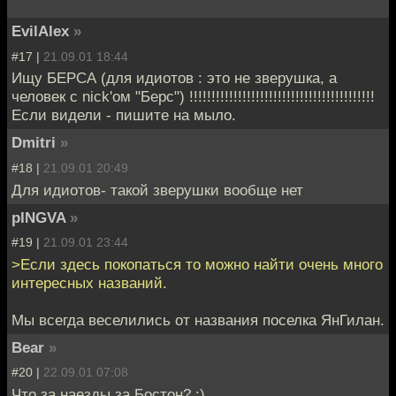
EvilAlex
»
#17 |
21.09.01 18:44
Ищу БЕРСА (для идиотов : это не зверушка, а
человек с nick'ом "Берс") !!!!!!!!!!!!!!!!!!!!!!!!!!!!!!!!!!!!!!!!!!
Если видели - пишите на мыло.
Dmitri
»
#18 |
21.09.01 20:49
Для идиотов- такой зверушки вообще нет
pINGVA
»
#19 |
21.09.01 23:44
>Если здесь покопаться то можно найти очень много
интересных названий.
Мы всегда веселились от названия поселка ЯнГилан.
Bear
»
#20 |
22.09.01 07:08
Что за наезды за Бостон? :)