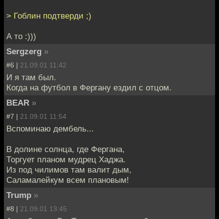
> Гоблин подтверди ;)
А то :)))
Sergzerg
»
#6 |
21.09.01 11:42
И я там был.
Когда на футбол в Фергану ездил с отцом.
BEAR
»
#7 |
21.09.01 11:54
Вспоминаю дембель...
В долине солнца, где Фергана,
Торгует планом мудрец Хаджа.
Из под чилимов там валит дым,
Саламалейкум всем плановым!
Trump
»
#8 |
21.09.01 13:45