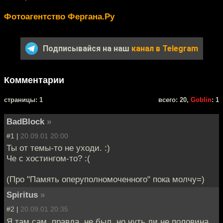
Фотоагентство Фергана.Ру
Подписывайся на наш
канал в Telegram
Комментарии
cтраницы: 1
всего: 20,
Goblin
: 1
BadBlock
»
#1 |
20.09.01 20:00
Ты от темы-то не уходи. :)
Че с хостингом-то? :(
(Про "Память оперуполномоченного" пока молчу=)
Spiritus
»
#2 |
20.09.01 20:35
Я там сам, правда, не был, но чуть ли не половина