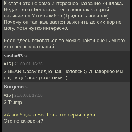
К стати это не само интересное название кишлака.
Недалеко от Бешарыка, есть кишлак который
называется Уттиззомбор (Тридцать носилок).
Почему он так называется выяснить до сих пор не
могу, хотя жутко интересно.
Если здесь покопаться то можно найти очень много
интересных названий.
sasha63
»
#15 |
21.09.01 16:26
2 BEAR Сразу видно наш человек :) И наверное мы
еще в добавок ровесники :)
Surgeon
»
#16 |
21.09.01 17:18
2 Trump
>А вообще-то БосТон - это серая шуба.
Это по каковски?