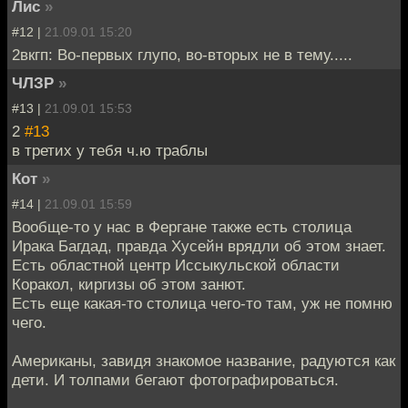
Лис
»
#12 |
21.09.01 15:20
2вкгп: Во-первых глупо, во-вторых не в тему.....
ЧЛЗР
»
#13 |
21.09.01 15:53
2
#13
в третих у тебя ч.ю траблы
Кот
»
#14 |
21.09.01 15:59
Вообще-то у нас в Фергане также есть столица
Ирака Багдад, правда Хусейн врядли об этом знает.
Есть областной центр Иссыкульской области
Коракол, киргизы об этом занют.
Есть еще какая-то столица чего-то там, уж не помню
чего.
Американы, завидя знакомое название, радуются как
дети. И толпами бегают фотографироваться.