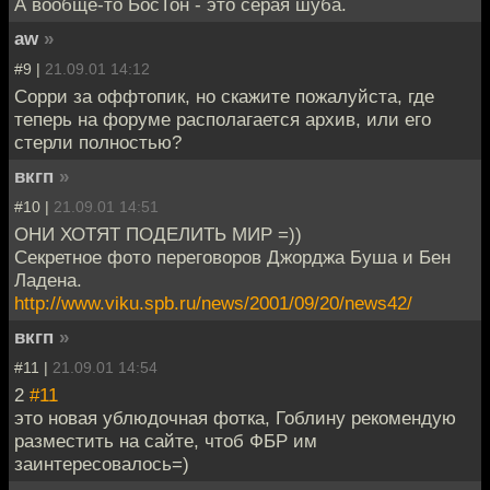
А вообще-то БосТон - это серая шуба.
aw
»
#9 |
21.09.01 14:12
Сорри за оффтопик, но скажите пожалуйста, где
теперь на форуме располагается архив, или его
стерли полностью?
вкгп
»
#10 |
21.09.01 14:51
ОНИ ХОТЯТ ПОДЕЛИТЬ МИР =))
Cекретное фото переговоров Джорджа Буша и Бен
Ладена.
http://www.viku.spb.ru/news/2001/09/20/news42/
вкгп
»
#11 |
21.09.01 14:54
2
#11
это новая ублюдочная фотка, Гоблину рекомендую
разместить на сайте, чтоб ФБР им
заинтересовалось=)