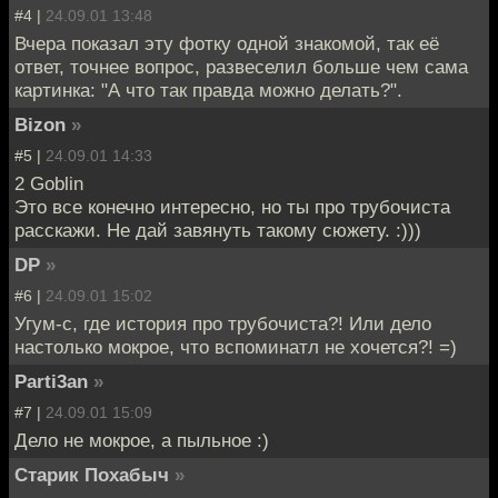
#4 |
24.09.01 13:48
Вчера показал эту фотку одной знакомой, так её
ответ, точнее вопрос, развеселил больше чем сама
картинка: "А что так правда можно делать?".
Bizon
»
#5 |
24.09.01 14:33
2 Goblin
Это все конечно интересно, но ты про трубочиста
расскажи. Не дай завянуть такому сюжету. :)))
DP
»
#6 |
24.09.01 15:02
Угум-с, где история про трубочиста?! Или дело
настолько мокрое, что вспоминатл не хочется?! =)
Parti3an
»
#7 |
24.09.01 15:09
Дело не мокрое, а пыльное :)
Старик Похабыч
»