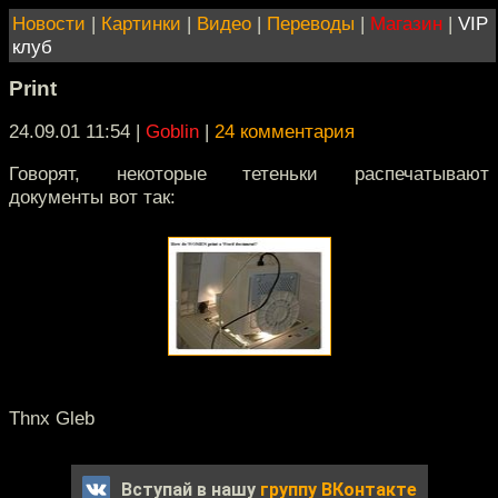
Новости
|
Картинки
|
Видео
|
Переводы
|
Магазин
|
VIP
клуб
Print
24.09.01 11:54
|
Goblin
|
24 комментария
Говорят, некоторые тетеньки распечатывают
документы вот так:
Thnx Gleb
Вступай в нашу
группу ВКонтакте