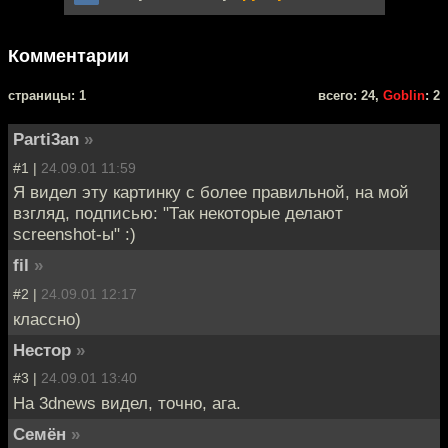
Комментарии
cтраницы: 1
всего: 24,
Goblin
: 2
Parti3an
»
#1 |
24.09.01 11:59
Я видел эту картинку с более правильной, на мой
взгляд, подписью: "Так некоторые делают
screenshot-ы" :)
fil
»
#2 |
24.09.01 12:17
классно)
Нестор
»
#3 |
24.09.01 13:40
На 3dnews видел, точно, ага.
Семён
»