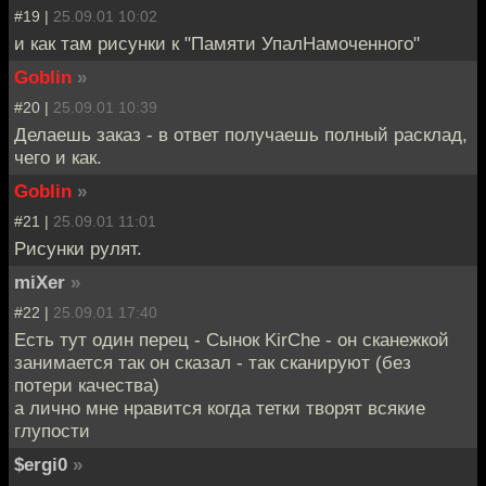
#19 |
25.09.01 10:02
и как там рисунки к "Памяти УпалНамоченного"
Goblin
»
#20 |
25.09.01 10:39
Делаешь заказ - в ответ получаешь полный расклад,
чего и как.
Goblin
»
#21 |
25.09.01 11:01
Рисунки рулят.
miXer
»
#22 |
25.09.01 17:40
Есть тут один перец - Сынок KirChe - он сканежкой
занимается так он сказал - так сканируют (без
потери качества)
а лично мне нравится когда тетки творят всякие
глупости
$ergi0
»