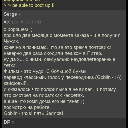
> > be able to boot up !!
Serge
»
#10 |
24.09.01 16:41
о хорошем ;)
прошло два месяца с момента заказа - и я получил
Чужих.
конечно я понимаю, что за это время почтовики
наверно два раза сходили пешком в Питер.
ну да х... с ними. сексуально неудовлетворенные
тетки.
Фильм - это Чудо. С большой буквы.
перевод классный. голос у переводчика (Goblin - :-))
кайфовый.
и оказалось что полфильма я не видел. ;( потому
что смотрел на пиратских кассетах.
а ещё что комп дома его не тянет. ;(
посмотрю на работе!
Goblin - tnxs! пять баллов!
DP
»