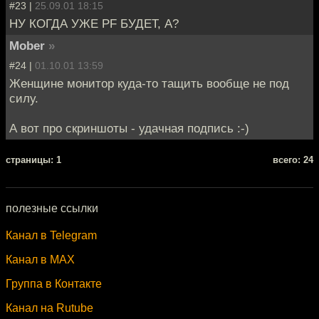
#23 |
25.09.01 18:15
НУ КОГДА УЖЕ PF БУДЕТ, А?
Mober
»
#24 |
01.10.01 13:59
Женщине монитор куда-то тащить вообще не под
cилу.
А вот про скриншоты - удачная подпись :-)
cтраницы: 1
всего: 24
полезные ссылки
Канал в Telegram
Канал в MAX
Группа в Контакте
Канал на Rutube