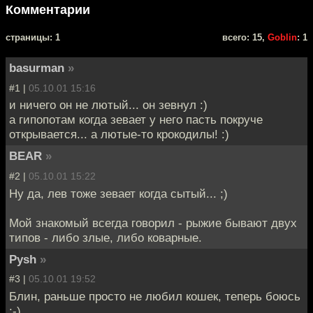
Комментарии
cтраницы: 1
всего: 15,
Goblin
: 1
basurman
»
#1 |
05.10.01 15:16
и ничего он не лютый... он зевнул :)
а гипопотам когда зевает у него пасть покруче
открывается... а лютые-то крокодилы! :)
BEAR
»
#2 |
05.10.01 15:22
Ну да, лев тоже зевает когда сытый... ;)
Мой знакомый всегда говорил - рыжие бывают двух
типов - либо злые, либо коварные.
Pysh
»
#3 |
05.10.01 19:52
Блин, раньше просто не любил кошек, теперь боюсь
:-)