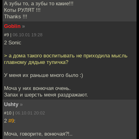
А зубы то, а зубы то какие!!!
Коты РУЛЯТ !!!
Thanks !!!
Goblin
»
#9 |
06.10.01 19:28
2 Sonic
> а дома такого воспитывать не приходила мысль
главному дядьке тупичка?
У меня их раньше много было :)
Моча у них вонючая очень.
Запах и шерсть меня раздражают.
Ushty
»
#10 |
06.10.01 20:02
2
#9
:
Моча, говорите, вонючая?!..