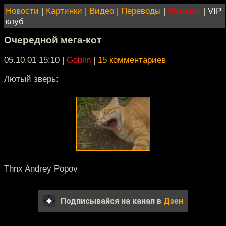
Новости
|
Картинки
|
Видео
|
Переводы
|
Магазин
|
VIP
клуб
Очередной мега-кот
05.10.01 15:10
|
Goblin
|
15 комментариев
Лютый зверь:
Thnx Andrey Popov
Подписывайся на канал в
Дзен