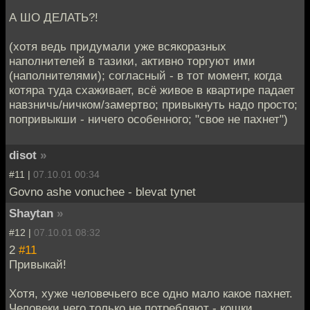
А ШО ДЕЛАТЬ?!
(хотя ведь придумали уже всякоразных
наполнителей в тазики, активно торгуют ими
(наполнителями); согласный - в тот момент, когда
котяра туда схаживает, всё живое в квартире падает
навзничь/ничком/замертво; привыкнуть надо просто;
попривыкши - ничего особенного; "свое не пахнет")
disot
»
#11 |
07.10.01 00:34
Govno ashe vonuchee - blevat tynet
Shaytan
»
#12 |
07.10.01 08:32
2
#11
Привыкай!
Хотя, хуже человечьего все одно мало какое пахнет.
Человеки чего только не потребляют - кошки