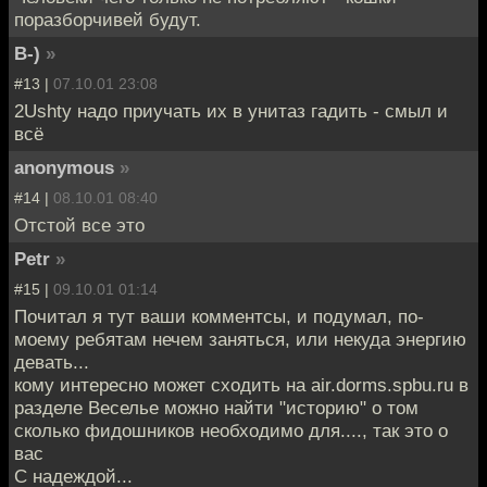
поразборчивей будут.
B-)
»
#13 |
07.10.01 23:08
2Ushty надо приучать их в унитаз гадить - смыл и
всё
anonymous
»
#14 |
08.10.01 08:40
Отстой все это
Petr
»
#15 |
09.10.01 01:14
Почитал я тут ваши комментсы, и подумал, по-
моему ребятам нечем заняться, или некуда энергию
девать...
кому интересно может сходить на air.dorms.spbu.ru в
разделе Веселье можно найти "историю" о том
сколько фидошников необходимо для...., так это о
вас
С надеждой...