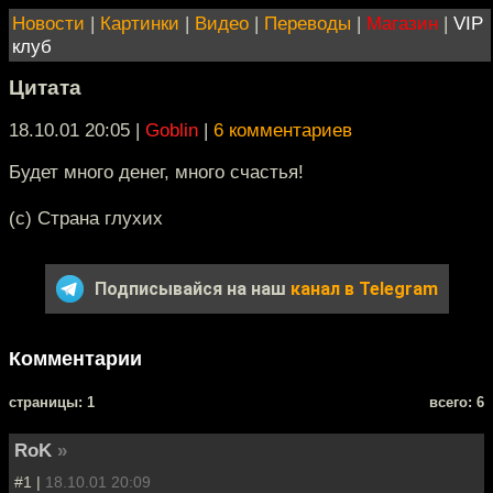
Новости
|
Картинки
|
Видео
|
Переводы
|
Магазин
|
VIP
клуб
Цитата
18.10.01 20:05
|
Goblin
|
6 комментариев
Будет много денег, много счастья!
(с) Страна глухих
Подписывайся на наш
канал в Telegram
Комментарии
cтраницы: 1
всего: 6
RoK
»
#1 |
18.10.01 20:09