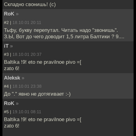
Складно свонишь! (с)
RoK
»
#2 |
18.10.01 20:11
Тьфу, букву перепутал. Читать надо "звонишь".
З.Ы, Вот до чего доводит 1,5 литра Балтики ? 9....
iT
»
#3 |
18.10.01 20:37
Baltika !9! eto ne pravilnoe pivo =[
zato 6!
Aleksk
»
#4 |
18.10.01 23:38
До "." явно не дотягивает :-)
RoK
»
#5 |
19.10.01 08:11
Baltika !9! eto ne pravilnoe pivo =[
zato 6!