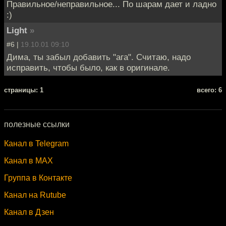
Правильное/неправильное... По шарам дает и ладно
:)
Light
»
#6 |
19.10.01 09:10
Дима, ты забыл добавить "ага". Считаю, надо
исправить, чтобы было, как в оригинале.
cтраницы: 1
всего: 6
полезные ссылки
Канал в Telegram
Канал в MAX
Группа в Контакте
Канал на Rutube
Канал в Дзен