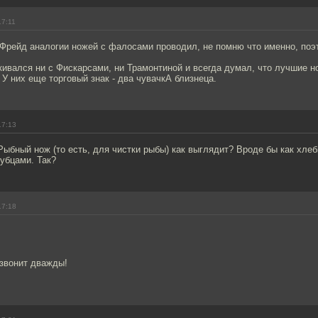
17:11
 Фрейд аналогии ножей с фалосами проводил, не помню что именно, поэ
лкивался ни с Фискарсами, ни Трамонтиной и всегда думал, что лучшие н
. У них еще торговый знак - два чувачкА близнеца.
17:13
Рыбный нож (то есть, для чистки рыбы) как выглядит? Вроде бы как хлеб
убцами. Так?
17:18
 звонит дважды!