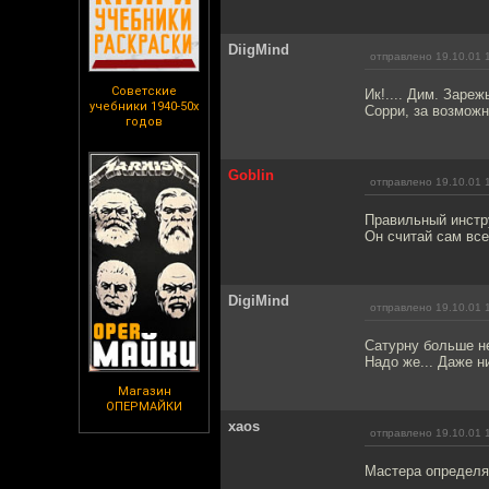
DiigMind
отправлено 19.10.01 
Советские
Ик!.... Дим. Заре
учебники 1940-50х
Сорри, за возможны
годов
Goblin
отправлено 19.10.01 
Правильный инстру
Он считай сам все
DigiMind
отправлено 19.10.01 
Сатурну больше не
Надо же... Даже н
Магазин
ОПЕРМАЙКИ
xaos
отправлено 19.10.01 
Мастера определяе