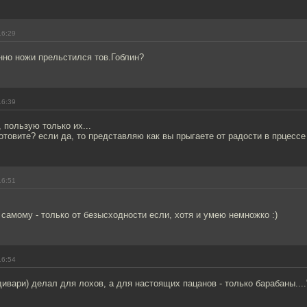
16:29
нно ножи прельстился тов.Гоблин?
16:39
о, пользую только их...
товите? если да, то представляю как вы прыгаете от радости в прцессе ш
16:51
а самому - только от безысходности если, хотя и умею немножко :)
16:54
ивари) делал для лохов, а для настоящих пацанов - только барабаны...." -