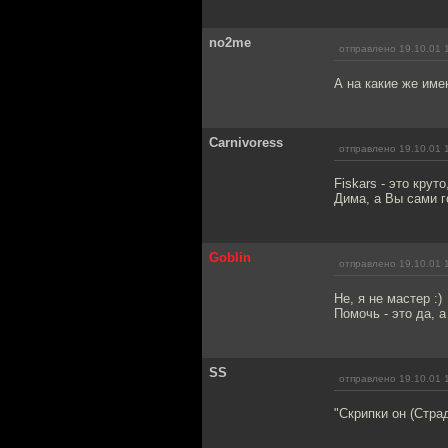
no2me
отправлено 19.10.01 
А на какие же име
Carnivoress
отправлено 19.10.01 
Fiskars - это крут
Дима, а Вы сами го
Goblin
отправлено 19.10.01 
Не, я не мастер :)
Помочь - это да, 
SS
отправлено 19.10.01 
"Скрипки он (Страд