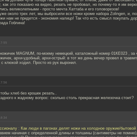
 как это показано на видео, резать не пробовал, но почему-то я им верю 
ись великолепными - просто мечта Хаттаба и его головорезов!
уже около трех лет, мы выбросили все ножи кроме набора Zolingen, и, 
ожи нам не придется - экономия налицо! Так что есть смысл покупать дор
рада Гоблина!
17:55
е ножичек MAGNUM, по-моему немецкий, каталожный номер 01КЕ023 , за 
ожичек, архи-удобный, архи-острый: в тот же день вечер провел в травмп
и с клюкой ходил. Просто из рук выронил.
17:56
чтобы хлеб без крошек резать..
т жадного к жадному вопрос: сколько столь прекрасная железочка стоит?
18:34
ссионалу : Как люди в пагонах делят ножи на холодное оружие/бытовой
 лезвием начиная с определенной длины и толшины (сантиметры не помню),