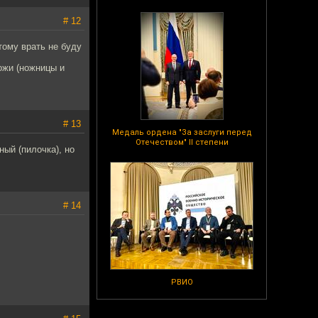
# 12
тому врать не буду
ожи (ножницы и
# 13
Медаль ордена "За заслуги перед
Отечеством" II степени
ный (пилочка), но
# 14
РВИО