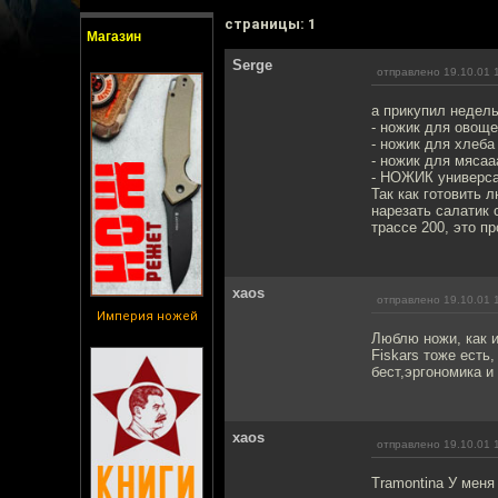
cтраницы: 1
Магазин
Serge
отправлено 19.10.01 
а прикупил недель
- ножик для овощ
- ножик для хлеба
- ножик для мясаа
- НОЖИК универса
Так как готовить 
нарезать салатик 
трассе 200, это пр
xaos
отправлено 19.10.01 
Империя ножей
Люблю ножи, как и
Fiskars тоже есть,
бест,эргономика и
xaos
отправлено 19.10.01 
Tramontina У меня