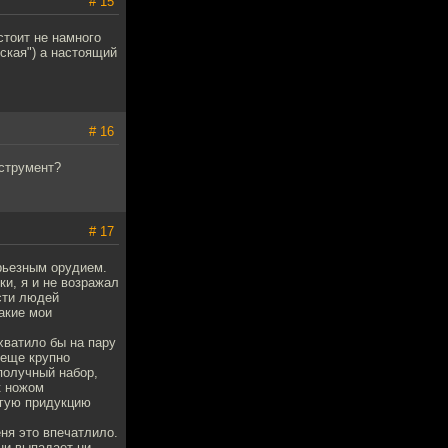
# 15
 стоит не намного
йская") а настоящий
# 16
нструмент?
# 17
ерьезным орудием.
ки, я и не возражал
ости людей
акие мои
хватило бы на пару
 еще крупно
получный набор,
к ножом
угую придукцию
ня это впечатлило.
ни выпадает ни