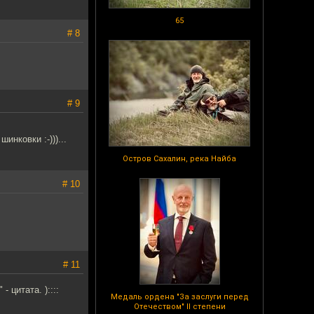
65
# 8
# 9
инковки :-)))...
Остров Сахалин, река Найба
# 10
# 11
 цитата. )::::
Медаль ордена "За заслуги перед
Отечеством" II степени