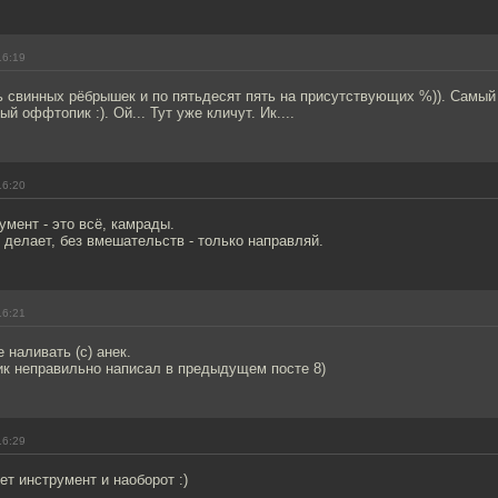
16:19
жь свинных рёбрышек и по пятьдесят пять на присутствующих %)). Самый 
й оффтопик :). Ой... Тут уже кличут. Ик....
16:20
мент - это всё, камрады.
 делает, без вмешательств - только направляй.
16:21
 наливать (с) анек.
ик неправильно написал в предыдущем посте 8)
16:29
т инструмент и наоборот :)