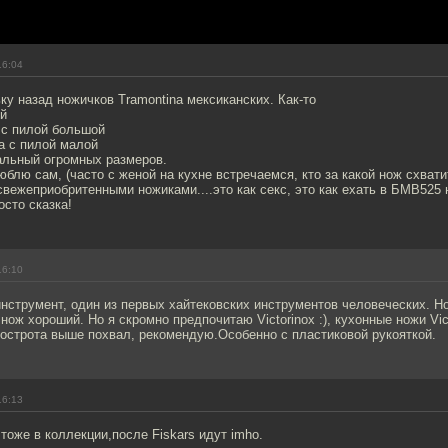
16:04
ку назад ножичков Tramontina мексиканских. Как-то
ей
 с пилой большой
а с пилой малой
льный огромных размеров.
люблю сам, (часто с женой на кухне встречаемся, кто за какой нож схват
свежеприобритенными ножиками....это как секс, это как ехать в БМВ525 
осто сказка!
16:10
нструмент, один из первых хайтековских инструментов человеческих. Н
 нож хороший. Но я скромно предпочитаю Victorinox :), кухонные ножи Vic
 острота выше похвал, рекомендую.Особенно с пластиковой рукояткой.
16:13
 тоже в коллекции,после Fiskars идут imho.