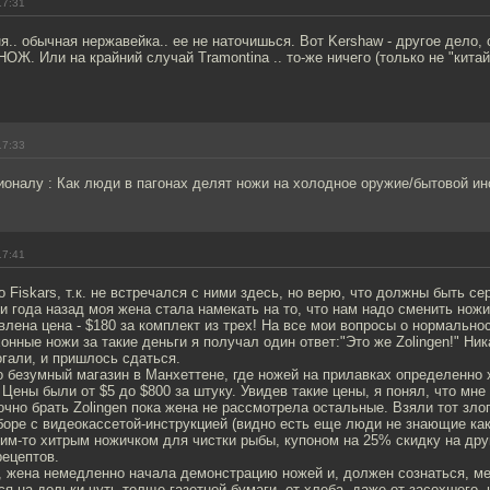
17:31
гня.. обычная нержавейка.. ее не наточишься. Вот Kershaw - другое дело,
 НОЖ. Или на крайний случай Tramontina .. то-же ничего (только не "кита
17:33
оналу : Как люди в пагонах делят ножи на холодное оружие/бытовой и
17:41
о Fiskars, т.к. не встречался с ними здесь, но верю, что должны быть с
и года назад моя жена стала намекать на то, что нам надо сменить ножи
влена цена - $180 за комплект из трех! На все мои вопросы о нормальн
нные ножи за такие деньги я получал один ответ:"Это же Zolingen!" Ник
гали, и пришлось сдаться.
о безумный магазин в Манхеттене, где ножей на прилавках определенно 
 Цены были от $5 до $800 за штуку. Увидев такие цены, я понял, что мне
очно брать Zolingen пока жена не рассмотрела остальные. Взяли тот зло
боре с видеокассетой-инструкцией (видно есть еще люди не знающие ка
ким-то хитрым ножичком для чистки рыбы, купоном на 25% скидку на др
рецептов.
, жена немедленно начала демонстрацию ножей и, должен сознаться, ме
я на дольки чуть толще газетной бумаги, от хлеба, даже от засохшего, 