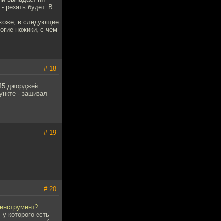
- резать будет. В
похоже, в следующие
огие ножики, с чем
# 18
45 джорджей.
ункте - зашивал
# 19
# 20
 инструмент?
 у которого есть