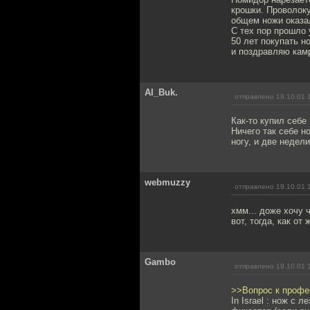
крошки. Проволоку,
общем ножи оказал
С тех пор прошло 
50 лет покупать н
и поздравляю кам
Al_Buk.
отправлено 19.10.01 
Как-то купил себ
Ничего так себе н
ногу, и две недел
webmuzzy
отправлено 19.10.01 
хмм... доже хочу 
вот, тогда, как о
Gambo
отправлено 19.10.01 
>>Вопрос к профе
In Israel : нож с