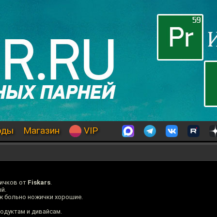
оды
Магазин
VIP
жичков от
Fiskars
.
й.
уж больно ножички хорошие.
одуктам и дивайсам.