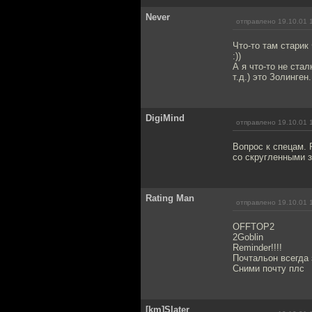
Never
отправлено 19.10.01 
Что-то там старик
:))
А я что-то не ста
т.д.) это Золинген
DigiMind
отправлено 19.10.01 
Вопрос к спецам. 
со скругленными з
Rating Man
отправлено 19.10.01 
OFFTOP2
2Goblin
Reminder!!!!
Почтальон всегда
Сними почту плс
[km]Slater