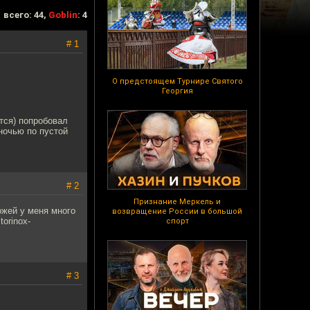
всего: 44,
Goblin
: 4
# 1
О предстоящем Турнире Святого
Георгия
ится) попробовал
ночью по пустой
# 2
Признание Меркель и
ожей у меня много
возвращение России в большой
torinox-
спорт
# 3