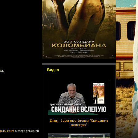
Видео
ба.
Дядя Вова про фильм "Свидание
вслепую"
дать сайт
в megagroup.ru