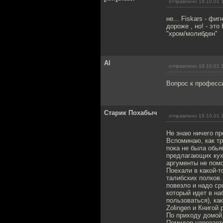
отправлено 19.10.01 
не... Fiskars - фи
дороже , но! - это
"хром/молибден"
Al
отправлено 19.10.01 
Вопрос к професси
Старик Похабыч
отправлено 19.10.01 
Не знаю ничего пр
Вспоминаю, как тр
пока не была обья
предлагающих кухо
аргументы не помо
Поехали в какой-т
талибских полков.
повезло и надо ср
который идет в на
пользоваться), ка
Zolingen и Книгой 
По приходу домой
Помидор нарезаетс