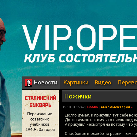
Картинки
Видео
Перев
Новости
Ножички
19.10.01 15:42 |
Goblin
|
44 комментария
»
Долго думал, и прикупил тут себе но
Долго думал потому, что очень жадны
А прикупил несмотря на потому, что 
Опробовал в резьбе по различным пр