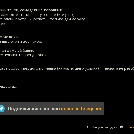
ский такой, самодельно-кованный.
лином металла, точу его сам (искусно).
е очень вострый, режет — только дай дорогу.
ями.
ские ножи.
ачиваются и все такое.
ся даже об банки.
ке нуждаются регулярной.
баса особо твердого копчения (ни малейшего усилия) — песня, а не резь
радостях.
Подписывайся на наш
канал в Telegram
Goblin рекомендует
соз