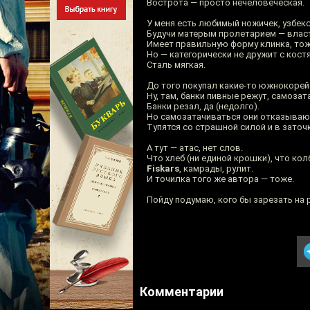
Вострота — просто нечеловеческая.
У меня есть любимый ножичек, узбек
Будучи матерым пролетарием — власте
Имеет правильную форму клинка, тож
Но — категорически не дружит с кост
Сталь мягкая.
До того покупал какие-то южнокорей
Ну, там, банки пивные режут, самозат
Банки резал, да (недолго).
Но самозатачиваться они отказывают
Тупятся со страшной силой и в заточ
А тут — атас, нет слов.
Что хлеб (ни единой крошки), что кол
Fiskars
, камрады, рулит.
И точилка того же автора — тоже.
Пойду подумаю, кого бы зарезать на 
Комментарии