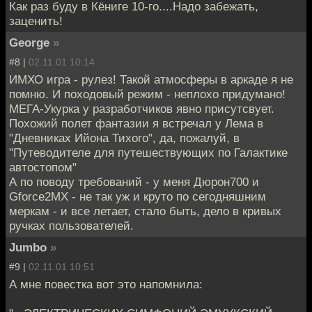
Как раз буду в Кёниге 10-го....Надо забежать,
заценить!
George
»
#8 |
02.11.01 10:14
ИМХО игра - рулез! Такой атмосферы в аркаде я не
помню. И походовый режим - неплохо придумано!
МЕГА-Укурка у разработчиков явно присутсвует.
Похожий полет фантазии я встречал у Лема в
"Дневниках Ийона Тихого", да, пожалуй, в
"Путеводителе для путешествующих по Галактике
автостопом"
А по поводу требований - у меня Дюрон700 и
Gforce2MX - не так уж и круто по сегодняшним
меркам - и все летает, стало быть, дело в кривых
ручках пользователей.
Jumbo
»
#9 |
02.11.01 10:51
А мне повестка вот это напомнила: