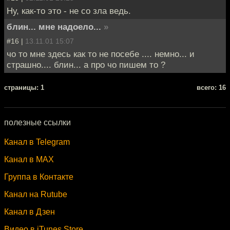
Ну, как-то это - не со зла ведь.
блин... мне надоело...
»
#16 |
13.11.01 15:07
чо то мне здесь как то не посебе .... немно... и
страшно.... блин... а про чо пишем то ?
cтраницы: 1
всего: 16
полезные ссылки
Канал в Telegram
Канал в MAX
Группа в Контакте
Канал на Rutube
Канал в Дзен
Видео в iTunes Store