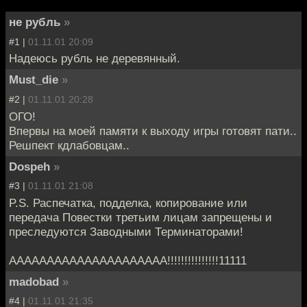
не рубль
»
#1 |
01.11.01 20:09
Надеюсь рубль не деревянный.
Must_die
»
#2 |
01.11.01 20:28
ОГО!
Впервы на моей памяти к выходу игры готовят пати..
Решпект кдлабовцам..
Dospeh
»
#3 |
01.11.01 21:08
P.S. Распечатка, подделка, копирование или
передача Повестки третьим лицам запрещены и
преследуются Заводными Терминаторами!
AAAAAAAAAAAAAAAAAAAAA!!!!!!!!!!!!!!!11111
madobad
»
#4 |
01.11.01 21:35