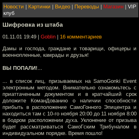
Новости
|
Картинки
|
Видео
|
Переводы
|
Магазин
|
VIP
клуб
Шифровка из штаба
01.11.01 19:49
|
Goblin
|
16 комментариев
Дамы и господа, граждане и товарищи, офицеры и
военнопленные, камрады и друзья!
ВЫ ПОПАЛИ!
...
... в список лиц, призываемых на SamoGonki Event
электронным методом. Внимательно ознакомьтесь с
приаттаченным документом и в кратчайший срок
доложите КоманДованию о наличии способности
прибыть в расположение СамоГонного Эпицентра и
находиться там с 10-го ноября 20:00 до 11 ноября 8:00
в бодром расположении духа. Уклонение от призыва
будет рассматриваться СамоГским Трибуналом в
индивидуальном порядке. Время пошло!