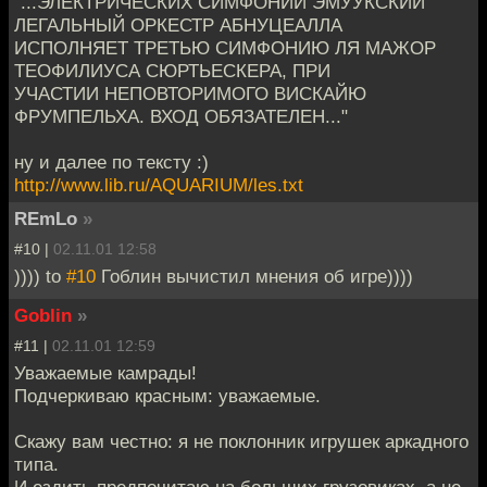
"...ЭЛЕКТРИЧЕСКИХ СИМФОНИЙ ЭМУУКСКИЙ
ЛЕГАЛЬНЫЙ ОРКЕСТР АБНУЦЕАЛЛА
ИСПОЛНЯЕТ ТРЕТЬЮ СИМФОНИЮ ЛЯ МАЖОР
ТЕОФИЛИУСА СЮРТЬЕСКЕРА, ПРИ
УЧАСТИИ НЕПОВТОРИМОГО ВИСКАЙЮ
ФРУМПЕЛЬХА. ВХОД ОБЯЗАТЕЛЕН..."
ну и далее по тексту :)
http://www.lib.ru/AQUARIUM/les.txt
REmLo
»
#10 |
02.11.01 12:58
)))) to
#10
Гоблин вычистил мнения об игре))))
Goblin
»
#11 |
02.11.01 12:59
Уважаемые камрады!
Подчеркиваю красным: уважаемые.
Скажу вам честно: я не поклонник игрушек аркадного
типа.
И ездить предпочитаю на больших грузовиках, а не