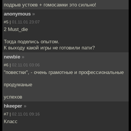
подрыв устоев + гомосамки это сильно!
anonymous
»
#5 |
01.11.01 23:07
2 Must_die
Тогда поделись опытом.
К выходу какой игры не готовили пати?
newbie
»
#6 |
02.11.01 03:06
"повестки", - очень грамотные и профессиональные
продуманые
успехов
hkeeper
»
#7 |
02.11.01 09:16
Класс