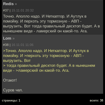
Redis
»
#37 |
15.11.01 20:32
Точно. Аполло надо. И Неткаптор. И Аутлук в
помойку. И перхоть эту тормозную - АВП -
выгрузить. Вот тогда правильный десктоп будет. А в
нынешнем виде - ламерский он какой-то. Ага.
Lom
»
#38 |
16.11.01 11:06
>Точно. Аполло надо. И Неткаптор. И Аутлук в
помойку. И >перхоть эту тормозную - АВП -
выгрузить. Вот
> тогда правильный десктоп будет. А в нынешнем
виде - >ламерский он какой-то. Ага.
Отакот!
Суров чел.
cтраницы: 1
всего: 38