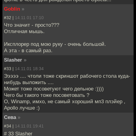
Goblin
»
#32 |
14.11.01 17:10
Что значит - просто???
Отличная мышь.
Иксплорер под мою руку - очень большой.
А эта - в самый раз.
Slasher
»
#33 |
14.11.01 18:34
Эээээ .... чтоли тоже скриншот рабочего стола куда-
нибудь выложить ....
Может тоже посоветуют чего дельное :))))
Чего бы такого тоже посоветовать ?
О, Winamp, имхо, не самый хороший мп3 плэйер ,
Apollo лучше :)
Сева
»
#34 |
14.11.01 19:41
# 33 Slasher