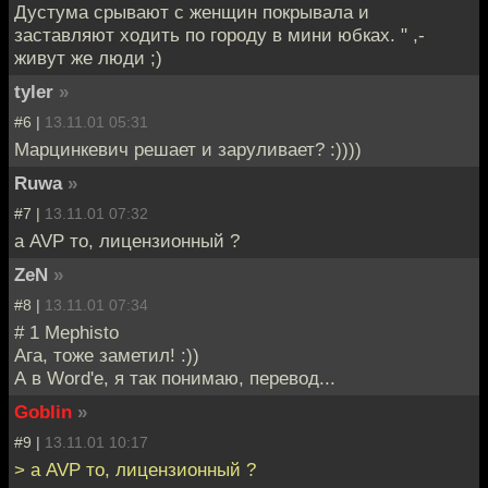
Дустума срывают с женщин покрывала и
заставляют ходить по городу в мини юбках. " ,-
живут же люди ;)
tyler
»
#6 |
13.11.01 05:31
Марцинкевич решает и заруливает? :))))
Ruwa
»
#7 |
13.11.01 07:32
а AVP то, лицензионный ?
ZeN
»
#8 |
13.11.01 07:34
# 1 Mephisto
Ага, тоже заметил! :))
А в Word'е, я так понимаю, перевод...
Goblin
»
#9 |
13.11.01 10:17
> а AVP то, лицензионный ?