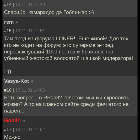
#14 |
13.11.01 12:48
Спасибо, камарадос дэ Гоблин'ас :-)
rem
»
#15 |
13.11.01 12:51
Там тред из форума LONER!! Еще живой! Для тех
кто не ходит на форум: это супер-мега-тред,
перескакнувший 1000 постов и безжалостно
убиенный жестокой волосатой шашкой модератора!
:-))
Vasya-Kot
»
#16 |
13.11.01 14:06
Есть вопрос - в RPad32 колесом мышки скроллить
можно? А то на главном сайте среди фич этого не
нашёл...
Goblin
»
#17 |
13.11.01 14:54
Можно.