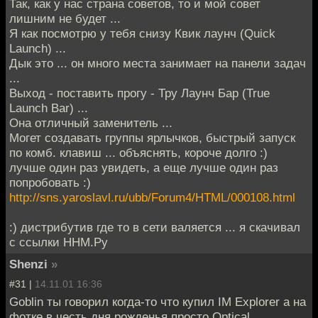
Так, как у нас страна советов, то и мой совет
лишним не будет ...
Я как посмотрю у тебя снизу Квик лаунч (Quick
Launch) ...
Дык это ... он много места занимает на панели задач
...
Выход - поставить прогу - Тру Лаунч Бар (True
Launch Bar) ...
Она отличный заменитель ...
Могет создавать группы ярлычков, быстрый запуск
по комб. клавиш ... объяснять, короче долго :)
лучше один раз увидеть, а еще лучше один раз
попробовать :)
http://sns.yaroslavl.ru/ubb/Forum4/HTML/000108.html
:) дистрибутив где то в сети валяется ... я скачивал
с ссылки ННМ.Ру
Shenzi
»
#31 |
14.11.01 16:36
Goblin ты говорил когда-то что купил IM Explorer а на
фотке в честь дня рожденья просто Optical...