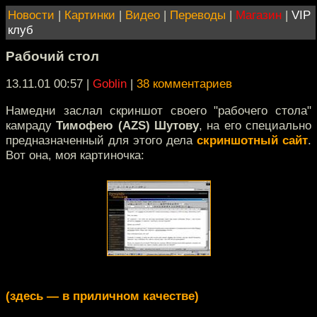
Новости
|
Картинки
|
Видео
|
Переводы
|
Магазин
|
VIP
клуб
Рабочий стол
13.11.01 00:57
|
Goblin
|
38 комментариев
Намедни заслал скриншот своего "рабочего стола"
камраду
Тимофею (AZS) Шутову
, на его специально
предназначенный для этого дела
скриншотный сайт
.
Вот она, моя картиночка:
(здесь — в приличном качестве)