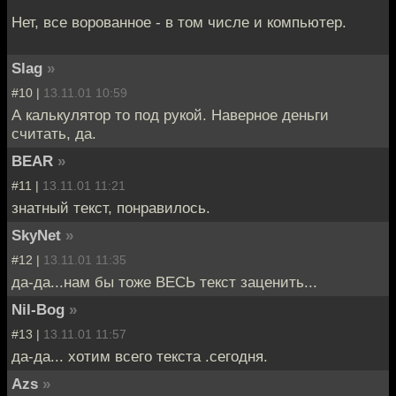
Нет, все ворованное - в том числе и компьютер.
Slag
»
#10 |
13.11.01 10:59
А калькулятор то под рукой. Наверное деньги
считать, да.
BEAR
»
#11 |
13.11.01 11:21
знатный текст, понравилось.
SkyNet
»
#12 |
13.11.01 11:35
да-да...нам бы тоже ВЕСЬ текст заценить...
Nil-Bog
»
#13 |
13.11.01 11:57
да-да... хотим всего текста .сегодня.
Azs
»