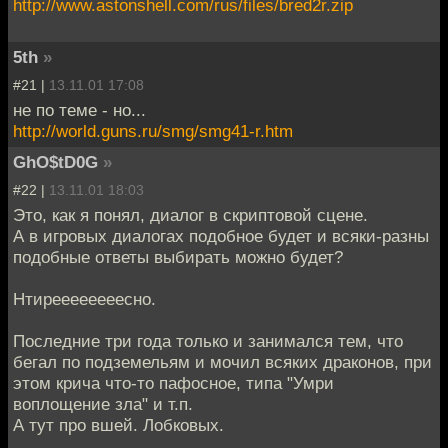
http://www.astonshell.com/rus/files/bred2r.zip
5th
»
#21 |
13.11.01 17:08
не по теме - но...
http://world.guns.ru/smg/smg41-r.htm
GhO$tD0G
»
#22 |
13.11.01 18:03
Это, как я понял, диалог в скриптовой сцене.
А в игровых диалогах подобное будет и всяки-разны
подобные ответы выбирать можно будет?
Нтиреееееееесно.
Последние три года только и занимался тем, что
бегал по подземельям и мочил всяких драконов, при
этом крича что-то пафосное, типа "Умри
воплощение зла" и т.п.
А тут про вшей. Лобковых.