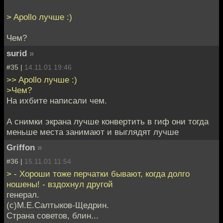
> Apollo лучше :)
Чем?
surid
»
#35 |
14.11.01 19:46
>> Apollo лучше :)
>Чем?
На ихбите написали чем.
А снимки экрана лучше конвертить в гиф они тогда
меньше места занимают и выглядят лучше
Griffon
»
#36 |
15.11.01 11:54
> - Хороши тоже перчатки бывают, когда долго
ношены! - вздохнул другой
генерал.
(с)М.Е.Салтыков-Щедрин.
Страна советов, блин...