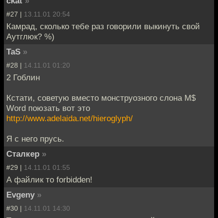
ckat
»
#27 |
13.11.01 20:54
Камрад, сколько тебе раз говорили выкинуть свой
Аутглюк? %)
TaS
»
#28 |
14.11.01 01:20
2 Гоблин
Кстати, советую вместо монструозного слона M$
Word поюзать вот это
http://www.adelaida.net/hieroglyph/
Я с него прусь.
Cталкер
»
#29 |
14.11.01 01:55
А файлик то forbidden!
Evgeny
»
#30 |
14.11.01 14:30