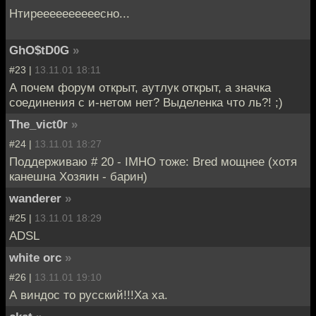
Нтиреееееееееесно...
GhO$tD0G
»
#23 |
13.11.01 18:11
А почем форум открыт, аутлук открыт, а значка
соединения с и-нетом нет? Выделенка что ль?! ;)
The_vict0r
»
#24 |
13.11.01 18:27
Поддерживаю # 20 - IMHO тоже: Bred мощнее (хотя
канешна Хозяин - барин)
wanderer
»
#25 |
13.11.01 18:29
ADSL
white orc
»
#26 |
13.11.01 19:10
А виндос то русский!!!Ха ха.