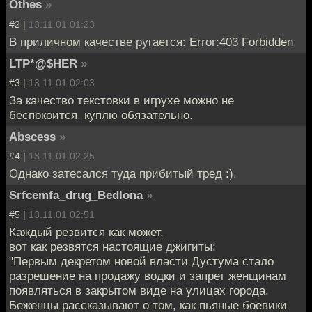
Othes
»
#2 |
13.11.01 01:23
В приличном качестве ругается: Error:403 Forbidden
LTP*@$HER
»
#3 |
13.11.01 02:03
За качество текстовки в игрухе можно не
беспокоится, куплю обязательно.
Abscess
»
#4 |
13.11.01 02:25
Однако затесался туда прибитый тред :).
Srfcemfa_drug_Bedlona
»
#5 |
13.11.01 02:51
Каждый резвится как может,
вот как резвятся настоящие джигиты:
"Первым декретом новой власти Дустума стало
разрешение на продажу водки и запрет женщинам
появляться в закрытом виде на улицах города.
Беженцы рассказывают о том, как пьяные боевики