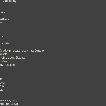
 ту сторону
тая,
:
дная, -
от.
лёт:
 зовёт.
й обоим Беда грозит за бедою,
тобою
ной умрёт. Вариант:
тобою
ть возьмёт.
ею,
мею,
ею,
д.
изни каждый,
тишь однажды.