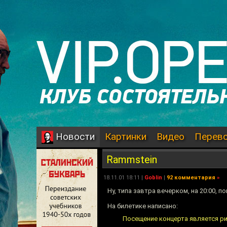
Картинки
Видео
Перев
Новости
Rammstein
18.11.01 18:11 |
Goblin
|
92 комментария
»
Ну, типа завтра вечерком, на 20:00, п
На билетике написано:
Посещение концерта является ри