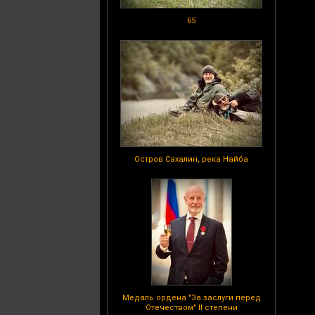
65
Остров Сахалин, река Найба
Медаль ордена "За заслуги перед
Отечеством" II степени