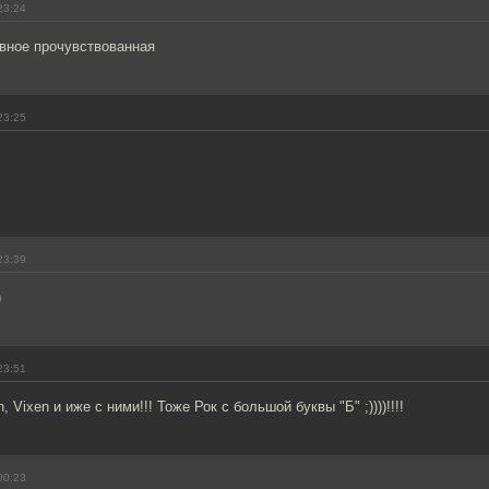
23:24
вное прочувствованная
23:25
23:39
)
23:51
, Vixen и иже с ними!!! Тоже Рок с большой буквы "Б" ;))))!!!!
00:23