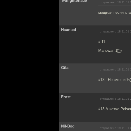
TwilightShade
отправлено 18.11.01 
мощная песня гла
Haunted
отправлено 18.11.01 
# 11
Manowar :)))))
Gila
отправлено 18.11.01 
#13 - Не смеши %
Frost
отправлено 18.11.01 
#13 А истчо Poison
Nil-Bog
отправлено 19.11.01 