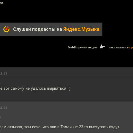
ов.
Слушай подкасты на
Яндекс.Музыка
Goblin рекомендует
заказывать
соз
18:18
.
е вот самому не удалось вырваться :(
18:28
!
ём отзывов, тем баче, что они в Таллинне 23-го выступать будут.