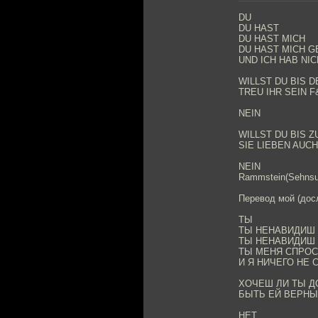
DU
DU HAST
DU HAST MICH
DU HAST MICH 
UND ICH HAB NI
WILLST DU BIS 
TREU IHR SEIN F
NEIN
WILLST DU BIS 
SIE LIEBEN AUC
NEIN
Rammstein(Sehnsu
Перевод мой (дос
ТЫ
ТЫ НЕНАВИДИШ
ТЫ НЕНАВИДИШ
ТЫ МЕНЯ СПРО
И Я НИЧЕГО НЕ 
ХОЧЕШ ЛИ ТЫ Д
БЫТЬ ЕЙ ВЕРНЫ
НЕТ