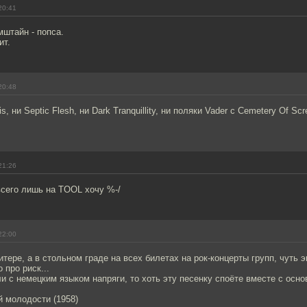
20:41
мштайн - попса.
ит.
20:48
, ни Septic Flesh, ни Dark Tranquillity, ни поляки Vader с Cemetery Of S
21:26
всего лишь на TOOL хочу %-/
22:00
Питере, а в стольном граде на всех билетах на рок-концерты групп, чуть
 про риск...
сли с немецким языком напряги, то хоть эту песенку споёте вместе с осно
й молодости (1958)