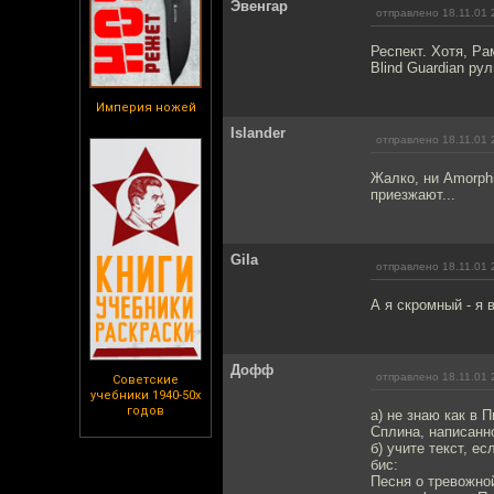
Эвенгар
отправлено 18.11.01 
Респект. Хотя, Ра
Blind Guardian рул
Империя ножей
Islander
отправлено 18.11.01 
Жалко, ни Amorphis
приезжают...
Gila
отправлено 18.11.01 
А я скромный - я 
Дофф
отправлено 18.11.01 
Советские
учебники 1940-50х
годов
а) не знаю как в 
Сплина, написанно
б) учите текст, е
бис:
Песня о тревожно