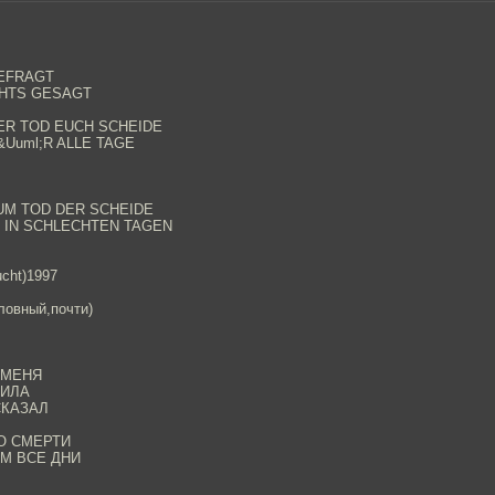
GEFRAGT
CHTS GESAGT
DER TOD EUCH SCHEIDE
&Uuml;R ALLE TAGE
ZUM TOD DER SCHEIDE
H IN SCHLECHTEN TAGEN
cht)1997
ловный,почти)
 МЕНЯ
СИЛА
СКАЗАЛ
О СМЕРТИ
М ВСЕ ДНИ