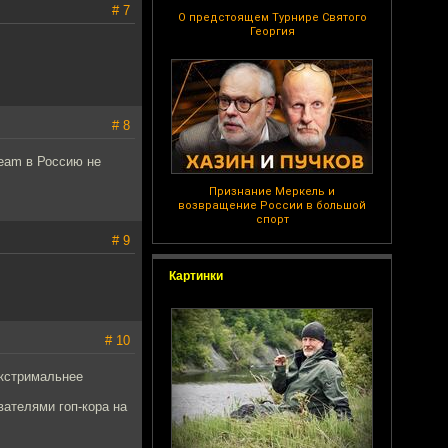
# 7
О предстоящем Турнире Святого
Георгия
# 8
cream в Россию не
Признание Меркель и
возвращение России в большой
спорт
# 9
Картинки
# 10
 экстримальнее
вателями гоп-кора на