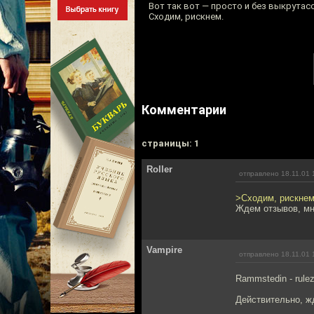
Вот так вот — просто и без выкрутас
Сходим, рискнем.
Комментарии
cтраницы: 1
Roller
отправлено 18.11.01 
>Сходим, рискнем
Ждем отзывов, мн
Vampire
отправлено 18.11.01 
Rammstedin - rulez
Действительно, жд