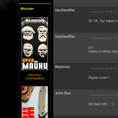
Магазин
DasSteelRat
отправлено 18.11.01 
O! YA, Sie haben r
DasSteelRat
отправлено 18.11.01 
p.s.
гарны хлопцы унд 
Mephisto
отправлено 18.11.01 
Магазин
Ждем отчет !
ОПЕРМАЙКИ
John Doe
отправлено 18.11.01 
Du hast mih... :)