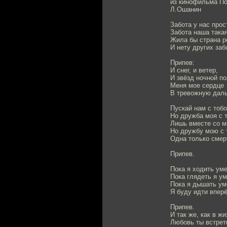
из кинофильма По
Л.Ошанин
Забота у нас прос
Забота наша такая
Жила бы страна ро
И нету других заб
Припев:
И снег, и ветер,
И звёзд ночной по
Меня мое сердце
В тревожную даль
Пускай нам с тобо
Но дружба моя с 
Лишь вместе со м
Но дружбу мою с 
Одна только смер
Припев.
Пока я ходить ум
Пока глядеть я у
Пока я дышать ум
Я буду идти вперё
Припев.
И так же, как в ж
Любовь ты встре