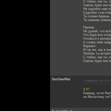
С тобою, как ты, 
Сквозь бури она п
Не надобно нам п
Судьбою счастлив
Ты пламя берешь 
Ты камнем ломае
Припев.
Не думай, что всё
Что бури все отгр
Готовься к велико
А слава тебя найд
Вариант:
И так же, как в ж
Любовь ты встре
С тобою, как ты, 
Сквозь бури она п
DasSteelRat
отправлено 18.11.01 
2
#7
Камрад, если Ram
не Металлику ли?