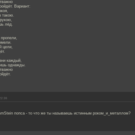
отважно
ройдёт. Вариант:
окоя,
 такою.
рукою,
шь лёд.
 пропели,
емели.
й цели,
ёт.
изни каждый,
тишь однажды.
отважно
ойдёт.
22:36
mStein попса - то что же ты называешь истинным роком_и_металлом?