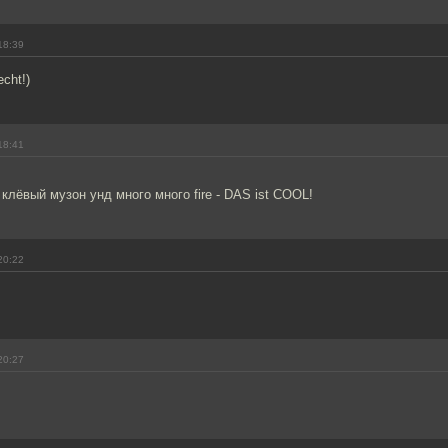
18:39
echt!)
18:41
клёвый музон унд много много fire - DAS ist COOL!
20:22
20:27