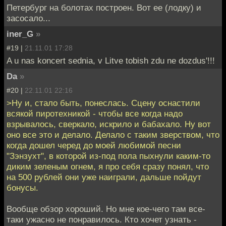
Петербург на болотах построен. Вот ее (лодку) и
засосало...
iner_G
»
#19 |
21.11.01 17:28
A u nas koncert sednia, v Litve tobish zdu ne dozdus'!!!
Da
»
#20 |
22.11.01 22:16
>Ну и, стало быть, понеслась. Сцену оснастили
всякой пиротехникой - чтобы все когда надо
взрывалось, сверкало, искрило и бабахало. Ну вот
оно все это и делало. Делало с таким зверством, что
когда дошел черед до моей любимой песни
"Зэнзухт", в которой из-под пола пыхнули каким-то
диким зеленым огнем, я про себя сразу понял, что
на 500 рублей они уже наиграли, дальше пойдут
бонусы.
Вообще обзор хороший. Но мне кое-чего там все-
таки ужасно не понравилось. Кто хочет узнать -