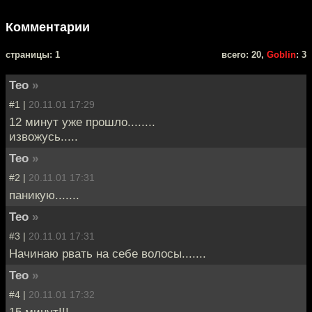
Комментарии
cтраницы: 1
всего: 20,
Goblin
: 3
Teo
»
#1 |
20.11.01 17:29
12 минут уже прошло........
извожусь.....
Teo
»
#2 |
20.11.01 17:31
паникую.......
Teo
»
#3 |
20.11.01 17:31
Начинаю рвать на себе волосы.......
Teo
»
#4 |
20.11.01 17:32