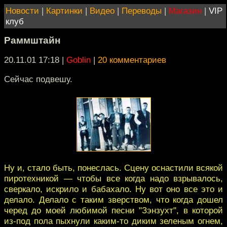
Новости
|
Картинки
|
Видео
|
Переводы
|
Магазин
|
VIP
клуб
Раммштайн
20.11.01 17:18
|
Goblin
|
20 комментариев
Сейчас подвешу.
Ну и, стало быть, понеслась. Сцену оснастили всякой
пиротехникой — чтобы все когда надо взрывалось,
сверкало, искрило и бабахало. Ну вот оно все это и
делало. Делало с таким зверством, что когда дошел
черед до моей любимой песни "Зэнзухт", в которой
из-под пола пыхнули каким-то диким зеленым огнем,