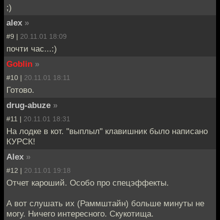
;)
alex
»
#9 |
20.11.01 18:09
почти час...:)
Goblin
»
#10 |
20.11.01 18:11
Готово.
drug-abuze
»
#11 |
20.11.01 18:31
На лодке в кот. "выплыл" клавишник было написано
КУРСК!
Alex
»
#12 |
20.11.01 19:18
Отчет кароший. Особо про спецэффекты.
А вот слушать их (Раммштайн) больше минуты не
могу. Ничего интересного. Скукотища.