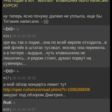
>На лодке в кот. "выплыл" клавишник было написано
КУРСК!
ну теперь ясно почуму далеко не уплыла, еще бы
Титаник написали. :-)))
~DiS~
»
#16 |
20.11.01 20:21
зря вы так о лодке...она по всей европе отходила...в
ней флейк в штатах тусовал. москву она пережила.
а в питере - кырдык...чуть клавишника не
лишились...я рядом стоял, думал порвут на
сувениры...
~DiS~
»
#17 |
20.11.01 20:32
а мой обзор концерта лежит тут
http://oper.ru/torture/read.phtml?t=1006268006
аккурат под обзором Дмитрия...
RoK
»
#18 |
21.11.01 16:57