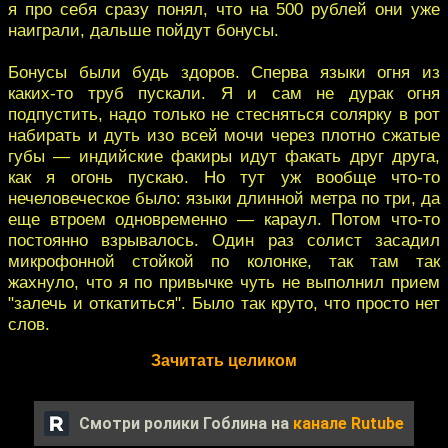
я про себя сразу понял, что на 500 рублей они уже
наиграли, дальше пойдут бонусы.
Бонусы были будь здоров. Сперва языки огня из
каких-то труб пускали. Я и сам не дурак огня
подпустить, надо только не стесняться солярку в рот
набирать и дуть изо всей мочи через плотно сжатые
губы — индийские факиры идут факать друг друга,
как я огонь пускаю. Но тут уж вообще что-то
нечеловеческое было: языки длинной метра по три, да
еще втроем одновременно — караул. Потом что-то
постоянно взрывалось. Один раз солист засадил
микрофонной стойкой по колонке, так там так
жахнуло, что я по привычке чуть не выполнил прием
"залечь и откатиться". Было так круто, что просто нет
слов.
Зачитать целиком
Смотри ролики Гоблина на
канале Rutube