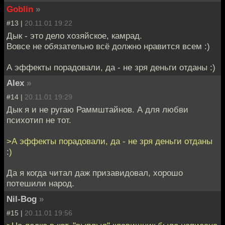
Goblin
»
#13 |
20.11.01 19:22
Дык - это дело хозяйское, камрад.
Вовсе не обязательно всё должно нравится всем :)
А эффекты порадовали, да - не зря деньги отданы :)
Alex
»
#14 |
20.11.01 19:29
Дык я и не ругаю Раммштайнов. А для любви
психотип не тот.
>А эффекты порадовали, да - не зря деньги отданы
:)
Да я когда читал даж призавидовал, хорошо
потешили народ.
Nil-Bog
»
#15 |
20.11.01 19:56