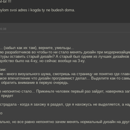
-Ы !!!
ylom svoi adres i kogda ty ne budesh doma.
16:38
.. (забыл как их там), верните, умельцы...
 разработчиков во чтобы-то ни стало менять дизайн при модернизайци
туры оставить старый дизайн? А старый был одним из лучших дизайнов 
добство было на 4-ку, но сейчас вообще на 3-ку.
рии:
е - много визуального шума, смотришь на страницу не понятно где главн
акое впечатление что дизайн программист делал... Выделите как-то сам
т обратить внимание в первую очередь.
 непонятно стало... Прикиньте человек первый раз зайдет, наверняка за
 придет
страдала - когда я захожу в раздел, где я нахожусь не выделяется, а на
ко
льно, но все равно непонятно зачем менять нормальный дизайн на друг