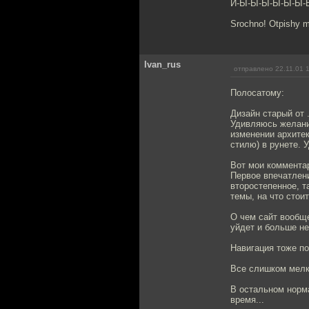
И-Ы-Ы-Ы-Ы-Ы-Ы-Ы
Srochno! Otpishy m
Ivan_rus
отправлено 22.11.01 
Полосатому:
Дизайн старый от .
Удивляюсь желанию
изменении архитек
стилю) в рунете. У
Вот мои коммента
Первое впечатлени
второстепенное, т
темы, на что стои
О чем сайт вообще
уйдет и больше не
Навигация тоже по
Все слишком мел
В остальном норма
время...