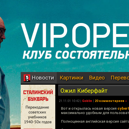
Картинки
Видео
Перев
Новости
Ожил Киберфайт
21.11.01 10:42 |
Goblin
|
20 комментариев
»
Вот и открылась новая версия
cyberf
максимально удобным для пользовател
Полноценная английская версия сайта