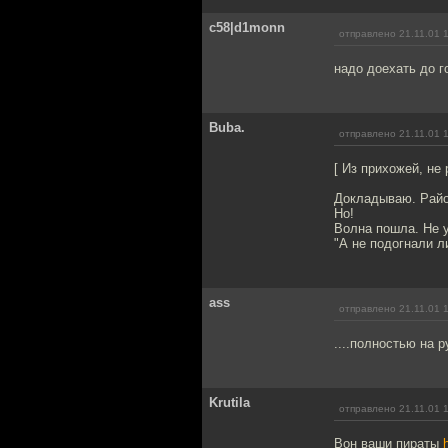
c58|d1monn
отправлено 21.11.01 
надо доехать до г
Buba.
отправлено 21.11.01 
[ Из прихожей, не 
Докладываю. Район
Но!
Волна пошла. Не 
"А не подогнали ли
ass
отправлено 21.11.01 
....полностью на р
Krutila
отправлено 21.11.01 
Вон ваши пираты