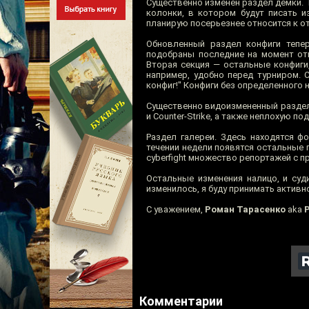
Существенно изменен раздел демки. 
колонки, в котором будут писать и
планирую посерьезнее относится к от
Обновленный раздел конфиги тепер
подобраны последние на момент откр
Вторая секция — остальные конфиги
например, удобно перед турниром. 
конфиг!" Конфиги без определенного н
Существенно видоизмененный раздел
и Counter-Strike, а также неплохую п
Раздел галереи. Здесь находятся ф
течении недели появятся остальные 
cyberfight множество репортажей с п
Остальные изменения налицо, и суд
изменилось, я буду принимать активно
С уважением,
Роман Тарасенко
aka
P
Комментарии