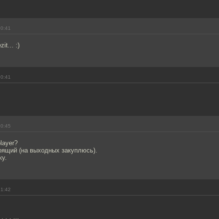
20:41
it... :)
20:41
20:45
layer?
оящий (на выходных закуплюсь).
ку.
21:42