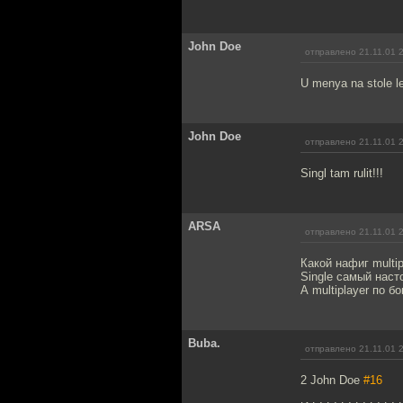
John Doe
отправлено 21.11.01 
U menya na stole lez
John Doe
отправлено 21.11.01 
Singl tam rulit!!!
ARSA
отправлено 21.11.01 
Какой нафиг multip
Single самый наст
А multiplayer по бо
Buba.
отправлено 21.11.01 
2 John Doe
#16