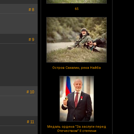
65
# 8
# 9
Остров Сахалин, река Найба
# 10
# 11
Медаль ордена "За заслуги перед
Отечеством" II степени