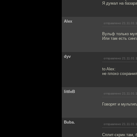
Я думал на базар
Alex
отправлено 21.11.01 
Вульф только мул
Или там есть синг
dyv
отправлено 21.11.01 
to Alex:
не плохо сохранил
littleB
отправлено 21.11.01 
Говорят и мультип
Buba.
отправлено 21.11.01 
Сплит-скрин там, 