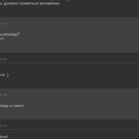
ах должно появиться мгновенно.
18:14
ьтиплеер?
л?
18:58
ся :)
19:34
леер и сингл.
19:44
блин!