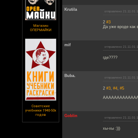
Krutila
отправлено 21.11.01 
2
#3
Магазин
Да уже вроде как 
ОПЕРМАЙКИ
mif
отправлено 21.11.01 
где????
Buba.
отправлено 21.11.01 
2
#3
,
#4
,
#5
AAAAAAAAAAAAAAA
Советские
учебники 1940-50х
годов
Goblin
отправлено 21.11.01 
хы-хы :)))