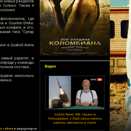
из новых разделов
е только. Также я
колонке.
фессионалов, где
и Counter-Strike.
е конфиги, и это,
ваний типа "Супер
ок в Quake3:Arena
 самый раритет, в
впереди у команды
Видео
полном составе...
форумов несколько
енных...
Goblin News 206: теракт в
Геленджике, у США закончились
ракеты, мигранты в Сеуте
ку сайтов
в megagroup.ru