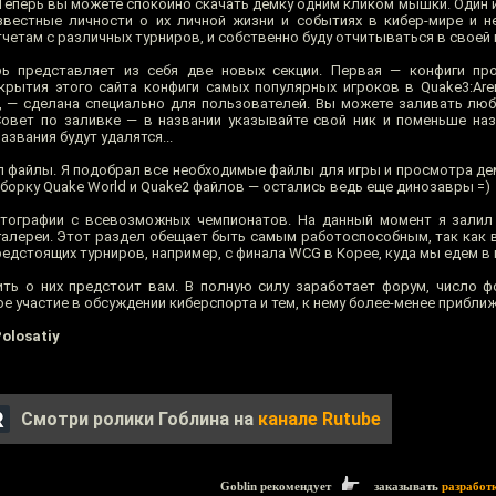
Теперь вы можете спокойно скачать демку одним кликом мышки. Один 
звестные личности о их личной жизни и событиях в кибер-мире и н
четам с различных турниров, и собственно буду отчитываться в своей 
ь представляет из себя две новых секции. Первая — конфиги про
ытия этого сайта конфиги самых популярных игроков в Quake3:Arena 
, — сделана специально для пользователей. Вы можете заливать любы
Совет по заливке — в названии указывайте свой ник и поменьше наз
азвания будут удалятся...
 файлы. Я подобрал все необходимые файлы для игры и просмотра дем
одборку Quake World и Quake2 файлов — остались ведь еще динозавры =)
отографии с всевозможных чемпионатов. На данный момент я залил
галереи. Этот раздел обещает быть самым работоспособным, так как 
редстоящих турниров, например, с финала WCG в Корее, куда мы едем в 
ить о них предстоит вам. В полную силу заработает форум, число 
е участие в обсуждении киберспорта и тем, к нему более-менее приближ
olosatiy
Смотри ролики Гоблина на
канале Rutube
Goblin рекомендует
заказывать
разработ