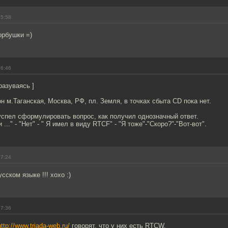
15:58
орбушки =)
16:46
разуваясь ]
 м.Таганская, Москва, РФ, пл. Земля, в точках сбыта CD пока нет.
успел сформулировать вопрос, как получил однозначный ответ.
 ..." - "Нет" - " Я имел в виду RTCF" - "Я тоже"-"Скоро?"-"Вот-вот".
17:24
усском языке !!! хохо :)
17:36
http://www.triada-web.ru/
говорят, что у них есть RTCW.