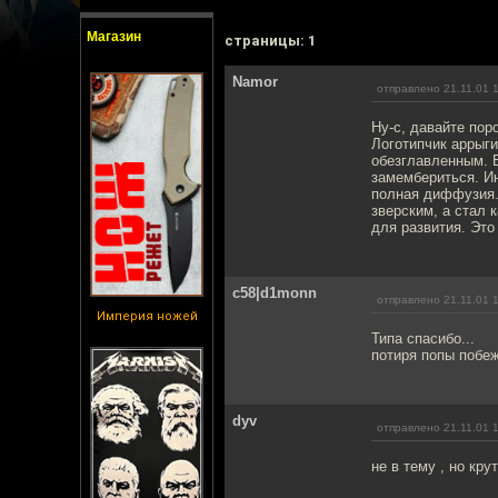
Магазин
cтраницы: 1
Namor
отправлено 21.11.01 
Ну-с, давайте пор
Логотипчик аррыги
обезглавленным. 
замембериться. Ин
полная диффузия.
зверским, а стал 
для развития. Это
c58|d1monn
отправлено 21.11.01 
Империя ножей
Типа спасибо...
потиря попы побеж
dyv
отправлено 21.11.01 
не в тему , но кру