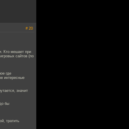
# 20
и. Кто мешает при
игровых сайтов (по
ое где
ые интересные
путается, значит
до бы
ой, тратить