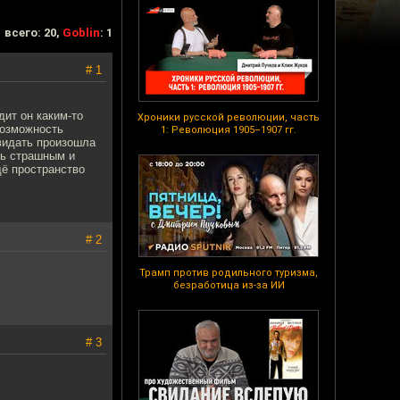
всего: 20,
Goblin
: 1
# 1
дит он каким-то
Хроники русской революции, часть
возможность
1: Революция 1905–1907 гг.
 видать произошла
ть страшным и
щё пространство
# 2
Трамп против родильного туризма,
безработица из-за ИИ
# 3