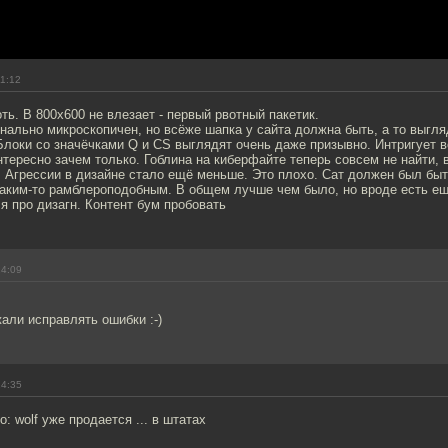
11:12
оть. В 800х600 не влезает - первый рвотный пакетик.
нально микроскопичен, но всёже шапка у сайта должна быть, а то выгля
Блоки со значёчками Q и CS выглядят очень даже призывно. Интригует 
тересно зачем только. Гоблина на киберфайте теперь совсем не найти,
 Агрессии в дизайне стало ещё меньше. Это плохо. Сат должен был бы
каким-то рамблероподобным. В общем лучше чем было, но вроде есть е
 я про дизагн. Контент бум пробовать
14:09
али исправлять ошибки :-)
14:35
то: wolf уже продается ... в штатах