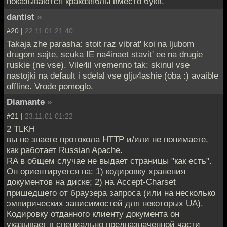
показываются кракозяблы вместо букв.
dantist
»
#20 |
22.11.01 21:40
Takaja zhe parasha: stoit raz vibrat' koi na ljubom
drugom sajte, scuka IE na4inaet stavit' ee na drugie
ruskie (ne vse). Vile4il vremenno tak: skinul vse
nastojki na default i sdelal vse glju4ashie (oba :) avaible
offline. Vrode pomoglo.
Diamante
»
#21 |
23.11.01 01:22
2 TLKH
вы не знаете протокола HTTP и/или не понимаете,
как работает Russian Apache.
RA в общем случае не выдает страницы "как есть".
Он ориентируется на: 1) кодировку хранения
документов на диске; 2) на Accept-Charset
пришедшего от браузера запроса (или на несколько
эмпирических зависимостей для некоторых UA).
Кодировку отданного клиенту документа он
указывает в специально предназначенной части