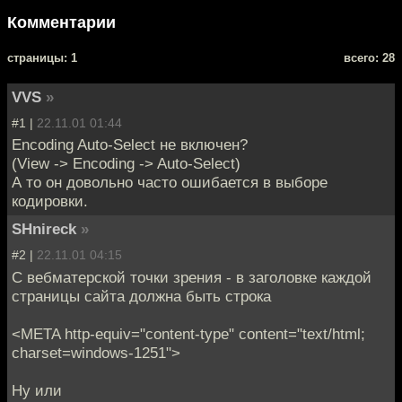
Комментарии
cтраницы: 1
всего: 28
VVS
»
#1 |
22.11.01 01:44
Encoding Auto-Select не включен?
(View -> Encoding -> Auto-Select)
А то он довольно часто ошибается в выборе
кодировки.
SHnireck
»
#2 |
22.11.01 04:15
С вебматерской точки зрения - в заголовке каждой
страницы сайта должна быть строка
<META http-equiv="content-type" content="text/html;
charset=windows-1251">
Ну или