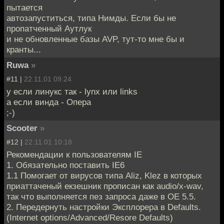
пытается
автозапуститься, типа Нимды. Если бы не
пропатченный Аутлук
и не обновленные базы AVP, тут-то мне бы и
кранты...
Ruwa
»
#11 |
22.11.01 09:24
у если линукс так - lynx или links
а если винда - Опера
;-)
Scooter
»
#12 |
22.11.01 10:18
Рекомендации к пользователям IE
1. Обязательно поставить IE6
1.1 Помогает от вирусов типа Aliz, Klez в которых
приаттаченый екзешник прописан как audio/x-wav,
так что выполняется пез запроса даже в OE 5.5.
2. Передернуть настройки Эксплорера в Defaults.
(Internet options/Advanced/Resore Defaults)