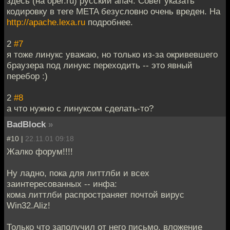
здесь (на oper.ru) русский апач. Совет указать
кодировку в теге META безусловно очень вреден. На
http://apache.lexa.ru
подробнее.
2
#7
я тоже линукс уважаю, но только из-за окривевшего
браузера под линукс переходить -- это явный
перебор :)
2
#8
а что нужно с линуксом сделать-то?
BadBlock
»
#10 |
22.11.01 09:18
Жалко форум!!!!
Ну ладно, пока для литтлби и всех
заинтересованных -- инфа:
кома литтлби распространяет почтой вирус
Win32.Aliz!
Только что заполучил от него письмо, вложение