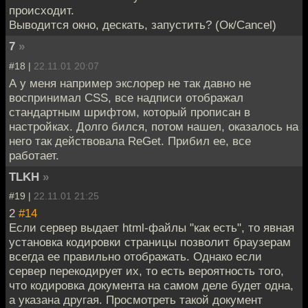
происходит.
Выводится окно, дескать, запустить? (Ок/Cancel)
7
»
#18 |
22.11.01 20:07
А у меня например экслорер не так давно не
воспринимал CSS, все надписи отображал
стандартным шрифтом, который прописан в
настройках. Долго бился, потом нашел, оказалось на
него так действовала ReGet. Прибил ее, все
работает.
TLKH
»
#19 |
22.11.01 21:25
2
#14
Если сервер выдает html-файлы "как есть", то явная
установка кодировки страницы позволит браузерам
всегда ее правильно отображать. Однако если
сервер перекодирует их, то есть вероятность того,
что кодировка документа на самом деле будет одна,
а указана другая. Просмотреть такой документ