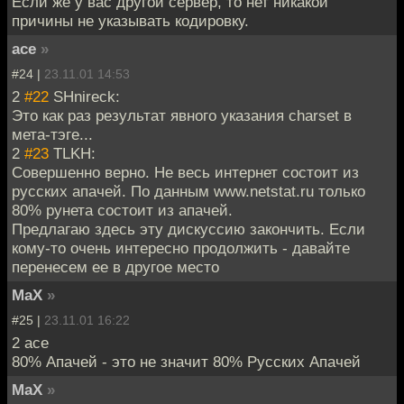
Если же у вас другой сервер, то нет никакой
причины не указывать кодировку.
ace
»
#24 |
23.11.01 14:53
2
#22
SHnireck:
Это как раз результат явного указания charset в
мета-тэге...
2
#23
TLKH:
Совершенно верно. Не весь интернет состоит из
русских апачей. По данным www.netstat.ru только
80% рунета состоит из апачей.
Предлагаю здесь эту дискуссию закончить. Если
кому-то очень интересно продолжить - давайте
перенесем ее в другое место
MaX
»
#25 |
23.11.01 16:22
2 ace
80% Апачей - это не значит 80% Русских Апачей
MaX
»