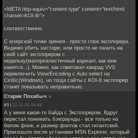
<META http-equiv="content-type" content="text/html;
charset=KOI-8r">
соответственно.
С юзерской точки зрения - просто глюк эксплорера.
Видимо убить хистори, или просто не лазить на
свой сайт эксплорером с
недельку(малореалистичный вариант, как мне
кажется...). Можно, как советовал камрад VVS
переключить View/Encoding с Auto select на
Cirillic(Windows), но тогда сайты с KOI-8 эксплорер
станет показывать неправильно.
Старик Похабыч
»
#3 |
22.11.01 04:44
А у меня какая-то байда с Эксплорером. Вдруг
перестал понимать бэкграунды - все только на
белом фоне, и размер фонтов стал гигантский.
Произошло после установки MSN Explorer, который