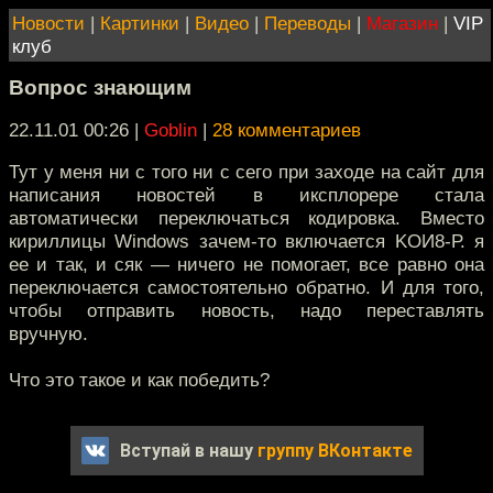
Новости
|
Картинки
|
Видео
|
Переводы
|
Магазин
|
VIP
клуб
Вопрос знающим
22.11.01 00:26
|
Goblin
|
28 комментариев
Тут у меня ни с того ни с сего при заходе на сайт для
написания новостей в иксплорере стала
автоматически переключаться кодировка. Вместо
кириллицы Windows зачем-то включается KOИ8-Р. я
ее и так, и сяк — ничего не помогает, все равно она
переключается самостоятельно обратно. И для того,
чтобы отправить новость, надо переставлять
вручную.
Что это такое и как победить?
Вступай в нашу
группу ВКонтакте