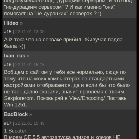
подразумеваете под "дурацким сервером" и что под
"не-дурацким сервером" ? И как именно "она"
помогает на "не-дурацких" серверах ? :)
Hideo
»
#15 |
22.11.01 13:00
Aliz тока что на серваке прибил. Живучая падла
была :-))
Ivan_rus
»
#16 |
22.11.01 15:15
Вобщем с сайтом у тебя все нормально, сюдя по
тому что на моих компьютерах со стандартными
настройками отображается, да и если бы что было
не так - давно сказали, значит проблема с твоим
Sexplorerom. Поковыряй в View/Encoding/ Поставь
Win 1251.
BadBlock
»
#17 |
22.11.01 15:49
1 Scooter:
В моем OE 5.5 автозапуска ализов и клезов НЕ