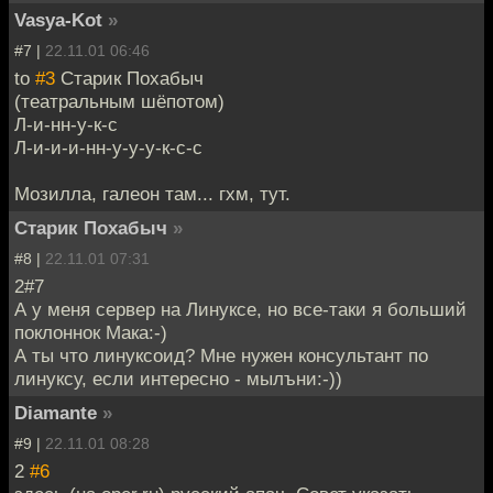
Vasya-Kot
»
#7 |
22.11.01 06:46
to
#3
Старик Похабыч
(театральным шёпотом)
Л-и-нн-у-к-с
Л-и-и-и-нн-у-у-у-к-с-с
Мозилла, галеон там... гхм, тут.
Старик Похабыч
»
#8 |
22.11.01 07:31
2#7
А у меня сервер на Линуксе, но все-таки я больший
поклоннок Мака:-)
А ты что линуксоид? Мне нужен консультант по
линуксу, если интересно - мылъни:-))
Diamante
»
#9 |
22.11.01 08:28
2
#6