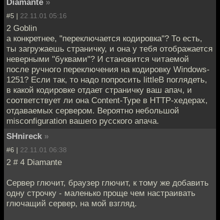
Diamante
»
#5 |
22.11.01 05:16
2 Goblin
а конкретнее, "переключается кодировка"? То есть,
ты загружаешь страничку, и она у тебя отображается
неверными "буквами"? И становится читаемой
после ручного переключения на кодировку Windows-
1251? Если так, то надо попросить littleB поглядеть,
в какой кодировке отдает страничку ваш апач, и
соответствует ли она Content-Type в HTTP-хедерах,
отдаваемых сервером. Вероятно небольшой
misconfiguration вашего русского апача.
SHnireck
»
#6 |
22.11.01 06:38
2 # 4 Diamante
Сервер глючит, браузер глючит, к тому же добавить
одну строчку - маленько проще чем настраивать
глючащий сервер, на мой взгляд.