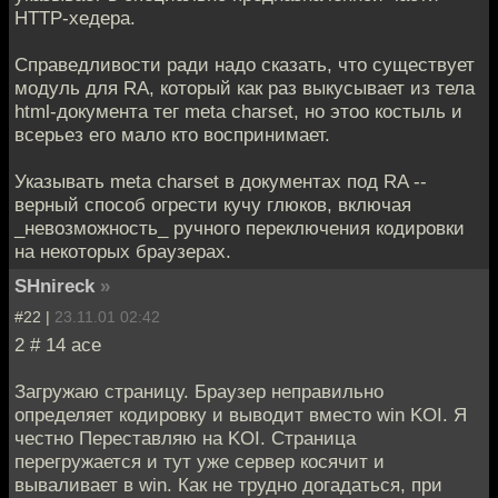
HTTP-хедера.
Справедливости ради надо сказать, что существует
модуль для RA, который как раз выкусывает из тела
html-документа тег meta charset, но этоо костыль и
всерьез его мало кто воспринимает.
Указывать meta charset в документах под RA --
верный способ огрести кучу глюков, включая
_невозможность_ ручного переключения кодировки
на некоторых браузерах.
SHnireck
»
#22 |
23.11.01 02:42
2 # 14 ace
Загружаю страницу. Браузер неправильно
определяет кодировку и выводит вместо win KOI. Я
честно Переставляю на KOI. Страница
перегружается и тут уже сервер косячит и
вываливает в win. Как не трудно догадаться, при