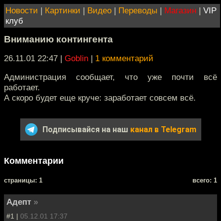
Новости
|
Картинки
|
Видео
|
Переводы
|
Магазин
|
VIP
клуб
Вниманию контингента
26.11.01 22:47
|
Goblin
|
1 комментарий
Администрация сообщает, что уже почти всё
работает.
А скоро будет еще круче: заработает совсем всё.
Подписывайся на наш
канал в Telegram
Комментарии
cтраницы: 1
всего: 1
Адепт
»
#1 |
05.12.01 17:37