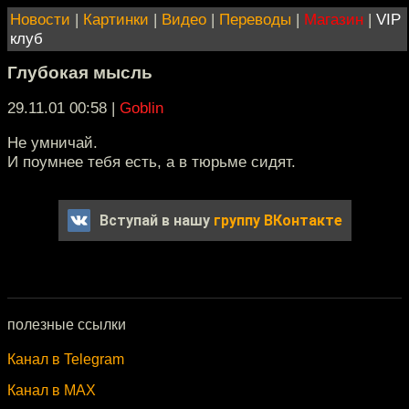
Новости
|
Картинки
|
Видео
|
Переводы
|
Магазин
|
VIP
клуб
Глубокая мысль
29.11.01 00:58
|
Goblin
Не умничай.
И поумнее тебя есть, а в тюрьме сидят.
Вступай в нашу
группу ВКонтакте
полезные ссылки
Канал в Telegram
Канал в MAX