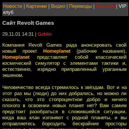
Новости
|
Картинки
|
Видео
|
Переводы
|
Магазин
|
VIP
клуб
Сайт Revolt Games
29.11.01 14:31
|
Goblin
Компания Revolt Games рада анонсировать свой
новый проект
Homeplanet
(рабочее название).
Homeplanet
представляет собой классический
космический симулятор с элементами тактики и,
естественно, изрядно приправленный ураганным
экшеном.
Человечество всегда стремилось к звёздам. Вот и на
этот раз мы (люди) до них добрались, но можно ли
сказать, что это стопроцентное добро и ничего
плохого в освоении новых планет нет? Вам самим
предстоит разобраться в сложившейся ситуации,
когда ваш клан изгоняют с родной планеты, и вы
отправляетесь бороздить бескрайние просторы