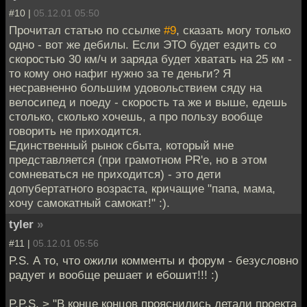
#10 |
05.12.01 05:50
Прочитал статью по ссылке
#9
, сказать могу только
одно - вот же дебилы. Если ЭТО будет ездить со
скоростью 30 км/ч и заряда будет хватать на 25 км -
то кому оно нафиг нужно за те деньги? Я
несравненно большим удовольствием сяду на
велосипед и поеду - скорость та же и выше, едешь
столько, сколько хочешь, а про пользу вообще
говорить не приходится.
Единственный рынок сбыта, который мне
представляется (при грамотном PR'е, но в этом
сомневаться не приходится) - это дети
допубертатного возраста, кричащие "папа, мама,
хочу самокатный самокат!" :).
tyler
»
#11 |
05.12.01 05:56
P.S. А то, что ожили комменты и форум - безусловно
радует и вообще решает и ебошит!!! :)
P.P.S. > "В конце концов прояснились детали проекта