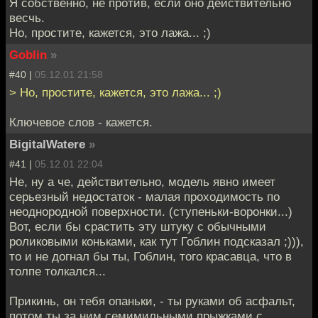
Я собственно, не против, если оно действительно
весчь.
Но, простите, кажется, это лажа... ;)
Goblin
»
#40 |
05.12.01 21:58
> Но, простите, кажется, это лажа... ;)
Ключевое слов - кажется.
BigitalWatere
»
#41 |
05.12.01 22:04
Не, ну а че, действительно, модель явно имеет
серьезный недостаток - малая проходимость по
неоднородной поверхности. (ступеньки-воронки...)
Вот, если бы срастить эту штуку с обычными
роликовыми коньками, как тут Гоблин подсказал ;))),
то и не догнал бы ты, Гоблин, того красавца, что в
толпе толкался...
Прикинь, он тебя опаньки, - ты руками об асфальт,
потом ты за ним семимильными прыжками с