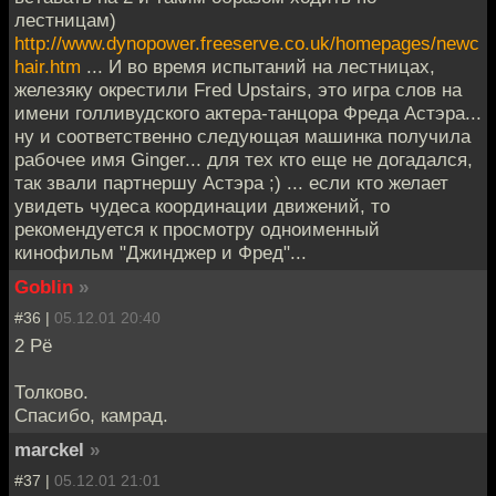
лестницам)
http://www.dynopower.freeserve.co.uk/homepages/newc
hair.htm
... И во время испытаний на лестницах,
железяку окрестили Fred Upstairs, это игра слов на
имени голливудского актера-танцора Фреда Астэра...
ну и соответственно следующая машинка получила
рабочее имя Ginger... для тех кто еще не догадался,
так звали партнершу Астэра ;) ... если кто желает
увидеть чудеса координации движений, то
рекомендуется к просмотру одноименный
кинофильм "Джинджер и Фред"...
Goblin
»
#36 |
05.12.01 20:40
2 Рё
Толково.
Спасибо, камрад.
marckel
»
#37 |
05.12.01 21:01