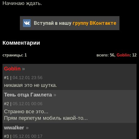
Начинаю ждать.
Вступай в нашу
группу ВКонтакте
Комментарии
cтраницы: 1
всего: 56,
Goblin
: 12
Goblin
»
#1 |
04.12.01 23:56
никакая это не шутка.
Тень отца Гамлета
»
#2 |
05.12.01 00:06
Странно все это...
Прям перпетум мобиль какой-то...
wwalker
»
#3 |
05.12.01 00:17