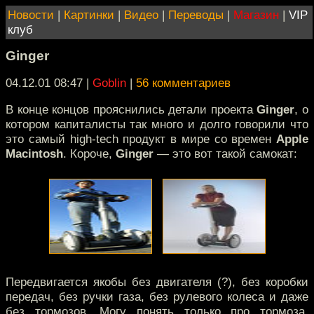
Новости
|
Картинки
|
Видео
|
Переводы
|
Магазин
|
VIP
клуб
Ginger
04.12.01 08:47
|
Goblin
|
56 комментариев
В конце концов прояснились детали проекта
Ginger
, о
котором капиталисты так много и долго говорили что
это самый high-tech продукт в мире со времен
Apple
Macintosh
. Короче,
Ginger
— это вот такой самокат:
Передвигается якобы без двигателя (?), без коробки
передач, без ручки газа, без рулевого колеса и даже
без тормозов. Могу понять только про тормоза,