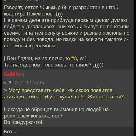
Говорят, евтот Жынжыр был разработан в штаб
квартире Покемонов :))))
На самом деле эта приблуда первым делом думаю
пойдет у джапанизов, они хоть и живут по понятиям
своим, типа там сепуку всякие и разные поклоны по
поводу и без повода, но падки на все эти тамагочи-
покемоны-хреномоны.
[ Бен Ладен, из-за плеча, to
#8
, w ]
Так на ядерном, говоришь, топливе? ;)))))
Goblin
»
#22 |
05.12.01 15:15
> Могу представить себе, как скоро появится
агитация, типа: "Я уже купил себе Жинжер, а Ты?"
Никогда не обращал внимания на людей на
роликовых коньках, нет?
Во придурки-то!
Кот
»