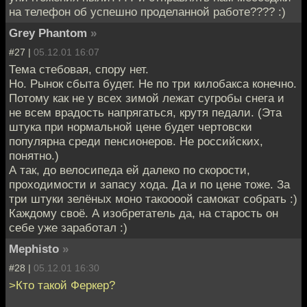
на телефон об успешно проделанной работе???? :)
Grey Phantom
»
#27 |
05.12.01 16:07
Тема стебовая, спору нет.
Но. Рынок сбыта будет. Не по три килобакса конечно.
Потому как не у всех зимой лежат сугробы снега и
не всем врадость напрягаться, крутя педали. (Эта
штука при нормальной цене будет чертовски
популярна среди пенсионеров. Не российских,
понятно.)
А так, до велосипеда ей далеко по скорости,
проходимости и запасу хода. Да и по цене тоже. За
три штуки зелёных моно такоооой самокат собрать :)
Каждому своё. А изобретатель да, на старость он
себе уже заработал :)
Mephisto
»
#28 |
05.12.01 16:30
>Кто такой Феркер?