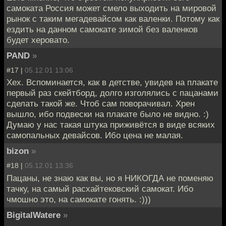
самоката Россия может смело выходить на мировой
рынок с таким мегадевайсом как валенки. Потому как
ездить на данном самокате зимой без валенков
будет херовато.
PAND
»
#17 |
05.12.01 13:06
Хех. Вспоминается, как в детстве, увидев на плакате
первый раз скейтборд, долго изголялись с пацанами
сделать такой же. Чтоб сам поворачивал. Хрен
вышло, ибо подвески на плакате было не видно. :)
Думаю у нас такая штука приживётся в виде всяких
самопальных девайсов. Ибо цена не малая.
bizon
»
#18 |
05.12.01 13:36
Пацаны, не знаю как вы, но я НИКОГДА не поменяю
тачку, на самый расхайтековский самокат. Ибо
чмошно это, на самокате гонять. :)))
BigitalWatere
»