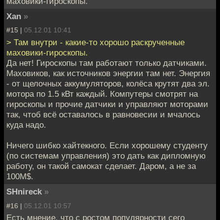
маховики-гироскопы.
Xan
»
#15 |
05.12.01 10:41
> Там внутри - какие-то хорошо раскрученные
маховики-гироскопы.
Да нет! Гироскопы там работают только датчиками.
Маховиков, как источников энергии там нет. Энергия
- от щелочных аккумуляторов, колёса крутят два эл.
мотора по 1.5 кВт каждый. Компутеры смотрят на
гироскопы и прочие датчики и управляют моторами
так, чтоб всё оставалось в равновесии и мчалось
куда надо.
Ничего шибко хайтекного. Если хорошему студенту
(по системам управления) это дать как дипломную
работу, он такой самокат сделает. Даром, а не за
100М$.
SHnireck
»
#16 |
05.12.01 10:57
Есть мнение, что с ростом популярности сего