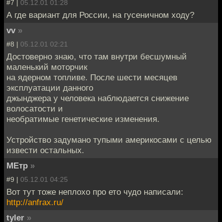
#7 |
05.12.01 01:28
А где вариант для России, на гусеничном ходу?
vv
»
#8 |
05.12.01 02:21
Достоверно знаю, что там внутри бесшумный
маленький моторчик
на ядерном топливе. После шести месяцев
эксплуатации данного
джынджера у человека наблюдается снижение
волосатости и
необратимые генетические изменения.
Устройство задумано тупыми америкосами с целью
извести остальных.
МЕтр
»
#9 |
05.12.01 04:25
Вот тут тоже неплохо про ето чудо написали:
http://anfrax.ru/
tyler
»