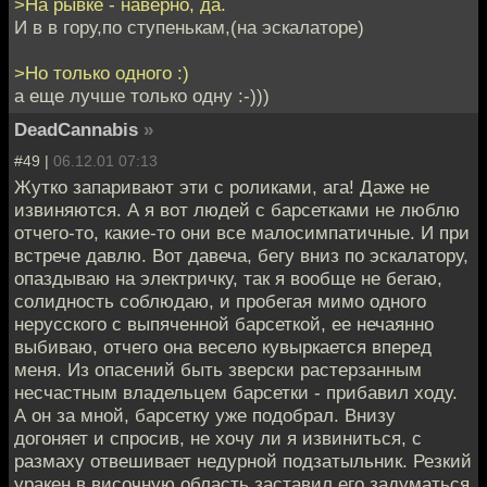
>На рывке - наверно, да.
И в в гору,по ступенькам,(на эскалаторе)
>Но только одного :)
а еще лучше только одну :-)))
DeadCannabis
»
#49 |
06.12.01 07:13
Жутко запаривают эти с роликами, ага! Даже не
извиняются. А я вот людей с барсетками не люблю
отчего-то, какие-то они все малосимпатичные. И при
встрече давлю. Вот давеча, бегу вниз по эскалатору,
опаздываю на электричку, так я вообще не бегаю,
солидность соблюдаю, и пробегая мимо одного
нерусского с выпяченной барсеткой, ее нечаянно
выбиваю, отчего она весело кувыркается вперед
меня. Из опасений быть зверски растерзанным
несчастным владельцем барсетки - прибавил ходу.
А он за мной, барсетку уже подобрал. Внизу
догоняет и спросив, не хочу ли я извиниться, с
размаху отвешивает недурной подзатыльник. Резкий
уракен в височную область заставил его задуматься