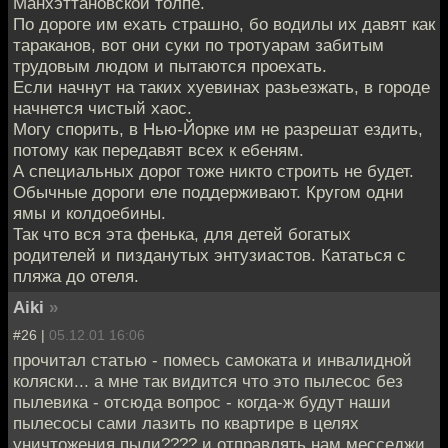
Манхэттановской толпе.
По дороге им ехать страшно, бо водилы их давят как
тараканов, вот они суки по тротуарам забитым
трудовым людом и пытаются проехать.
Если начнут на таких хуевинах разьезжать, в городе
начнется чистый хаос.
Могу спорить, в Нью-Йорке им не разрешат ездить,
потому как передавят всех к ебеням.
А специальных дорог тоже никто строить не будет.
Обычные дороги еле поддерживают. Кругом одни
ямы и колдоебины.
Так что вся эта фенька, для детей богатых
родителей и пизданутых энтузиастов. Кататься с
пляжа до отеля.
Aiki
»
#26 |
05.12.01 16:06
прочитал статью - помесь самоката и инвалидной
коляски... а мне так видится что это пылесос без
пылевика - отсюда вопрос - когда-ж будут наши
пылесосы сами лазить по квартире в целях
уничтожения пыли???? и отправлять нам месседжи