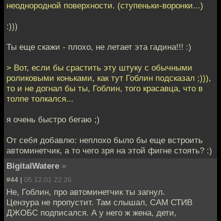
неоднородной поверхности. (ступеньки-воронки...)
:)))
Ты еще скажи - плохо, не летает эта гадина!!! :)
> Вот, если бы срастить эту штуку с обычными
роликовыми коньками, как тут Гоблин подсказал ;))),
то и не догнал бы ты, Гоблин, того красавца, что в
толпе толкался...
я очень быстро бегаю ;)
От себя добавлю: неплохо было бы еще встроить
автоминетчик, а то чего зря на этой фигне стоять? :)
BigitalWatere
»
#44 |
05.12.01 22:26
Не, Гоблин, про автоминетчик ты загнул.
Цензура не пропустит. Там слышал, САМ СТИВ
ДЖОБС подписался. А у него ж жена, дети,