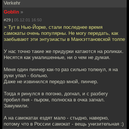
Verkehr
Goblin
»
#29 |
05.12.01 16:50
> Тут в Нью-Йорке, стали последнее время
самокаты очень популярны. Не могу передать, как
заебывают эти энтузиасты в Манхэттановской толпе
У нас точно такие же придурки катаются на роликах.
Несятся как умалишенные, ни о чем не думая.
Меня один пинчер как-то раз сильно толкнул, я на
руки упал - больно.
Даже не извинился передо мной, пинчер.
Тогда я ринулся в погоню, догнал, и с разбегу
пробил пня - пыром, полноска в очка загнал.
Замумили.
А на самокатах ездят мало - стыдно, наверно,
потому что в России самокат - вещь унизительная :)