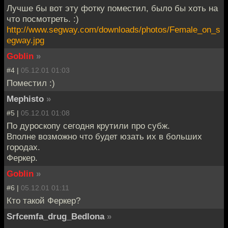
Лучше бы вот эту фотку поместил, было бы хоть на
что посмотреть. :)
http://www.segway.com/downloads/photos/Female_on_s
egway.jpg
Goblin
»
#4 |
05.12.01 01:03
Поместил :)
Mephisto
»
#5 |
05.12.01 01:08
По дуроскопу сегодня крутили про субж.
Вполне возможно что будет юзать их в больших
городах.
Феркер.
Goblin
»
#6 |
05.12.01 01:11
Кто такой Феркер?
Srfcemfa_drug_Bedlona
»