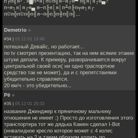
п╒п╣я┘. я█п╨я│п©п╣я─я┌я▀ п╣я│я┌я▄?
п÷я┐я│я┌я▄ я─п╟я│я│п╨п╟п╤я┐я┌
п©п╬п©п╬п╢я─п╬п╠п╫п╣п╣...
Demetrio
»
#34 |
05.12.01 19:48
потешный Девайс, но работает...
по tv смотрел презентацию, так на нем всякие этакие
штуки делали. К примеру, разворачивается вокруг
центральной своей оси( ни одно траспортное
средство так не может), да и с препятствиями
убедительно справляется.
20 км/ч - это убедительно...
Рё
»
#35 |
05.12.01 20:32
название Джинджер к пряничному мальчику
отношения не имеет ;) Просто до изготовления этого
транспортера тот же дядька Камен сделал I-Bot
(инвалидное кресло которое может с 4 колес
вставать на 2 и таким образом ходить по