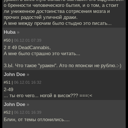
о бренности человеческого бытия, и о том, а стоит
ли униженное достоинства сотрясения мозга и
прочих радостей уличной драки.
А мне между прочим было стыдно это писать...
Huba
»
#50 |
06.12.01 07:39
2 # 49 DeadCannabis,
А мне было страшно это читать...
З.Ы. Что такое "уракен". Ато по японски не рублю.:-)
John Doe
»
#51 |
06.12.01 16:32
2-49
... ты его чего... ногой в висок??? ===:<
John Doe
»
#52 |
06.12.01 16:39
Блин, от темы отлонились....