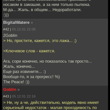
носаком в замашке, а за ним только пылюка.
М-да... Жаль, в общем... Недоработали.
:)))
BigitalWatere
»
#42 |
05.12.01 22:08
2Goblin
> Но, простите, кажется, это лажа... ;)
>Ключевое слов - кажется.
Ага, сори конечно, но показалось так просто...
Жаль, конечно...
Еще раз извините... :)
Вообще-то, я за прогресс! %)
The Peace! :))
Goblin
»
#43 |
05.12.01 22:16
> Не, ну а че, действительно, модель явно имеет
серьезный недостаток - малая проходимость по