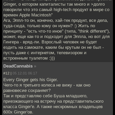
Ginger, о котором капиталисты так много и >долго
говорили что это самый high-tech продукт в мире со
времен Apple Macintosh"
Ага, Эппл-то он, конечно, хай-тек продукт, все дела,
туда-сюда, только кому он нужен? :) Жить по
принципу - "есть что-то иное" (типа, "think different"),
может, еще как-то и подходит для Эппла, но вот для
Гингера - вряд-ли. Взрослый человек не будет
ездить на самокате, каким бы крутым он не был -
пусть даже с интернетом, телевизором и
встроенным туалетом :)))
DeadCannabis
»
#12 |
05.12.01 06:17
Every Ginger gets his Giger.
Чего-то я третьего колеса не вижу - как оно
равновесие сохраняет?
Так и представляю себе Буша младшего,
приезжающего на встречу на представительского
класса Ginger'е. А также нескромных владельцев
600х Ginger'ов.