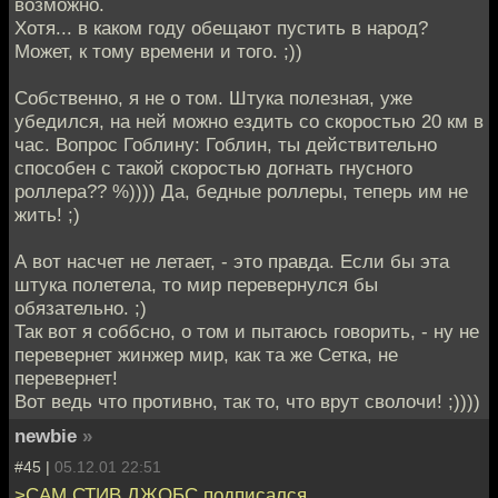
возможно.
Хотя... в каком году обещают пустить в народ?
Может, к тому времени и того. ;))
Собственно, я не о том. Штука полезная, уже
убедился, на ней можно ездить со скоростью 20 км в
час. Вопрос Гоблину: Гоблин, ты действительно
способен с такой скоростью догнать гнусного
роллера?? %)))) Да, бедные роллеры, теперь им не
жить! ;)
А вот насчет не летает, - это правда. Если бы эта
штука полетела, то мир перевернулся бы
обязательно. ;)
Так вот я соббсно, о том и пытаюсь говорить, - ну не
перевернет жинжер мир, как та же Сетка, не
перевернет!
Вот ведь что противно, так то, что врут сволочи! ;))))
newbie
»
#45 |
05.12.01 22:51
>САМ СТИВ ДЖОБС подписался