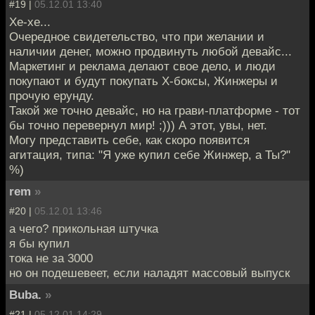
#19 |
05.12.01 13:40
Хе-хе...
Очередное свидетельство, что при желании и
наличии денег, можно продвинуть любой девайс...
Маркетинг и реклама делают свое дело, и люди
покупают и будут покупать Х-боксы, Жинжеры и
прочую ерунду.
Такой же точно девайс, но на грави-платформе - тот
бы точно перевернул мир! ;))) А этот, увы, нет.
Могу представить себе, как скоро появится
агитация, типа: "Я уже купил себе Жинжер, а Ты?"
%)
rem
»
#20 |
05.12.01 13:46
а чего? прикольная штучка
я бы купил
тока не за 3000
но он подешевеет, если наладят массовый выпуск
Buba.
»
#21 |
05.12.01 14:29