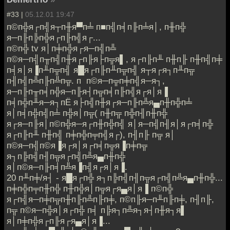
#33 |
05.12.01 19:47
п©п╬я┌п╣я┬п╫я▀п╧ п■п╣п╡п╟п╧я│, п╫п╬
я─п╟п╠п╬я┌п╟п╣я┌...
п©п╬ tv я│п╪п╬я┌я─п╣п╩
п©я─п╣п╥п╣п╫я┌п╟я├п╦я▌, я┌п╟п╨ п╫п╟ п╫п╣п╪
п╡я│я▐п╨п╦п╣ я█я┌п╟п╨п╦п╣ я┬я┌я┐п╨п╦
п╢п╣п╩п╟п╩п╦. п п©я─п╦п╪п╣я─я┐,
я─п╟п╥п╡п╬я─п╟я┤п╦п╡п╟п╣я┌я│я▐
п╡п╬п╨я─я┐пЁ я├п╣п╫я┌я─п╟п╩я▄п╫п╬п╧
я│п╡п╬п╣п╧ п╬я│п╦( п╫п╦ п╬п╢п╫п╬
я┌я─п╟я│п©п╬я─я┌п╫п╬п╣ я│я─п╣п╢я│я┌п╡п╬
я┌п╟п╨ п╫п╣ п╪п╬п╤п╣я┌), п╢п╟ п╦ я│
п©я─п╣п©я▐я┌я│я┌п╡п╦я▐п╪п╦
я┐п╠п╣п╢п╦я┌п╣п╩я▄п╫п╬
я│п©я─п╟п╡п╩я▐п╣я┌я│я▐.
20 п╨п╪/я┤ - я█я┌п╬ я┐п╠п╣п╢п╦я┌п╣п╩я▄п╫п╬...
п╪п╬п╤п╫п╬ п╫п╬я│п╦я┌я▄я│я▐ п©п╬
я┌п╣я─п╪п╦п╫п╟п╩п╟п╪, п©п╟я─п╨п╟п╪, п╢п╟,
п╦ п©я─п╬я│я┌п╬ п╡ п╠я┐п╩я┐я┤п╫я┐я▌
я│п╪п╬я┌п╟я┌я▄я│я▐...