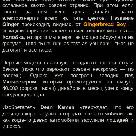
остальное как-то совсем странно. При этом если
гонять на нем весь день, дивайс тратит
электроэнергии всего на пять центов. Название
Ginger
происходит, видимо, от
Gingerbread Boy
—
аглицкой вариации нашего отечественного монстра —
Колобка
, которого мы вчера так мощно обсуждали на
форуме. Типа "Run! run! as fast as you can!", "Нас не
догонят" и все такое.
Первые модели планируют продавать по три штуки
баксов (пока что заряжают совсем нескромно — по
восемь). Однако уже построен заводик под
Манчестером
, который проектируется на выпуск
40.000 (сорока тысяч) дивайсов в месяц уже к концу
следующего года.
Изобретатель
Dean Kamen
утверждает, что его
детище скоро зарулит в городах все автомобили так,
как когда-то давно автомобили зарулили лошадей и
ишаков.