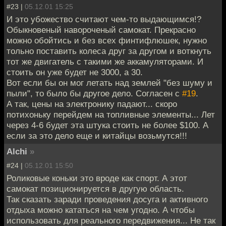
#23 |
05.12.01 15:25
И это убожество считают чем-то выдающимся!?
Обыкновеный навороченый самокат. Прекрасно
можно обойтись и без всех финтифлюшек, нужно
тольно поставить колеса друг за другом и воткнуть
тот же двигатель с такими же аккамуляторами. И
стоить он уже будет не 3000, а 30.
Вот если бы он мог летать над землей "без шуму и
пыли", то было бы другое дело. Согласен с
#19
.
А так, цены на электронику падают... скоро
потихоньку перейдем на топливные элементы... Лет
через 4-6 будет эта штука стоить не более $100. А
если за это дело еще и китайцы возьмутся!!!
Alchi
»
#24 |
05.12.01 15:50
Роликовые коньки это вроде как спорт. А этот
самокат позиционируется в другую область.
Так сказать заради проведения досуга и активного
отдыха можно кататься на чем угодно. А чтобы
использовать для реального передвижения... Не так