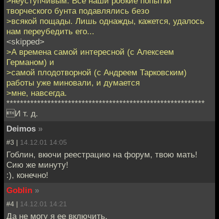
>неуступчивым. Все наши робкие попытки
творческого бунта подавлялись безо
>всякой пощады. Лишь однажды, кажется, удалось
нам переубедить его...
<skipped>
>А времена самой интересной (с Алексеем
Германом) и
>самой плодотворной (с Андреем Тарковским)
работы уже миновали, и думается
>мне, навсегда.
**********************************************************
И т. д.
Deimos
»
#3 |
14.12.01 14:05
Гоблин, вкючи реестрацию на форум, твою мать!
Сию же минуту!
:), конечно!
Goblin
»
#4 |
14.12.01 14:21
Да не могу я ее включить.