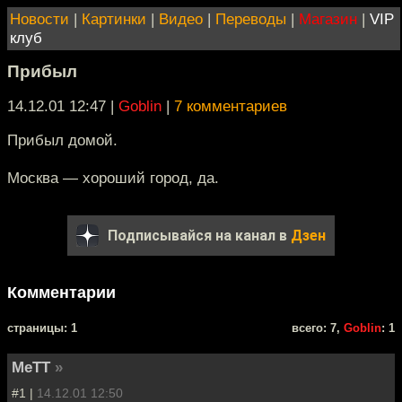
Новости
|
Картинки
|
Видео
|
Переводы
|
Магазин
|
VIP
клуб
Прибыл
14.12.01 12:47
|
Goblin
|
7 комментариев
Прибыл домой.
Москва — хороший город, да.
Подписывайся на канал в
Дзен
Комментарии
cтраницы: 1
всего: 7,
Goblin
: 1
MeTT
»
#1 |
14.12.01 12:50