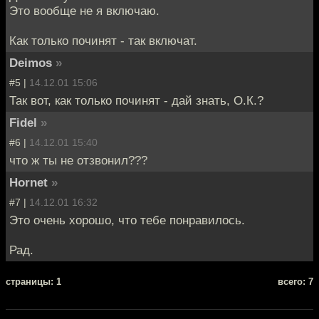
Это вообще не я включаю.
Как только починят - так включат.
Deimos
»
#5 |
14.12.01 15:06
Так вот, как только починят - дай знать, О.К.?
Fidel
»
#6 |
14.12.01 15:40
что ж ты не отзвонил???
Hornet
»
#7 |
14.12.01 16:32
Это очень хорошо, что тебе понравилось.
Рад.
cтраницы: 1
всего: 7