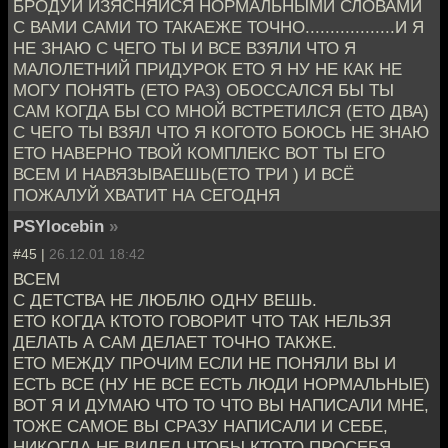
БРОДУЙ ИЗЯСНЯЙСЯ НОРМАЛЬНЫМИ СЛОВАМИ
С ВАМИ САМИ ТО ТАКАЕЖЕ ТОЧНО..................И Я
НЕ ЗНАЮ С ЧЕГО ТЫ И ВСЕ ВЗЯЛИ ЧТО Я
МАЛОЛЕТНИЙ ПРИДУРОК ЕТО Я НУ НЕ КАК НЕ
МОГУ ПОНЯТЬ (ЕТО РАЗ) ОБОССАЛСЯ БЫ ТЫ
САМ КОГДА БЫ СО МНОЙ ВСТРЕТИЛСЯ (ЕТО ДВА)
С ЧЕГО ТЫ ВЗЯЛ ЧТО Я КОГОТО БОЮСЬ НЕ ЗНАЮ
ЕТО НАВЕРНО ТВОЙ КОМПЛЕКС ВОТ ТЫ ЕГО
ВСЕМ И НАВЯЗЫВАЕШЬ(ЕТО ТРИ ) И ВСЁ
ПОЖАЛУЙ ХВАТИТ НА СЕГОДНЯ
PSYlocebin
»
#45 |
26.12.01 18:42
ВСЕМ
С ДЕТСТВА НЕ ЛЮБЛЮ ОДНУ ВЕШЬ.
ЕТО КОГДА КТОТО ГОВОРИТ ЧТО ТАК НЕЛЬЗЯ
ДЕЛАТЬ А САМ ДЕЛАЕТ ТОЧНО ТАКЖЕ.
ЕТО МЕЖДУ ПРОЧИМ ЕСЛИ НЕ ПОНЯЛИ ВЫ И
ЕСТЬ ВСЕ (НУ НЕ ВСЕ ЕСТЬ ЛЮДИ НОРМАЛЬНЫЕ)
ВОТ Я И ДУМАЮ ЧТО ТО ЧТО ВЫ НАПИСАЛИ МНЕ,
ТОЖЕ САМОЕ ВЫ СРАЗУ НАПИСАЛИ И СЕБЕ,
НИКОГДА НЕ ВИДЕЛ ЧТОБЫ КТОТО ПРОСЕБЯ