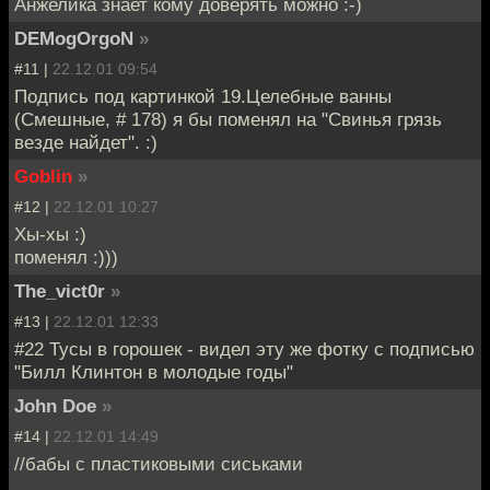
Анжелика знает кому доверять можно :-)
DEMogOrgoN
»
#11 |
22.12.01 09:54
Подпись под картинкой 19.Целебные ванны
(Смешные, # 178) я бы поменял на "Свинья грязь
везде найдет". :)
Goblin
»
#12 |
22.12.01 10:27
Хы-хы :)
поменял :)))
The_vict0r
»
#13 |
22.12.01 12:33
#22 Тусы в горошек - видел эту же фотку с подписью
"Билл Клинтон в молодые годы"
John Doe
»
#14 |
22.12.01 14:49
//бабы с пластиковыми сиськами