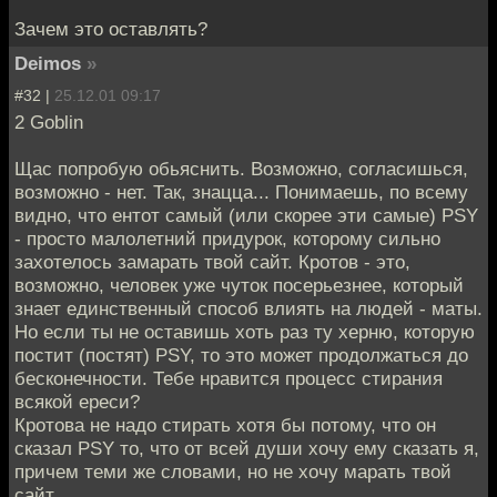
Зачем это оставлять?
Deimos
»
#32 |
25.12.01 09:17
2 Goblin
Щас попробую обьяснить. Возможно, согласишься,
возможно - нет. Так, знацца... Понимаешь, по всему
видно, что ентот самый (или скорее эти самые) PSY
- просто малолетний придурок, которому сильно
захотелось замарать твой сайт. Кротов - это,
возможно, человек уже чуток посерьезнее, который
знает единственный способ влиять на людей - маты.
Но если ты не оставишь хоть раз ту херню, которую
постит (постят) PSY, то это может продолжаться до
бесконечности. Тебе нравится процесс стирания
всякой ереси?
Кротова не надо стирать хотя бы потому, что он
сказал PSY то, что от всей души хочу ему сказать я,
причем теми же словами, но не хочу марать твой
сайт.