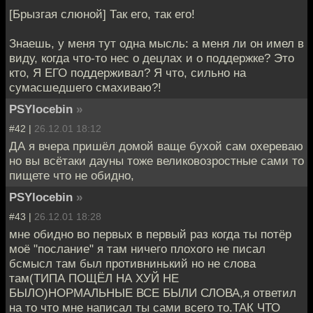
[Брызгая слюной] Так его, так его!
Знаешь, у меня тут одна мысль: а меня ли он имел в
виду, когда что-то нес о децлах и о поддержке? Это
кто, Я ЕГО поддерживал? Я что, сильно на
сумасшедшего смахиваю?!
PSYlocebin
»
#42 |
26.12.01 18:12
ДА я вчера пришёл домой ваще бухой сам охереваю
но вы всётаки дауны тоже великовозростные сами то
пищете что не обидно,
PSYlocebin
»
#43 |
26.12.01 18:28
мне обидно во первых в первый раз когда ты потёр
моё "послание" я там ничего плохого не писал
бсмысл там был противнинький но не слова
там(ТИПА ПОЩЁЛ НА ХУЙ НЕ
БЫЛО)НОРМАЛЬНЫЕ ВСЕ БЫЛИ СЛОВА,я ответил
на то что мне написал ты сами всего то.ТАК ЧТО