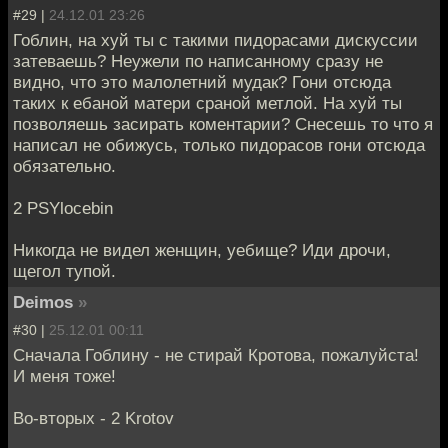
#29 |
24.12.01 23:26
Гоблин, на хуй ты с такими пидорасами дискуссии
затеваешь? Неужели по написанному сразу не
видно, что это малолетний мудак? Гони отсюда
таких к ебаной матери сраной метлой. На хуй ты
позволяешь засирать коментарии? Снесешь то что я
написал не обижусь, только пидорасов гони отсюда
обязательно.
2 PSYlocebin
Никогда не видел женщин, уебище? Иди дрочи,
щегол тупой.
Deimos
»
#30 |
25.12.01 00:11
Сначала Гоблину - не стирай Кротова, пожалуйста!
И меня тоже!
Во-вторых - 2 Krotov