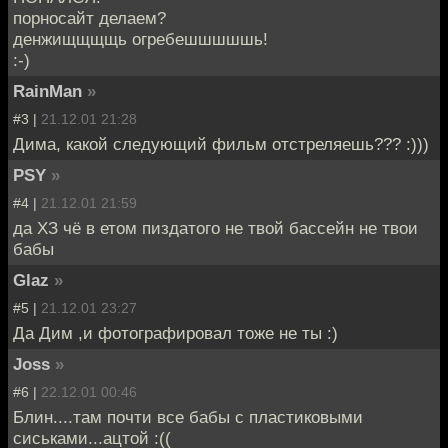
порносайт делаем?
денжищщщщь огребешшшшшь!
:-)
RainMan
»
#3 |
21.12.01 21:28
Дима, какой следующий фильм отстреляешь??? :)))
PSY
»
#4 |
21.12.01 21:59
да ХЗ чё в етом пиздатого не твой бассейн не твои
бабы
Glaz
»
#5 |
21.12.01 23:27
Да Дим ,и фотографировал тоже не ты :)
Joss
»
#6 |
22.12.01 00:46
Блин....там почти все бабы с пластиковыми
сиськами...ацтой :((