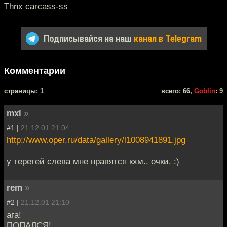
Thnx carcass-ss
Подписывайся на наш
канал в Telegram
Комментарии
cтраницы: 1
всего: 66,
Goblin
: 9
mxl
»
#1 |
21.12.01 21:04
http://www.oper.ru/data/gallery/l1008941891.jpg
у теретей слева мне нравятся кхм.. очки. :)
rem
»
#2 |
21.12.01 21:10
ага!
ПОПАЛСЯ!