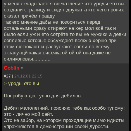
у меня складывается впечатление что уроды ето вы
создали страницу и сидят дружат а кто чего проних
сказал причём правду
так его мнение дабы не позориться перед
остальными сразу стирают на хер мол всё так и
было если уж и ето сотрёте то вы не мужики а девки
сопливые которые обсуждают всякую херню при
етом сюсюкают и распускают сопли по всему
экрану-щй какая сисечка ой ой ой она даже не
силиконовая............
Goblin
»
#27 |
24.12.01 22:15
> уроды ето вы
Попробую доступно для дебилов.
Дебил малолетний, поясняю тебе как особо тупому:
это - лично мой сайт.
Это не забор, на котором проходящие мимо идиоты
упражняются в демонстрации своей дурости.