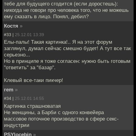
тебе для будущего сгодится (если доростешь):
никогда не говори про человека того, что не можешь
ему сказать в лицо. Понял, дебил?
Костя
»
#33 |
25.12.01 13:39
Елы-палы! Такая картинка!.. Я на этот форум
заглянул, думал сейчас смешно будет! А тут все так
серьезно...
Но в принципе я тоже согласен: нужно быть готовым
"ответить" за "базар".
Клевый все-таки пикчер!
rem
»
#34 |
25.12.01 14:55
Картинка страшноватая
Не женщины, а Барби с одного конвейера
массовое поточное производство в сфере секс-
индустрии
PSYlocebin
»