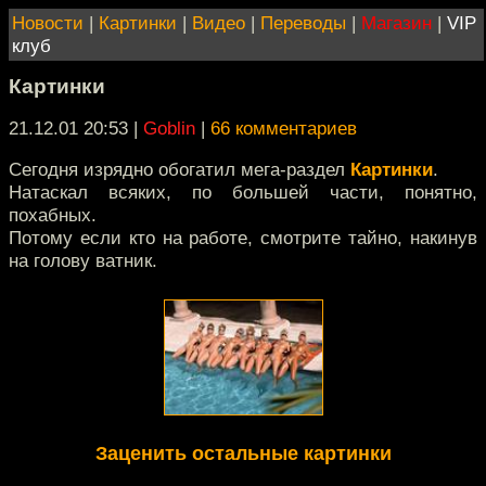
Новости
|
Картинки
|
Видео
|
Переводы
|
Магазин
|
VIP
клуб
Картинки
21.12.01 20:53
|
Goblin
|
66 комментариев
Сегодня изрядно обогатил мега-раздел
Картинки
.
Натаскал всяких, по большей части, понятно,
похабных.
Потому если кто на работе, смотрите тайно, накинув
на голову ватник.
Заценить остальные картинки