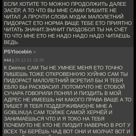
ЕСЛИ ХОТИТЕ ТО МОЖНО ПРОДОЛЖИТЬ ДАЛЕЕ
ЗАСЁР, А ТО ЧТО ВЫ МНЕ САМИ ПИШИТЕ НЕ
ЧИТАЛ ,А ПРОЧТИ СЛОВА МУДАК МАЛОЛЕТНИЙ
ПИДОРАСТ ЕТО НОРМА ВАЩЕ ТЕБЕ ЕТО ПРИЯТНО
ЧИТАТЬ ЗНАЧИТ.ЗНАЧИТ ПИЗДОБОЛ ТЫ НА СЧЁТ
ТО ЧТО МНЕ ЕТО НЕ НАДО НАДО НАДО ЧИТАЕШЬ
ВЕДЬ.
PSYlocebin
»
#44 |
26.12.01 18:35
К Deimos САМ ТЫ НЕ УМНЕЕ МЕНЯ ЕТО ТОЧНО
ПИШЕШЬ ТОЖЕ ОТКРОВЕННУЮ ХУЙНЮ САМ ТЫ
ПИДОРАСТ МАЛОЛЕТНИЙ ВСРЕТИЛ БЫ Я ТЕБЯ
ЕБЛО БЫ РАСКВАСИЛ ,ПОТОМУЧТО НЕ СТОБОЙ
СУЧАРА ГОВОРИЛИ ПОНЯЛ И ПИЗДИТЬ В МОЙ
АДРЕС НЕ ИМЕЕШЬ НИ КАКОГО ПРАВА ВАЩЕ А ТО
ПИШЕТ Я ТЕБЯ ПОДДЕРЖИВАЮ(НЕ МНЕ А
GOBLINU)А САМ ТОЙЖЕ САМОЙ ХЕРНЁЙ И
ЗАНИМАЕШЬСЯ ЧТО И Я ТОКО НА ТЕБЯ
ПОЧЕМУТО НЕ КТО НЕ ПИЗДИТ НАВЕРНО В РОТ У
ВСЕХ ТЫ БЕРЁШЬ ЧАД ВОТ ОНИ И МОЛЧАТ ВОТ И