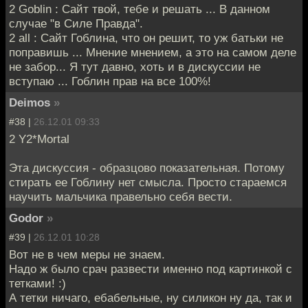
2 Goblin : Сайт твой, тебе и решать ... В данном
случае "в Силе Правда".
2 all : Сайт Гоблина, что он решит, то уж батьки не
поправишь ... Мнение мнением, а это на самом деле
не забор... Я тут давно, хоть и в дискуссии не
вступаю ... Гоблин прав на все 100%!
Deimos
»
#38 |
26.12.01 09:33
2 Y2*Mortal
Эта дискуссия - образцово показательная. Потому
стирать ее Гоблину нет смысла. Просто стараемся
научить мальчика правельно себя вести.
Godor
»
#39 |
26.12.01 10:28
Вот не в чем меры не знаем.
Надо ж было срач развести именно под картинкой с
тетками! :)
А тетки ничаго, ебабельные, ну силикон ну да, так и