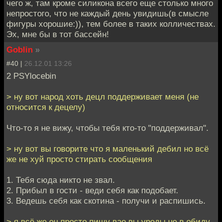
чего ж, там кроме силикона всего еще столько много
непростого, что не каждый день увидишь(в смысле
фигуры хорошие:)), тем более в таких колличествах.
Эх, мне бы в тот бассейн!
Goblin
»
#40 |
26.12.01 13:26
2 PSYlocebin
> ну вот народ хоть децл поддерживает меня (не
относится к децелу)
Что-то я не вижу, чтобы тебя кто-то "поддерживал".
> ну вот вы говорите что я маленький дебил но всё
же не хуй просто стирать сообщения
1. Тебя сюда никто не звал.
2. Прибыл в гости - веди себя как подобает.
3. Ведешь себя как скотина - получи и распишись.
> я всё же ен просто пишу вао вы уроды не в обиду