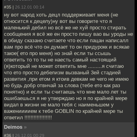
#35 |
26.12.01 00:14
ну вот народ хоть децл поддерживает меня (не
относится к децелу)ну вот вы говорите что я
маленький дебил но всё же не хуй просто стирать
сообщения я всё же ен просто пишу вао вы уроды не
в обиду сказано считаете что если пацан написалл
вам про всё что он думает то он придурокк и всякае
такое( ето про меня) но знай если ты ссышь
ответить то то ты не наесть самый настоящий
(я)который не может ответить мне .........я считаю
что ето просто дебелизм вызваный 3ей стадией
развития ,при етом я ктоив девкам не чего не имею
но будь добр отвнчай за слова (тебе ето как раз
понятно) и если ты считаешь что мне мало лет ты
ошибаешься я не утверждаю но я по крайней мере
видал в жизни не мало тебя с наименьшем у
важениииием к тебе GOBLIN по крайней мере ты
ответил !!!!!!!!!!!!!!!!!!
Deimos
»
#36 |
26.12.01 00:29