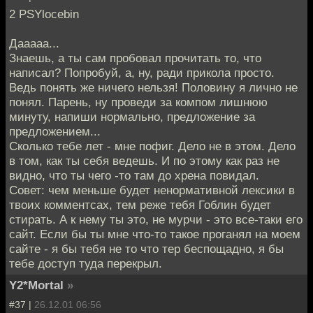
2 PSYlocebin
Дааааа...
Знаешь, а ты сам пробовал прочитать то, что
написал? Попробуй, а, ну, ради прикола просто.
Ведь понять же ничего нельзя! Половину я лично не
понял. Парень, ну проведи за компом лишнюю
минуту, напиши нормально, предложение за
предложением...
Сколько тебе лет - мне пофиг. Дело не в этом. Дело
в том, как ты себя ведешь. И по этому как раз не
видно, что ты чего -то там до хрена повидал.
Совет: чем меньше будет ненормативной лексики в
твоих комментсах, тем реже тебя Гоблин будет
стирать. А к нему ты это, не мурчи - это все-таки его
сайт. Если бы ты мне что-то такое проганял на моем
сайте - я бы тебя не то что тер беспощадно, я бы
тебе доступ туда перекрыл.
Y2*Mortal
»
#37 |
26.12.01 06:56