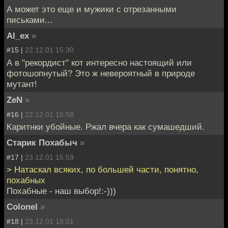
А может это еще и мужики с отрезанными
письками...
Al_ex
»
#15 |
22.12.01 15:30
А в "рекордист" кот интересно настоящий или
фотошопнутый? Это ж невероятный в природе
мутант!
ZeN
»
#16 |
22.12.01 15:58
Каритнки убойные. Ржал вчера как сумашедший.
Старик Похабыч
»
#17 |
23.12.01 15:59
> Натаскал всяких, по большей части, понятно,
похабных
Похабные - наш выбор!:-)))
Colonel
»
#18 |
23.12.01 18:01