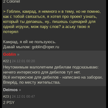
2 Colonel
> Гоблин, камрад, я немного н в тему, но не помню,
как с тобой связаться, я хотел про проект узнать,
который ты делаешь, ну.. пишешь сценарий для
одной игрухи, мож пару слов? а аську твою я
потерял
Камрад, я ей не пользуюсь.
Давай мылом: goblin@oper.ru
Goblin
»
#22 |
24.12.01 00:20
Неутомимым малолетним дебилам подсказываю:
ничего интересного для дебилов тут нет.
Всё интересное для дебилов - написано на заборах.
Вперёд, по месту жительства.
Deimos
»
#23 |
24.12.01 00:47
2 PSY