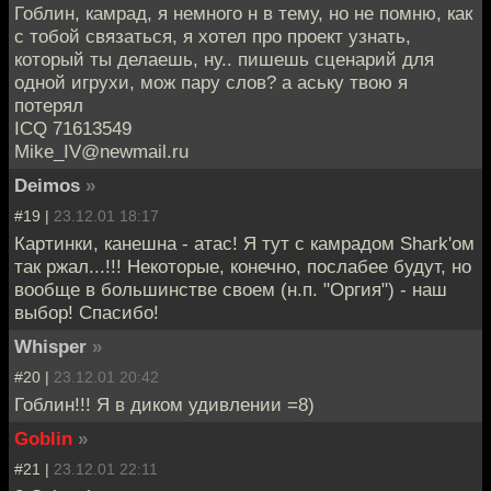
Гоблин, камрад, я немного н в тему, но не помню, как
с тобой связаться, я хотел про проект узнать,
который ты делаешь, ну.. пишешь сценарий для
одной игрухи, мож пару слов? а аську твою я
потерял
ICQ 71613549
Mike_IV@newmail.ru
Deimos
»
#19 |
23.12.01 18:17
Картинки, канешна - атас! Я тут с камрадом Shark'ом
так ржал...!!! Некоторые, конечно, послабее будут, но
вообще в большинстве своем (н.п. "Оргия") - наш
выбор! Спасибо!
Whisper
»
#20 |
23.12.01 20:42
Гоблин!!! Я в диком удивлении =8)
Goblin
»
#21 |
23.12.01 22:11