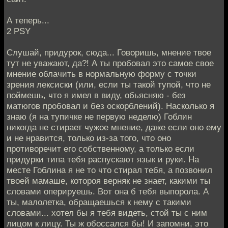
А теперь...
2 PSY
Слушай, придурок, сюда... Говоришь, мнение твое
тут не уважают, да?! А ты пробовал это самое свое
мнение облачить в нормальную форму с точки
зрения лексиски (или, если ты такой тупой, что не
поймешь, что я имел в виду, обьясняю - без
матюгов пробовал и без оскорблений). Насколько я
знаю (я на тупичке не первую неделю) Гоблин
никогда не стирает чужое мнение, даже если оно ему
и не нравится, только из-за того, что оно
противоречит его собственному, а только если
придурки типа тебя распускают язык и руки. На
месте Гоблина я не то что стирал тебя, а позвонил
твоей мамаше, котороя верняк не знает, какими ты
словами оперируешь. Вот она б тебя выпорола. А
ты, малолетка, обращаешься к нему с такими
словами... хотел бы я тебя видеть, стой ты с ним
лицом к лицу. Ты ж обоссался бы! И запомни, это